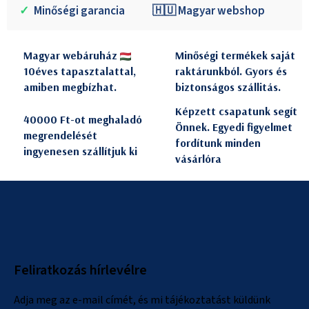
✓
Minőségi garancia
🇭🇺 Magyar webshop
Magyar webáruház
Minőségi termékek saját
10éves tapasztalattal,
raktárunkból. Gyors és
amiben megbízhat.
biztonságos szállitás.
Képzett csapatunk segít
40000 Ft-ot meghaladó
Önnek. Egyedi figyelmet
megrendelését
fordítunk minden
ingyenesen szállítjuk ki
vásárlóra
L
á
b
l
Feliratkozás hírlevélre
é
c
Adja meg az e-mail címét, és mi tájékoztatást küldünk