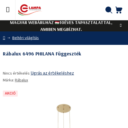
Ugrás
a
fő
KO
Keresés
tartalomhoz
MAGYAR WEBÁRUHÁZ
10ÉVES TAPASZTALATTAL,
AMIBEN MEGBÍZHAT.
Kezdőlap
Beltéri világítás
Rábalux 6496 PHILANA Függeszték
A
Ugrás az értékeléshez
Nincs értékelés
termék
Márka:
Rábalux
átlagos
értékelése
5-
AKCIÓ
ből
0,0
csillag.