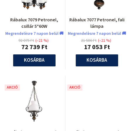
Rábalux 7079 Petronel,
Rábalux 7077 Petronel, fali
csillár 5*60W
lámpa
Megrendelèsre 7 napon belül 🚚
Megrendelèsre 7 napon belül 🚚
92 075 Ft
(–21 %)
21 586 Ft
(–21 %)
72 739 Ft
17 053 Ft
KOSÁRBA
KOSÁRBA
AKCIÓ
AKCIÓ