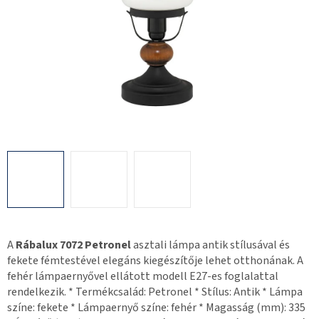
A
Rábalux 7072 Petronel
asztali lámpa antik stílusával és
fekete fémtestével elegáns kiegészítője lehet otthonának. A
fehér lámpaernyővel ellátott modell E27-es foglalattal
rendelkezik. * Termékcsalád: Petronel * Stílus: Antik * Lámpa
színe: fekete * Lámpaernyő színe: fehér * Magasság (mm): 335