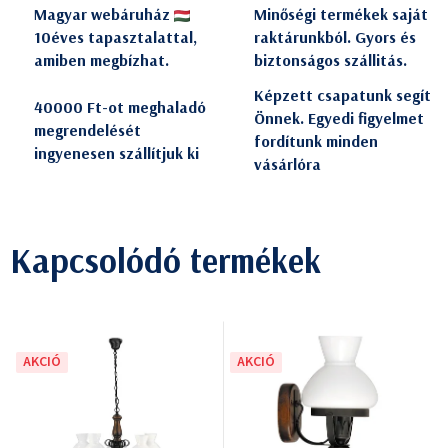
Magyar webáruház
Minőségi termékek saját
10éves tapasztalattal,
raktárunkból. Gyors és
amiben megbízhat.
biztonságos szállitás.
Képzett csapatunk segít
40000 Ft-ot meghaladó
Önnek. Egyedi figyelmet
megrendelését
fordítunk minden
ingyenesen szállítjuk ki
vásárlóra
Kapcsolódó termékek
AKCIÓ
AKCIÓ