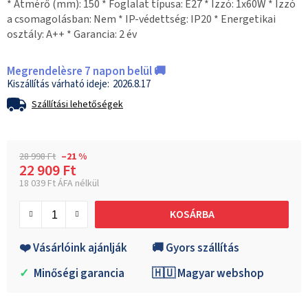
* Átmérő (mm): 150 * Foglalat típusa: E27 * Izzó: 1x60W * Izzó
a csomagolásban: Nem * IP-védettség: IP20 * Energetikai
osztály: A++ * Garancia: 2 év
Megrendelèsre 7 napon belül 🚚
2026.8.17
Szállítási lehetőségek
28 998 Ft
–21 %
22 909 Ft
18 039 Ft ÁFA nélkül
Egységár:
KOSÁRBA
❤️ Vásárlóink ajánlják
🚚 Gyors szállítás
✓
Minőségi garancia
🇭🇺 Magyar webshop