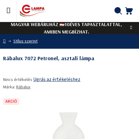
Ugrás
a
fő
KO
Keresés
tartalomhoz
MAGYAR WEBÁRUHÁZ
10ÉVES TAPASZTALATTAL,
AMIBEN MEGBÍZHAT.
Kezdőlap
Stílus szerint
Rábalux 7072 Petronel, asztali lámpa
A
Ugrás az értékeléshez
Nincs értékelés
termék
Márka:
Rábalux
átlagos
értékelése
5-
AKCIÓ
ből
0,0
csillag.