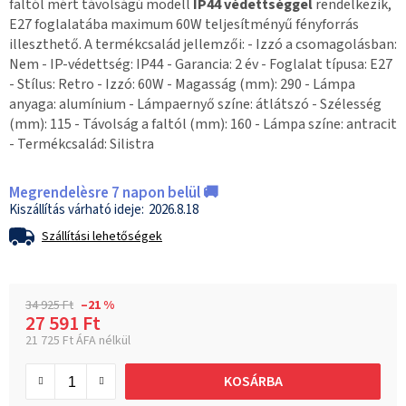
faltól mért távolságú modell
IP44 védettséggel
rendelkezik,
E27 foglalatába maximum 60W teljesítményű fényforrás
illeszthető. A termékcsalád jellemzői: - Izzó a csomagolásban:
Nem - IP-védettség: IP44 - Garancia: 2 év - Foglalat típusa: E27
- Stílus: Retro - Izzó: 60W - Magasság (mm): 290 - Lámpa
anyaga: alumínium - Lámpaernyő színe: átlátszó - Szélesség
(mm): 115 - Távolság a faltól (mm): 160 - Lámpa színe: antracit
- Termékcsalád: Silistra
Megrendelèsre 7 napon belül 🚚
2026.8.18
Szállítási lehetőségek
34 925 Ft
–21 %
27 591 Ft
21 725 Ft ÁFA nélkül
Egységár:
KOSÁRBA