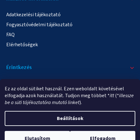
Adatkezelési tájékoztató
Fogyasztóvédelmi tájékoztató
FAQ
Elérhetőségek
Érintkezés
+36/20 378-2863
Ez az oldal sütiket használ. Ezen weboldalt követésével
info@elampa.hu
elfogadja azok használatát. Tudjon meg többet *
itt
(*
illessze
be a süti tájékoztatóra mutató linket
).
Beállítások
Copyright 2026
elampa.hu
. Minden jog fenntartva.
Elutasítom
Elfogadom