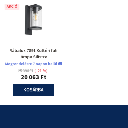
AKCIÓ
Rábalux 7891 Kültéri fali
lámpa Silistra
Megrendelèsre 7 napon belül 🚚
25 396 Ft
(–21 %)
20 063 Ft
KOSÁRBA
L
á
b