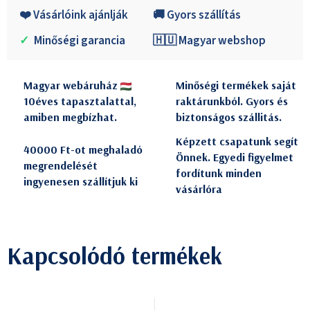
❤️ Vásárlóink ajánlják
🚚 Gyors szállítás
✓
Minőségi garancia
🇭🇺 Magyar webshop
Magyar webáruház
Minőségi termékek saját
10éves tapasztalattal,
raktárunkból. Gyors és
amiben megbízhat.
biztonságos szállitás.
Képzett csapatunk segít
40000 Ft-ot meghaladó
Önnek. Egyedi figyelmet
megrendelését
fordítunk minden
ingyenesen szállítjuk ki
vásárlóra
Kapcsolódó termékek