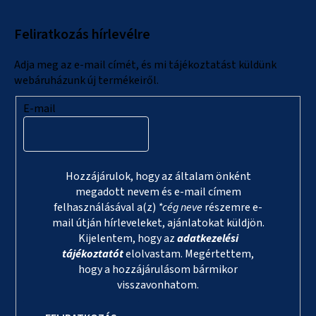
l
Feliratkozás hírlevélre
é
c
Adja meg az e-mail címét, és mi tájékoztatást küldünk
webáruházunk új termékeiről.
E-mail
Hozzájárulok, hogy az általam önként
megadott nevem és e-mail címem
felhasználásával a(z)
*cég neve
részemre e-
mail útján hírleveleket, ajánlatokat küldjön.
Kijelentem, hogy az
adatkezelési
tájékoztatót
elolvastam. Megértettem,
hogy a hozzájárulásom bármikor
visszavonhatom.