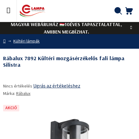
Ugrás
a
fő
KO
Keresés
tartalomhoz
MAGYAR WEBÁRUHÁZ
10ÉVES TAPASZTALATTAL,
AMIBEN MEGBÍZHAT.
Kezdőlap
Kültéri lámpák
Rábalux 7892 Kültéri mozgásérzékelős fali lámpa
Silistra
A
Ugrás az értékeléshez
Nincs értékelés
termék
Márka:
Rábalux
átlagos
értékelése
5-
AKCIÓ
ből
0,0
csillag.