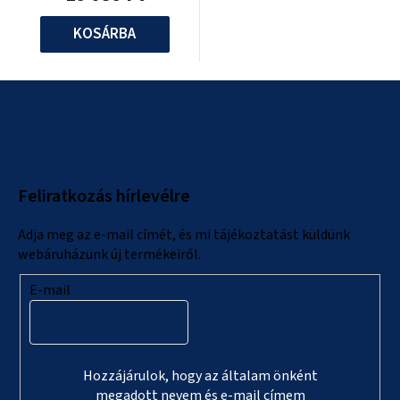
KOSÁRBA
L
á
b
l
Feliratkozás hírlevélre
é
c
Adja meg az e-mail címét, és mi tájékoztatást küldünk
webáruházunk új termékeiről.
E-mail
Hozzájárulok, hogy az általam önként
megadott nevem és e-mail címem