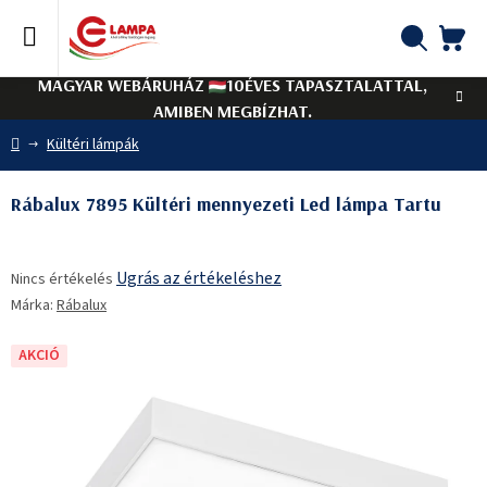
Ugrás
a
fő
KO
Keresés
tartalomhoz
MAGYAR WEBÁRUHÁZ
10ÉVES TAPASZTALATTAL,
AMIBEN MEGBÍZHAT.
Kezdőlap
Kültéri lámpák
Rábalux 7895 Kültéri mennyezeti Led lámpa Tartu
A
Ugrás az értékeléshez
Nincs értékelés
termék
Márka:
Rábalux
átlagos
értékelése
5-
AKCIÓ
ből
0,0
csillag.