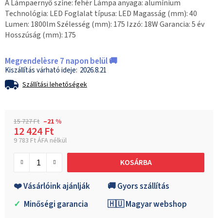
A Lámpaernyő színe: fehér Lámpa anyaga: alumínium
Technológia: LED Foglalat típusa: LED Magasság (mm): 40
Lumen: 1800lm Szélesség (mm): 175 Izzó: 18W Garancia: 5 év
Hosszúság (mm): 175
Megrendelèsre 7 napon belül 🚚
2026.8.21
Szállítási lehetőségek
15 727 Ft
–21 %
12 424 Ft
9 783 Ft ÁFA nélkül
Egységár:
KOSÁRBA
❤️ Vásárlóink ajánlják
🚚 Gyors szállítás
✓
Minőségi garancia
🇭🇺 Magyar webshop