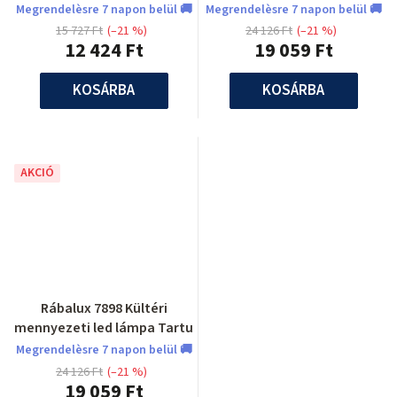
Tartu
Megrendelèsre 7 napon belül 🚚
Megrendelèsre 7 napon belül 🚚
15 727 Ft
(–21 %)
24 126 Ft
(–21 %)
12 424 Ft
19 059 Ft
KOSÁRBA
KOSÁRBA
AKCIÓ
Rábalux 7898 Kültéri
mennyezeti led lámpa Tartu
Megrendelèsre 7 napon belül 🚚
24 126 Ft
(–21 %)
19 059 Ft