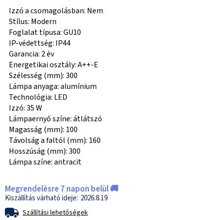
Izzó a csomagolásban: Nem
Stílus: Modern
Foglalat típusa: GU10
IP-védettség: IP44
Garancia: 2 év
Energetikai osztály: A++-E
Szélesség (mm): 300
Lámpa anyaga: alumínium
Technológia: LED
Izzó: 35 W
Lámpaernyő színe: átlátszó
Magasság (mm): 100
Távolság a faltól (mm): 160
Hosszúság (mm): 300
Lámpa színe: antracit
Megrendelèsre 7 napon belül 🚚
2026.8.19
Szállítási lehetőségek