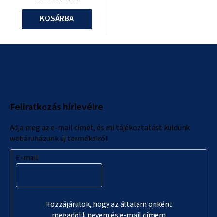
KOSÁRBA
L
á
b
l
Feliratkozás hírlevélre
é
c
Adja meg az e-mail címét, és mi tájékoztatást küldünk
webáruházunk új termékeiről.
E-mail
Hozzájárulok, hogy az általam önként
megadott nevem és e-mail címem