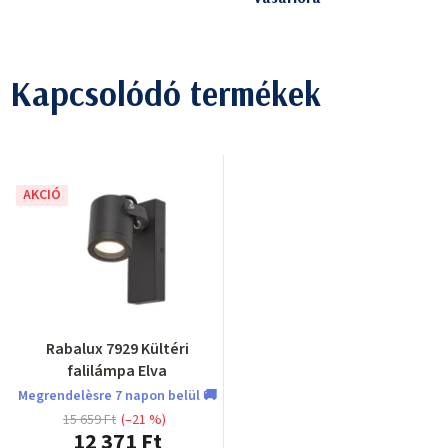
Kapcsolódó termékek
AKCIÓ
Rabalux 7929 Kültéri
falilámpa Elva
Megrendelèsre 7 napon belül 🚚
15 659 Ft
(–21 %)
12 371 Ft