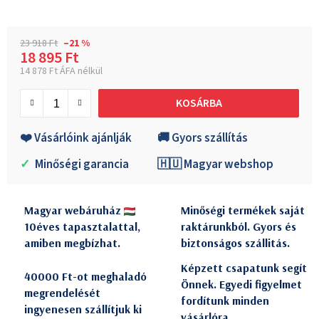
23 918 Ft
–21 %
18 895 Ft
14 878 Ft ÁFA nélkül
Egységár:
KOSÁRBA
❤️ Vásárlóink ajánlják
🚚 Gyors szállítás
✓
Minőségi garancia
🇭🇺 Magyar webshop
Magyar webáruház
Minőségi termékek saját
10éves tapasztalattal,
raktárunkból. Gyors és
amiben megbízhat.
biztonságos szállitás.
Képzett csapatunk segít
40000 Ft-ot meghaladó
Önnek. Egyedi figyelmet
megrendelését
fordítunk minden
ingyenesen szállítjuk ki
vásárlóra