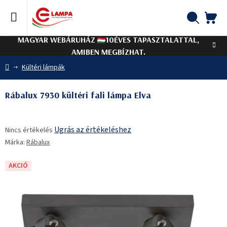
Ugrás
a
fő
KO
Keresés
tartalomhoz
MAGYAR WEBÁRUHÁZ
10ÉVES TAPASZTALATTAL,
AMIBEN MEGBÍZHAT.
Kezdőlap
Kültéri lámpák
Rábalux 7930 kültéri fali lámpa Elva
A
Ugrás az értékeléshez
Nincs értékelés
termék
Márka:
Rábalux
átlagos
értékelése
5-
AKCIÓ
ből
0,0
csillag.