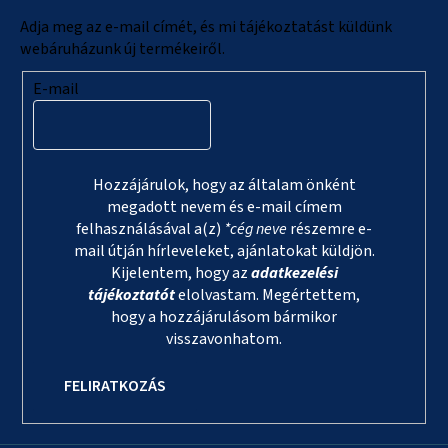
c
Adja meg az e-mail címét, és mi tájékoztatást küldünk
webáruházunk új termékeiről.
E-mail
Hozzájárulok, hogy az általam önként
megadott nevem és e-mail címem
felhasználásával a(z)
*cég neve
részemre e-
mail útján hírleveleket, ajánlatokat küldjön.
Kijelentem, hogy az
adatkezelési
tájékoztatót
elolvastam. Megértettem,
hogy a hozzájárulásom bármikor
visszavonhatom.
FELIRATKOZÁS