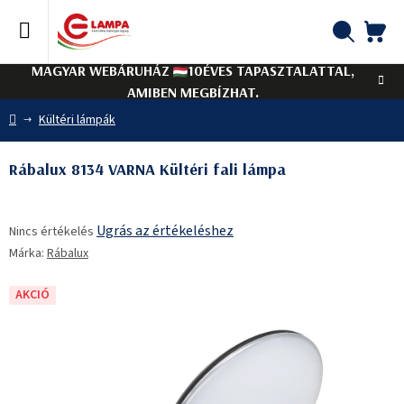
Ugrás
a
fő
KO
Keresés
tartalomhoz
MAGYAR WEBÁRUHÁZ
10ÉVES TAPASZTALATTAL,
AMIBEN MEGBÍZHAT.
Kezdőlap
Kültéri lámpák
Rábalux 8134 VARNA Kültéri fali lámpa
A
Ugrás az értékeléshez
Nincs értékelés
termék
Márka:
Rábalux
átlagos
értékelése
5-
AKCIÓ
ből
0,0
csillag.