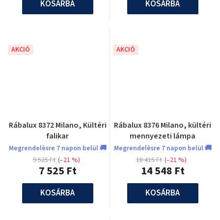
KOSÁRBA
KOSÁRBA
AKCIÓ
AKCIÓ
Rábalux 8372 Milano, Kültéri
Rábalux 8376 Milano, kültéri
falikar
mennyezeti lámpa
Megrendelèsre 7 napon belül 🚚
Megrendelèsre 7 napon belül 🚚
9 525 Ft
(–21 %)
18 415 Ft
(–21 %)
7 525 Ft
14 548 Ft
KOSÁRBA
KOSÁRBA