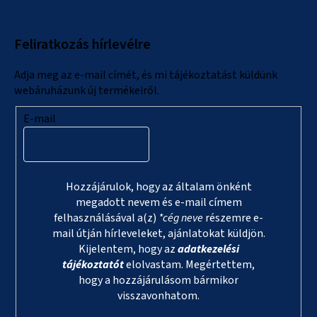
b
l
Feliratkozás hírlevélre
é
c
Adja meg az e-mail címét, és mi tájékoztatást küldünk
webáruházunk új termékeiről.
E-mail
Hozzájárulok, hogy az általam önként
megadott nevem és e-mail címem
felhasználásával a(z)
*cég neve
részemre e-
mail útján hírleveleket, ajánlatokat küldjön.
Kijelentem, hogy az
adatkezelési
tájékoztatót
elolvastam. Megértettem,
hogy a hozzájárulásom bármikor
visszavonhatom.