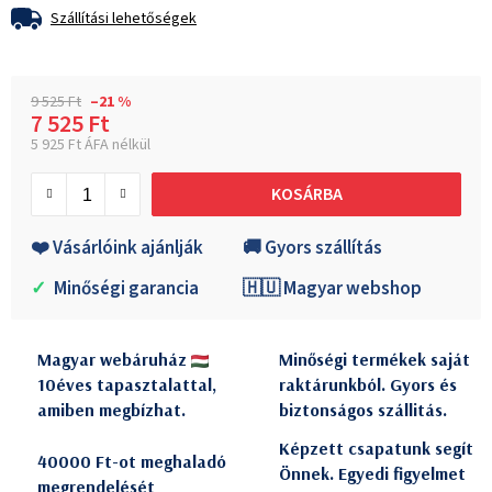
Szállítási lehetőségek
9 525 Ft
–21 %
7 525 Ft
5 925 Ft ÁFA nélkül
Egységár:
KOSÁRBA
❤️ Vásárlóink ajánlják
🚚 Gyors szállítás
✓
Minőségi garancia
🇭🇺 Magyar webshop
Magyar webáruház
Minőségi termékek saját
10éves tapasztalattal,
raktárunkból. Gyors és
amiben megbízhat.
biztonságos szállitás.
Képzett csapatunk segít
40000 Ft-ot meghaladó
Önnek. Egyedi figyelmet
megrendelését