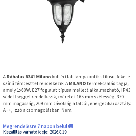
A
Rábalux 8341 Milano
kültéri fali lámpa antik stílusú, fekete
színű fémtesttel rendelkezik. A
MILANO
termékcsalád tagja,
amely 1x60W, E27 foglalat típusa mellett alkalmazható, IP43
védettséggel rendelkezik, méretei: 165 mm szélesség, 370
mm magasság, 209 mm távolság a faltól, energetikai osztály:
A++, izzó a csomagolásban: Nem.
Megrendelèsre 7 napon belül 🚚
2026.8.19