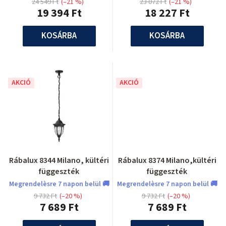
24 549 Ft
(–21 %)
23 072 Ft
(–21 %)
19 394 Ft
18 227 Ft
KOSÁRBA
KOSÁRBA
AKCIÓ
AKCIÓ
Rábalux 8344 Milano, kültéri
Rábalux 8374 Milano,kültéri
függeszték
függeszték
Megrendelèsre 7 napon belül 🚚
Megrendelèsre 7 napon belül 🚚
9 732 Ft
(–20 %)
9 732 Ft
(–20 %)
7 689 Ft
7 689 Ft