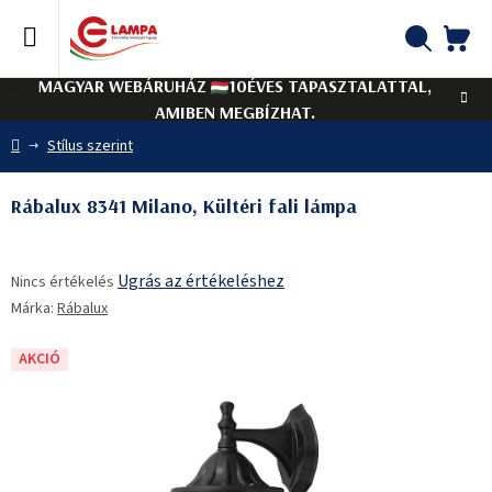
Ugrás
a
fő
KO
Keresés
tartalomhoz
MAGYAR WEBÁRUHÁZ
10ÉVES TAPASZTALATTAL,
AMIBEN MEGBÍZHAT.
Kezdőlap
Stílus szerint
Rábalux 8341 Milano, Kültéri fali lámpa
A
Ugrás az értékeléshez
Nincs értékelés
termék
Márka:
Rábalux
átlagos
értékelése
5-
AKCIÓ
ből
0,0
csillag.