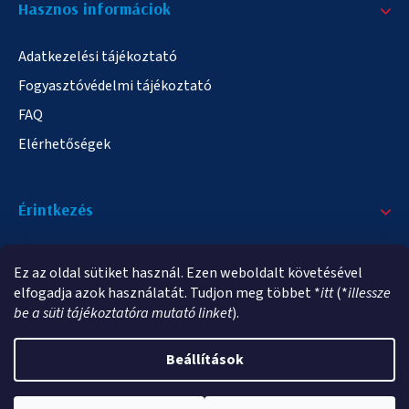
Hasznos informáciok
Adatkezelési tájékoztató
Fogyasztóvédelmi tájékoztató
FAQ
Elérhetőségek
Érintkezés
+36/20 378-2863
Ez az oldal sütiket használ. Ezen weboldalt követésével
info@elampa.hu
elfogadja azok használatát. Tudjon meg többet *
itt
(*
illessze
be a süti tájékoztatóra mutató linket
).
Beállítások
Copyright 2026
elampa.hu
. Minden jog fenntartva.