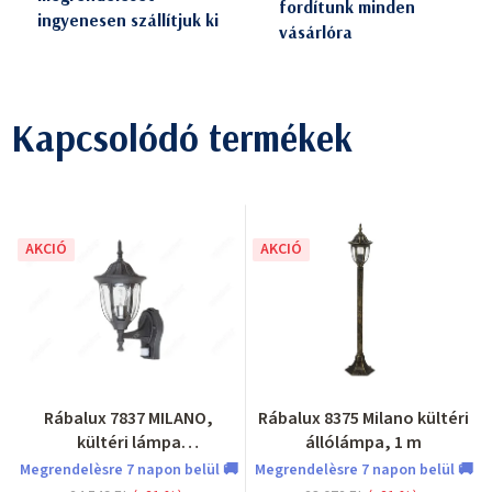
fordítunk minden
ingyenesen szállítjuk ki
vásárlóra
Kapcsolódó termékek
AKCIÓ
AKCIÓ
Rábalux 7837 MILANO,
Rábalux 8375 Milano kültéri
kültéri lámpa
állólámpa, 1 m
mozgásérzékelővel
Megrendelèsre 7 napon belül 🚚
Megrendelèsre 7 napon belül 🚚