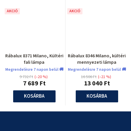
AKCIÓ
AKCIÓ
Rábalux 8371 Milano, Kültéri
Rábalux 8346 Milano, kültéri
fali lámpa
mennyezeti lámpa
Megrendelèsre 7 napon belül 🚚
Megrendelèsre 7 napon belül 🚚
9 732 Ft
(–20 %)
16 506 Ft
(–21 %)
7 689 Ft
13 040 Ft
KOSÁRBA
KOSÁRBA
L
á