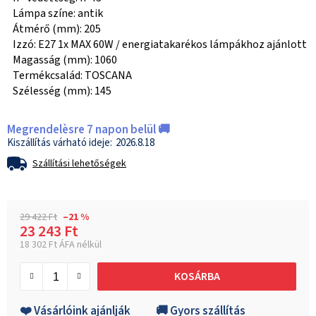
Lámpa színe: antik
Átmérő (mm): 205
Izzó: E27 1x MAX 60W / energiatakarékos lámpákhoz ajánlott
Magasság (mm): 1060
Termékcsalád: TOSCANA
Szélesség (mm): 145
Megrendelèsre 7 napon belül 🚚
2026.8.18
Szállítási lehetőségek
29 422 Ft
–21 %
23 243 Ft
18 302 Ft ÁFA nélkül
Egységár:
KOSÁRBA
❤️ Vásárlóink ajánlják
🚚 Gyors szállítás