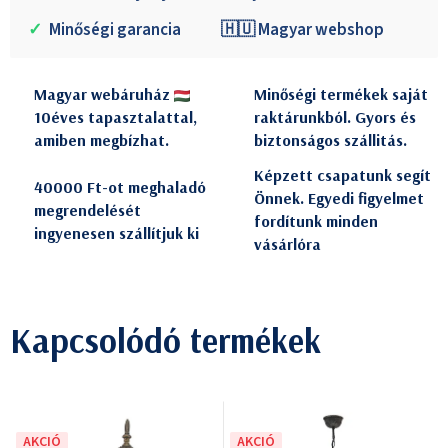
✓
Minőségi garancia
🇭🇺 Magyar webshop
Magyar webáruház
Minőségi termékek saját
10éves tapasztalattal,
raktárunkból. Gyors és
amiben megbízhat.
biztonságos szállitás.
Képzett csapatunk segít
40000 Ft-ot meghaladó
Önnek. Egyedi figyelmet
megrendelését
fordítunk minden
ingyenesen szállítjuk ki
vásárlóra
Kapcsolódó termékek
AKCIÓ
AKCIÓ