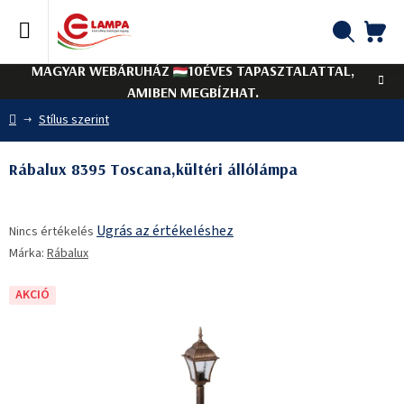
Ugrás
a
fő
KO
Keresés
tartalomhoz
MAGYAR WEBÁRUHÁZ
10ÉVES TAPASZTALATTAL,
AMIBEN MEGBÍZHAT.
Kezdőlap
Stílus szerint
Rábalux 8395 Toscana,kültéri állólámpa
A
Ugrás az értékeléshez
Nincs értékelés
termék
Márka:
Rábalux
átlagos
értékelése
5-
AKCIÓ
ből
0,0
csillag.