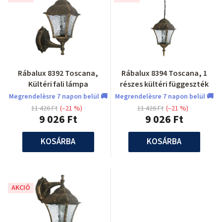
Rábalux 8392 Toscana,
Rábalux 8394 Toscana, 1
Kültéri fali lámpa
részes kültéri függeszték
Megrendelèsre 7 napon belül 🚚
Megrendelèsre 7 napon belül 🚚
11 426 Ft
(–21 %)
11 426 Ft
(–21 %)
9 026 Ft
9 026 Ft
KOSÁRBA
KOSÁRBA
AKCIÓ