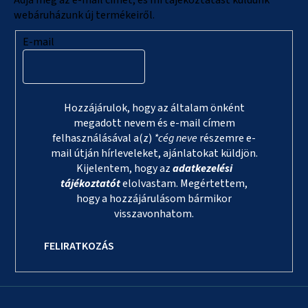
webáruházunk új termékeiről.
E-mail
Hozzájárulok, hogy az általam önként
megadott nevem és e-mail címem
felhasználásával a(z)
*cég neve
részemre e-
mail útján hírleveleket, ajánlatokat küldjön.
Kijelentem, hogy az
adatkezelési
tájékoztatót
elolvastam. Megértettem,
hogy a hozzájárulásom bármikor
visszavonhatom.
FELIRATKOZÁS