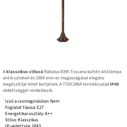
A
klasszikus stílusú
Rábalux 8395 Toscana kültéri állólámpa
antik színével és 1060 mm-es magasságával elegáns
kiegészítője lehet kertjének. A TOSCANA termékcsalád
IP43
védettséggel rendelkezik.
Izzó a csomagolásban: Nem
Foglalat típusa: E27
Energetikai osztály: A++
Stílus: Klasszikus
IP-védettség: IP43