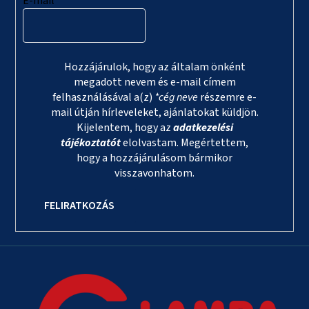
E-mail
Hozzájárulok, hogy az általam önként
megadott nevem és e-mail címem
felhasználásával a(z)
*cég neve
részemre e-
mail útján hírleveleket, ajánlatokat küldjön.
Kijelentem, hogy az
adatkezelési
tájékoztatót
elolvastam. Megértettem,
hogy a hozzájárulásom bármikor
visszavonhatom.
FELIRATKOZÁS