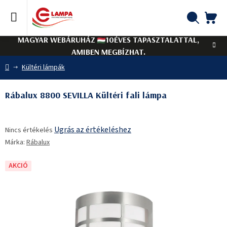
Ugrás
a
fő
KO
Keresés
tartalomhoz
MAGYAR WEBÁRUHÁZ
10ÉVES TAPASZTALATTAL,
AMIBEN MEGBÍZHAT.
Kezdőlap
Kültéri lámpák
Rábalux 8800 SEVILLA Kültéri fali lámpa
A
Ugrás az értékeléshez
Nincs értékelés
termék
Márka:
Rábalux
átlagos
értékelése
5-
AKCIÓ
ből
0,0
csillag.