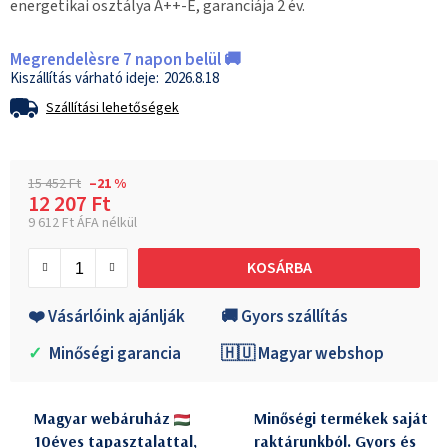
energetikai osztálya A++-E, garanciája 2 év.
Megrendelèsre 7 napon belül 🚚
2026.8.18
Szállítási lehetőségek
15 452 Ft
–21 %
12 207 Ft
9 612 Ft ÁFA nélkül
Egységár:
KOSÁRBA
❤️ Vásárlóink ajánlják
🚚 Gyors szállítás
✓
Minőségi garancia
🇭🇺 Magyar webshop
Magyar webáruház
Minőségi termékek saját
10éves tapasztalattal,
raktárunkból. Gyors és