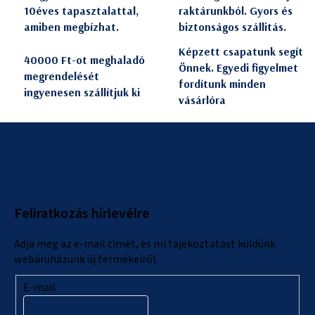
10éves tapasztalattal,
raktárunkból. Gyors és
amiben megbízhat.
biztonságos szállitás.
Képzett csapatunk segít
40000 Ft-ot meghaladó
Önnek. Egyedi figyelmet
megrendelését
fordítunk minden
ingyenesen szállítjuk ki
vásárlóra
L
á
b
l
Feliratkozás hírlevélre
é
c
Adja meg az e-mail címét, és mi tájékoztatást küldünk
webáruházunk új termékeiről.
E-mail