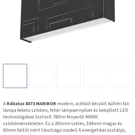
A
Rábalux 8873 MARIBOR
modern, acélból készült kültéri fali
lámpa fekete színben, fehér lámpaernyővel és beépített LED
technológiával biztosít 780lm fényerőt 4000K
színhőmérsékleten. Ez a 265mm széles, 104mm magas és
60mm faltól mért távolságú modell A energetikai osztályú,