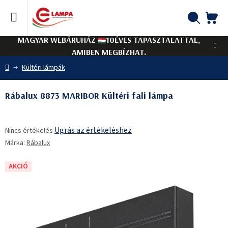
Ugrás
a
fő
KO
Keresés
tartalomhoz
MAGYAR WEBÁRUHÁZ
10ÉVES TAPASZTALATTAL,
AMIBEN MEGBÍZHAT.
Kezdőlap
Kültéri lámpák
Rábalux 8873 MARIBOR Kültéri fali lámpa
A
Ugrás az értékeléshez
Nincs értékelés
termék
Márka:
Rábalux
átlagos
értékelése
5-
AKCIÓ
ből
0,0
csillag.