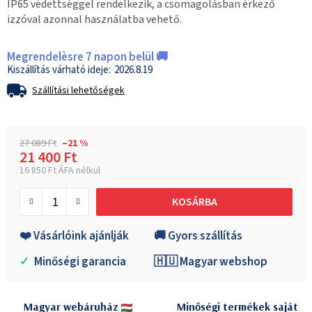
IP65 védettséggel rendelkezik, a csomagolásban érkező
izzóval azonnal használatba vehető.
Megrendelèsre 7 napon belül 🚚
2026.8.19
Szállítási lehetőségek
27 089 Ft
–21 %
21 400 Ft
16 850 Ft ÁFA nélkül
Egységár:
KOSÁRBA
❤️ Vásárlóink ajánlják
🚚 Gyors szállítás
✓
Minőségi garancia
🇭🇺 Magyar webshop
Magyar webáruház
Minőségi termékek saját