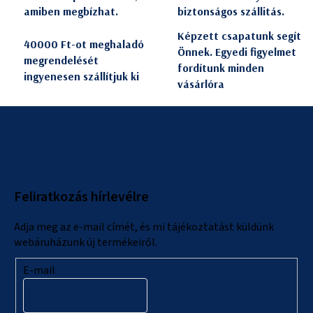
amiben megbízhat.
biztonságos szállitás.
Képzett csapatunk segít
40000 Ft-ot meghaladó
Önnek. Egyedi figyelmet
megrendelését
fordítunk minden
ingyenesen szállítjuk ki
vásárlóra
L
á
b
l
Feliratkozás hírlevélre
é
c
Adja meg az e-mail címét, és mi tájékoztatást küldünk
webáruházunk új termékeiről.
E-mail