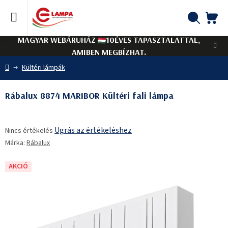
Ugrás
a
fő
KO
Keresés
tartalomhoz
MAGYAR WEBÁRUHÁZ
10ÉVES TAPASZTALATTAL,
AMIBEN MEGBÍZHAT.
Kezdőlap
Kültéri lámpák
Rábalux 8874 MARIBOR Kültéri fali lámpa
A
Ugrás az értékeléshez
Nincs értékelés
termék
Márka:
Rábalux
átlagos
értékelése
5-
AKCIÓ
ből
0,0
csillag.