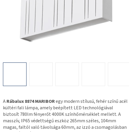
A
Rábalux 8874 MARIBOR
egy modern stílusú, fehér színű acél
kültéri fali lámpa, amely beépített LED technológiával
biztosít 780lm fényerőt 4000K színhőmérséklet mellett. A
masszív, IP65 védettségű eszköz 265mm széles, 104mm
magas, faltól való távolsága 60mm, az izzó a csomagolásban