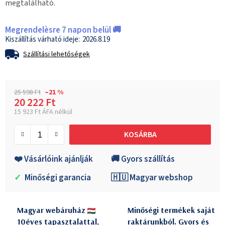
megtalálható.
Megrendelèsre 7 napon belül 🚚
2026.8.19
Szállítási lehetőségek
25 598 Ft
–21 %
20 222 Ft
15 923 Ft ÁFA nélkül
Egységár:
KOSÁRBA
❤️ Vásárlóink ajánlják
🚚 Gyors szállítás
✓
Minőségi garancia
🇭🇺 Magyar webshop
Magyar webáruház
Minőségi termékek saját
10éves tapasztalattal,
raktárunkból. Gyors és