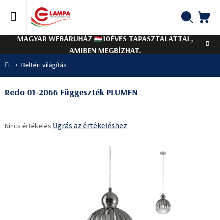
Ugrás
a
fő
KO
Keresés
tartalomhoz
MAGYAR WEBÁRUHÁZ
10ÉVES TAPASZTALATTAL,
AMIBEN MEGBÍZHAT.
Kezdőlap
Beltéri világítás
Redo 01-2066 Függeszték PLUMEN
A
Ugrás az értékeléshez
Nincs értékelés
termék
átlagos
értékelése
5-
ből
0,0
csillag.