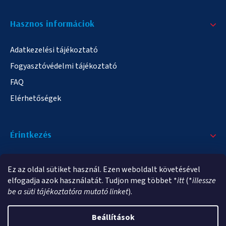
Hasznos informáciok
Adatkezelési tájékoztató
Fogyasztóvédelmi tájékoztató
FAQ
Elérhetőségek
Érintkezés
+36/20 378-2863
Ez az oldal sütiket használ. Ezen weboldalt követésével
info@elampa.hu
elfogadja azok használatát. Tudjon meg többet *
itt
(*
illessze
be a süti tájékoztatóra mutató linket
).
Beállítások
Copyright 2026
elampa.hu
. Minden jog fenntartva.