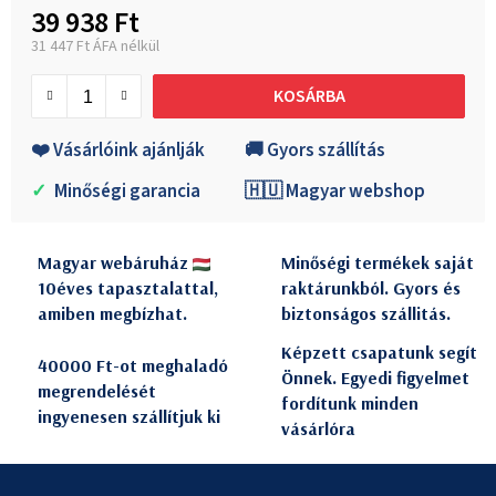
39 938 Ft
31 447 Ft ÁFA nélkül
Egységár:
KOSÁRBA
❤️ Vásárlóink ajánlják
🚚 Gyors szállítás
✓
Minőségi garancia
🇭🇺 Magyar webshop
Magyar webáruház
Minőségi termékek saját
10éves tapasztalattal,
raktárunkból. Gyors és
amiben megbízhat.
biztonságos szállitás.
Képzett csapatunk segít
40000 Ft-ot meghaladó
Önnek. Egyedi figyelmet
megrendelését
fordítunk minden
ingyenesen szállítjuk ki
vásárlóra
L