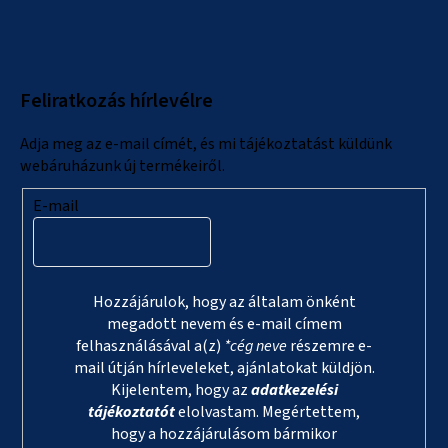
á
b
l
Feliratkozás hírlevélre
é
c
Adja meg az e-mail címét, és mi tájékoztatást küldünk
webáruházunk új termékeiről.
E-mail
Hozzájárulok, hogy az általam önként
megadott nevem és e-mail címem
felhasználásával a(z)
*cég neve
részemre e-
mail útján hírleveleket, ajánlatokat küldjön.
Kijelentem, hogy az
adatkezelési
tájékoztatót
elolvastam. Megértettem,
hogy a hozzájárulásom bármikor