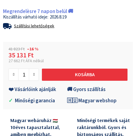
Megrendelèsre 7 napon belül 🚚
2026.8.19
Szállítási lehetőségek
41 823 Ft
–16 %
35 131 Ft
27 662 Ft ÁFA nélkül
Egységár:
KOSÁRBA
❤️ Vásárlóink ajánlják
🚚 Gyors szállítás
✓
Minőségi garancia
🇭🇺 Magyar webshop
Magyar webáruház
Minőségi termékek saját
10éves tapasztalattal,
raktárunkból. Gyors és
amiben megbízhat.
biztonságos szállitás.