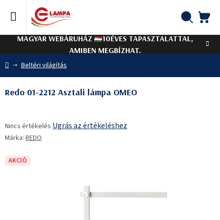
Ugrás
a
fő
KO
Keresés
tartalomhoz
MAGYAR WEBÁRUHÁZ
10ÉVES TAPASZTALATTAL,
AMIBEN MEGBÍZHAT.
Kezdőlap
Beltéri világítás
Redo 01-2212 Asztali lámpa OMEO
A
Ugrás az értékeléshez
Nincs értékelés
termék
Márka:
REDO
átlagos
értékelése
5-
AKCIÓ
ből
0,0
csillag.