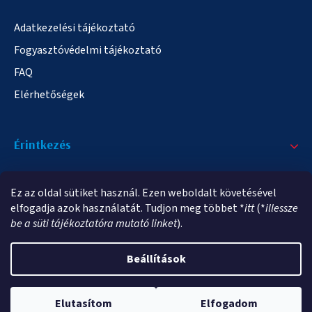
Adatkezelési tájékoztató
Fogyasztóvédelmi tájékoztató
FAQ
Elérhetőségek
Érintkezés
+36/20 378-2863
Ez az oldal sütiket használ. Ezen weboldalt követésével
info@elampa.hu
elfogadja azok használatát. Tudjon meg többet *
itt
(*
illessze
be a süti tájékoztatóra mutató linket
).
Beállítások
Copyright 2026
elampa.hu
. Minden jog fenntartva.
Elutasítom
Elfogadom
Shoptet Premium készítette