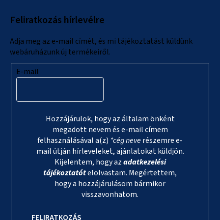
l
Feliratkozás hírlevélre
é
c
Adja meg az e-mail címét, és mi tájékoztatást küldünk
webáruházunk új termékeiről.
E-mail
Hozzájárulok, hogy az általam önként
megadott nevem és e-mail címem
felhasználásával a(z)
*cég neve
részemre e-
mail útján hírleveleket, ajánlatokat küldjön.
Kijelentem, hogy az
adatkezelési
tájékoztatót
elolvastam. Megértettem,
hogy a hozzájárulásom bármikor
visszavonhatom.
FELIRATKOZÁS