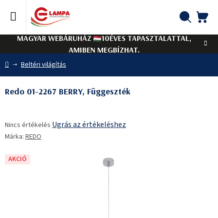
Ugrás
a
fő
KO
Keresés
tartalomhoz
MAGYAR WEBÁRUHÁZ
10ÉVES TAPASZTALATTAL,
AMIBEN MEGBÍZHAT.
Kezdőlap
Beltéri világítás
Redo 01-2267 BERRY, Függeszték
A
Ugrás az értékeléshez
Nincs értékelés
termék
Márka:
REDO
átlagos
értékelése
5-
AKCIÓ
ből
0,0
csillag.