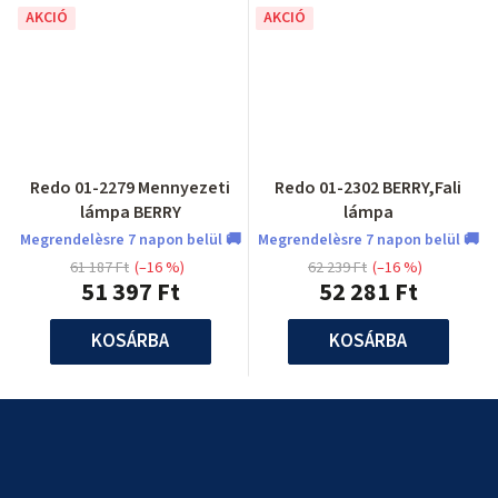
AKCIÓ
AKCIÓ
Redo 01-2279 Mennyezeti
Redo 01-2302 BERRY,Fali
lámpa BERRY
lámpa
Megrendelèsre 7 napon belül 🚚
Megrendelèsre 7 napon belül 🚚
61 187 Ft
(–16 %)
62 239 Ft
(–16 %)
51 397 Ft
52 281 Ft
KOSÁRBA
KOSÁRBA
L
á
b