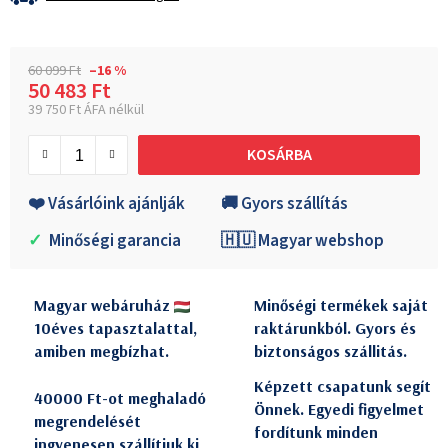
60 099 Ft
–16 %
50 483 Ft
39 750 Ft ÁFA nélkül
Egységár:
KOSÁRBA
❤️ Vásárlóink ajánlják
🚚 Gyors szállítás
✓
Minőségi garancia
🇭🇺 Magyar webshop
Magyar webáruház
Minőségi termékek saját
10éves tapasztalattal,
raktárunkból. Gyors és
amiben megbízhat.
biztonságos szállitás.
Képzett csapatunk segít
40000 Ft-ot meghaladó
Önnek. Egyedi figyelmet
megrendelését
fordítunk minden
ingyenesen szállítjuk ki