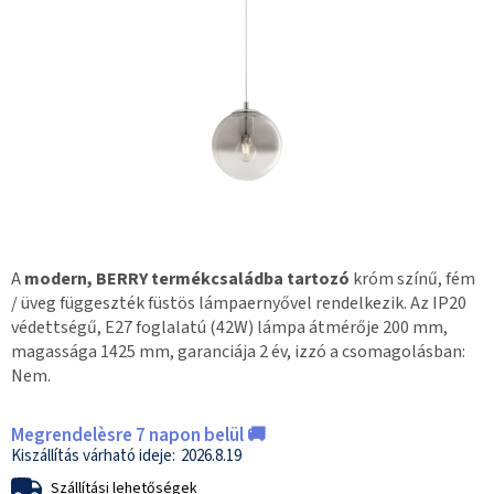
A
modern, BERRY termékcsaládba tartozó
króm színű, fém
/ üveg függeszték füstös lámpaernyővel rendelkezik. Az IP20
védettségű, E27 foglalatú (42W) lámpa átmérője 200 mm,
magassága 1425 mm, garanciája 2 év, izzó a csomagolásban:
Nem.
Megrendelèsre 7 napon belül 🚚
2026.8.19
Szállítási lehetőségek