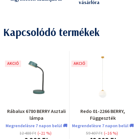
vásárlóra
Kapcsolódó termékek
AKCIÓ
AKCIÓ
Rábalux 6780 BERRY Asztali
Redo 01-2266 BERRY,
lámpa
Függeszték
Megrendelèsre 7 napon belül 🚚
Megrendelèsre 7 napon belül 🚚
12 488 Ft
(–21 %)
59 407 Ft
(–16 %)