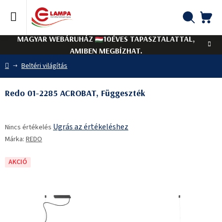
Ugrás
a
fő
KO
Keresés
tartalomhoz
MAGYAR WEBÁRUHÁZ
10ÉVES TAPASZTALATTAL,
AMIBEN MEGBÍZHAT.
Kezdőlap
Beltéri világítás
Redo 01-2285 ACROBAT, Függeszték
A
Ugrás az értékeléshez
Nincs értékelés
termék
Márka:
REDO
átlagos
értékelése
5-
AKCIÓ
ből
0,0
csillag.