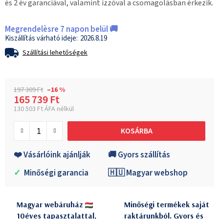
és 2 év garanciával, valamint izzóval a csomagolásban érkezik.
Megrendelèsre 7 napon belül 🚚
2026.8.19
Szállítási lehetőségek
197 309 Ft
–16 %
165 739 Ft
130 503 Ft ÁFA nélkül
Egységár:
KOSÁRBA
❤️ Vásárlóink ajánlják
🚚 Gyors szállítás
✓
Minőségi garancia
🇭🇺 Magyar webshop
Magyar webáruház
Minőségi termékek saját
10éves tapasztalattal,
raktárunkból. Gyors és