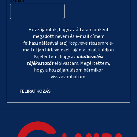
E-mail
Hozzájárulok, hogy az általam önként
megadott nevem és e-mail címem
felhasználásával a(z)
*cég neve
részemre e-
mail útján hírleveleket, ajánlatokat küldjön.
Kijelentem, hogy az
adatkezelési
tájékoztatót
elolvastam. Megértettem,
hogy a hozzájárulásom bármikor
visszavonhatom.
FELIRATKOZÁS