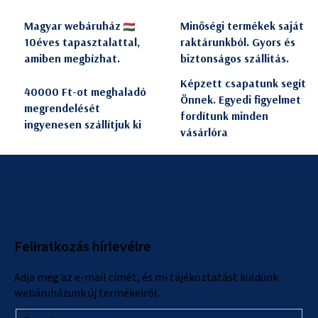
Magyar webáruház
Minőségi termékek saját
10éves tapasztalattal,
raktárunkból. Gyors és
amiben megbízhat.
biztonságos szállitás.
Képzett csapatunk segít
40000 Ft-ot meghaladó
Önnek. Egyedi figyelmet
megrendelését
fordítunk minden
ingyenesen szállítjuk ki
vásárlóra
L
á
b
l
Feliratkozás hírlevélre
é
c
Adja meg az e-mail címét, és mi tájékoztatást küldünk
webáruházunk új termékeiről.