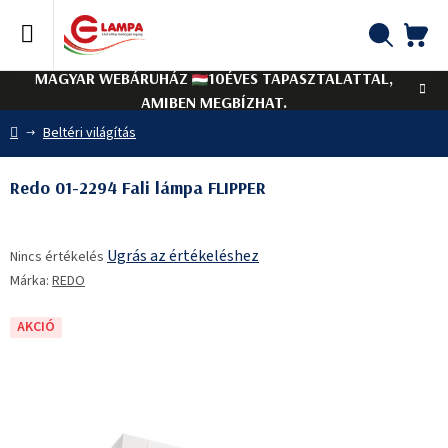
Ugrás
a
fő
KO
Keresés
tartalomhoz
MAGYAR WEBÁRUHÁZ
10ÉVES TAPASZTALATTAL,
AMIBEN MEGBÍZHAT.
Kezdőlap
Beltéri világítás
Redo 01-2294 Fali lámpa FLIPPER
A
Ugrás az értékeléshez
Nincs értékelés
termék
Márka:
REDO
átlagos
értékelése
5-
AKCIÓ
ből
0,0
csillag.