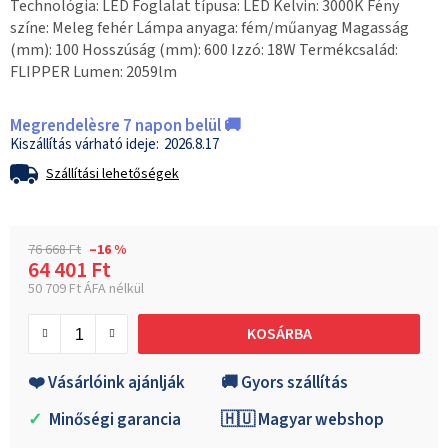
Technológia: LED Foglalat típusa: LED Kelvin: 3000K Fény
színe: Meleg fehér Lámpa anyaga: fém/műanyag Magasság
(mm): 100 Hosszúság (mm): 600 Izzó: 18W Termékcsalád:
FLIPPER Lumen: 2059lm
Megrendelèsre 7 napon belül 🚚
2026.8.17
Szállítási lehetőségek
76 668 Ft
–16 %
64 401 Ft
50 709 Ft ÁFA nélkül
Egységár:
KOSÁRBA
❤️ Vásárlóink ajánlják
🚚 Gyors szállítás
✓
Minőségi garancia
🇭🇺 Magyar webshop