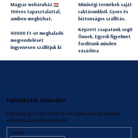
Magyar webáruház
Minőségi termékek saját
10éves tapasztalattal,
raktárunkból. Gyors és
amiben megbízhat.
biztonságos szállitás.
Képzett csapatunk segít
40000 Ft-ot meghaladó
Önnek. Egyedi figyelmet
megrendelését
fordítunk minden
ingyenesen szállítjuk ki
vásárlóra
L
á
b
l
Feliratkozás hírlevélre
é
c
Adja meg az e-mail címét, és mi tájékoztatást küldünk
webáruházunk új termékeiről.
E-mail