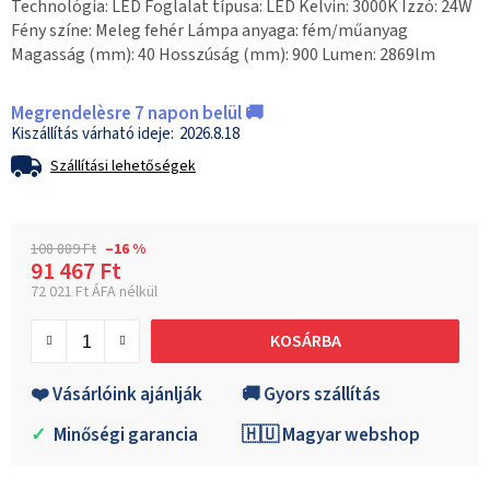
Technológia: LED Foglalat típusa: LED Kelvin: 3000K Izzó: 24W
Fény színe: Meleg fehér Lámpa anyaga: fém/műanyag
Magasság (mm): 40 Hosszúság (mm): 900 Lumen: 2869lm
Megrendelèsre 7 napon belül 🚚
2026.8.18
Szállítási lehetőségek
108 889 Ft
–16 %
91 467 Ft
72 021 Ft ÁFA nélkül
Egységár:
KOSÁRBA
❤️ Vásárlóink ajánlják
🚚 Gyors szállítás
✓
Minőségi garancia
🇭🇺 Magyar webshop