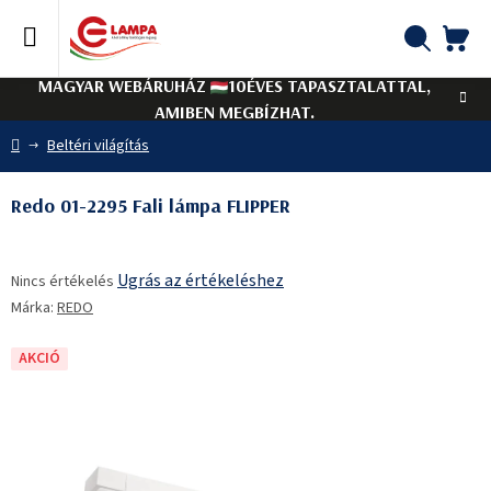
Ugrás
a
fő
KO
Keresés
tartalomhoz
MAGYAR WEBÁRUHÁZ
10ÉVES TAPASZTALATTAL,
AMIBEN MEGBÍZHAT.
Kezdőlap
Beltéri világítás
Redo 01-2295 Fali lámpa FLIPPER
A
Ugrás az értékeléshez
Nincs értékelés
termék
Márka:
REDO
átlagos
értékelése
5-
AKCIÓ
ből
0,0
csillag.