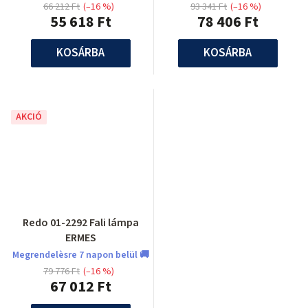
66 212 Ft
(–16 %)
93 341 Ft
(–16 %)
55 618 Ft
78 406 Ft
KOSÁRBA
KOSÁRBA
AKCIÓ
Redo 01-2292 Fali lámpa
ERMES
Megrendelèsre 7 napon belül 🚚
79 776 Ft
(–16 %)
67 012 Ft