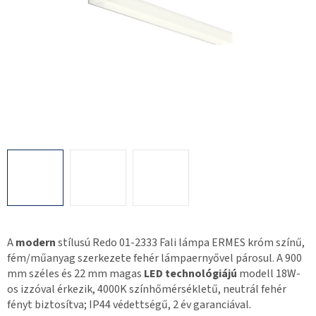
A
modern
stílusú Redo 01-2333 Fali lámpa ERMES króm színű,
fém/műanyag szerkezete fehér lámpaernyővel párosul. A 900
mm széles és 22 mm magas
LED technológiájú
modell 18W-
os izzóval érkezik, 4000K színhőmérsékletű, neutrál fehér
fényt biztosítva; IP44 védettségű, 2 év garanciával.