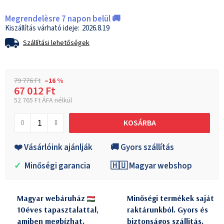
Megrendelèsre 7 napon belül 🚚
2026.8.19
Szállítási lehetőségek
79 776 Ft
–16 %
67 012 Ft
52 765 Ft ÁFA nélkül
Egységár:
KOSÁRBA
❤️ Vásárlóink ajánlják
🚚 Gyors szállítás
✓
Minőségi garancia
🇭🇺 Magyar webshop
Magyar webáruház
Minőségi termékek saját
10éves tapasztalattal,
raktárunkból. Gyors és
amiben megbízhat.
biztonságos szállitás.