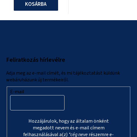
KOSÁRBA
L
á
b
l
Feliratkozás hírlevélre
é
c
Adja meg az e-mail címét, és mi tájékoztatást küldünk
webáruházunk új termékeiről.
E-mail
Hozzájárulok, hogy az általam önként
megadott nevem és e-mail címem
felhasználásával a(z)
*cég neve
részemre e-