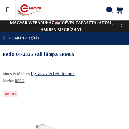
Ugrás
a
fő
KO
Keresés
tartalomhoz
MAGYAR WEBÁRUHÁZ
10ÉVES TAPASZTALATTAL,
AMIBEN MEGBÍZHAT.
Kezdőlap
Beltéri világítás
Redo 01-2333 Fali lámpa ERMES
A
Ugrás az értékeléshez
Nincs értékelés
termék
Márka:
REDO
átlagos
értékelése
5-
AKCIÓ
ből
0,0
csillag.