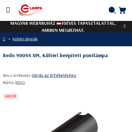
Ugrás
a
fő
KO
Keresés
tartalomhoz
MAGYAR WEBÁRUHÁZ
10ÉVES TAPASZTALATTAL,
AMIBEN MEGBÍZHAT.
Kezdőlap
Kültéri lámpák
Redo 90044 XPI, Kültéri beépített pontlámpa
A
Ugrás az értékeléshez
Nincs értékelés
termék
Márka:
REDO
átlagos
értékelése
5-
AKCIÓ
ből
0,0
csillag.