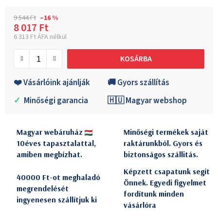
9 544 Ft
–16 %
8 017 Ft
6 313 Ft ÁFA nélkül
Egységár:
KOSÁRBA
❤️ Vásárlóink ajánlják
🚚 Gyors szállítás
✓
Minőségi garancia
🇭🇺 Magyar webshop
Magyar webáruház
Minőségi termékek saját
10éves tapasztalattal,
raktárunkból. Gyors és
amiben megbízhat.
biztonságos szállitás.
Képzett csapatunk segít
40000 Ft-ot meghaladó
Önnek. Egyedi figyelmet
megrendelését
fordítunk minden
ingyenesen szállítjuk ki
vásárlóra