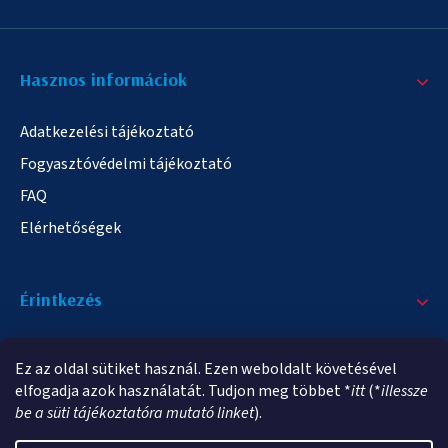
Hasznos informáciok
Adatkezelési tájékoztató
Fogyasztóvédelmi tájékoztató
FAQ
Elérhetőségek
Érintkezés
+36/20 378-2863
Ez az oldal sütiket használ. Ezen weboldalt követésével
info@elampa.hu
elfogadja azok használatát. Tudjon meg többet *
itt
(*
illessze
be a süti tájékoztatóra mutató linket
).