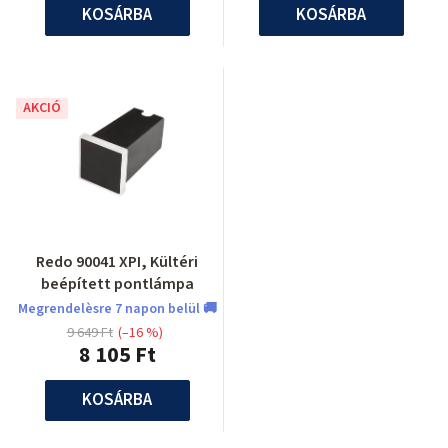
KOSÁRBA
KOSÁRBA
AKCIÓ
Redo 90041 XPI, Kültéri
beépített pontlámpa
Megrendelèsre 7 napon belül 🚚
9 649 Ft
(–16 %)
8 105 Ft
KOSÁRBA