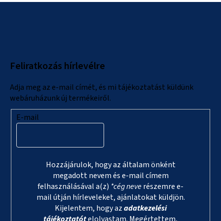
L
á
b
l
Feliratkozás hírlevélre
é
c
Adja meg az e-mail címét, és mi tájékoztatást küldünk
webáruházunk új termékeiről.
E-mail
Hozzájárulok, hogy az általam önként
megadott nevem és e-mail címem
felhasználásával a(z)
*cég neve
részemre e-
mail útján hírleveleket, ajánlatokat küldjön.
Kijelentem, hogy az
adatkezelési
tájékoztatót
elolvastam. Megértettem,