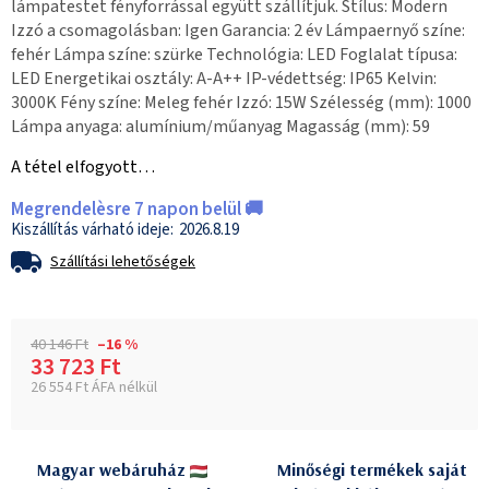
lámpatestet fényforrással együtt szállítjuk. Stílus: Modern
Izzó a csomagolásban: Igen Garancia: 2 év Lámpaernyő színe:
fehér Lámpa színe: szürke Technológia: LED Foglalat típusa:
LED Energetikai osztály: A-A++ IP-védettség: IP65 Kelvin:
3000K Fény színe: Meleg fehér Izzó: 15W Szélesség (mm): 1000
Lámpa anyaga: alumínium/műanyag Magasság (mm): 59
A tétel elfogyott…
Megrendelèsre 7 napon belül 🚚
2026.8.19
Szállítási lehetőségek
40 146 Ft
–16 %
33 723 Ft
26 554 Ft ÁFA nélkül
Egységár:
Magyar webáruház
Minőségi termékek saját