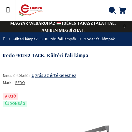
Ugrás
a
fő
KO
Keresés
tartalomhoz
MAGYAR WEBÁRUHÁZ
10ÉVES TAPASZTALATTAL,
AMIBEN MEGBÍZHAT.
Kezdőlap
Kültéri lámpák
Kültéri fali lámpák
Moder fali lámpák
Redo 90242 TACK, Kültéri fali lámpa
A
Ugrás az értékeléshez
Nincs értékelés
termék
Márka:
REDO
átlagos
értékelése
5-
AKCIÓ
ből
ÚJDONSÁG
0,0
csillag.