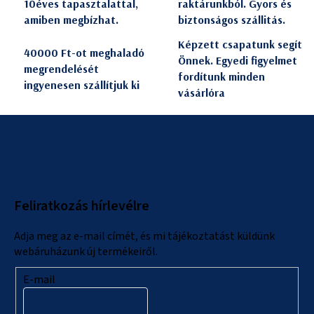
10éves tapasztalattal,
raktárunkból. Gyors és
amiben megbízhat.
biztonságos szállitás.
Képzett csapatunk segít
40000 Ft-ot meghaladó
Önnek. Egyedi figyelmet
megrendelését
fordítunk minden
ingyenesen szállítjuk ki
vásárlóra
L
á
b
l
Feliratkozás hírlevélre
é
c
Adja meg az e-mail címét, és mi tájékoztatást küldünk
webáruházunk új termékeiről.
E-mail