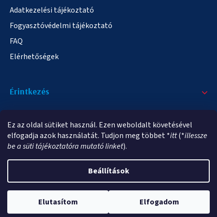
Adatkezelési tájékoztató
Fogyasztóvédelmi tájékoztató
FAQ
Elérhetőségek
Érintkezés
+36/20 378-2863
Ez az oldal sütiket használ. Ezen weboldalt követésével
info@elampa.hu
elfogadja azok használatát. Tudjon meg többet *
itt
(*
illessze
be a süti tájékoztatóra mutató linket
).
Beállítások
Copyright 2026
elampa.hu
. Minden jog fenntartva.
Elutasítom
Elfogadom
Shoptet Premium készítette