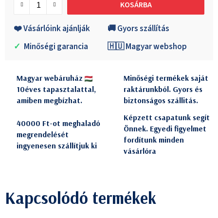
KOSÁRBA
❤️ Vásárlóink ajánlják
🚚 Gyors szállítás
✓
Minőségi garancia
🇭🇺 Magyar webshop
Magyar webáruház
Minőségi termékek saját
10éves tapasztalattal,
raktárunkból. Gyors és
amiben megbízhat.
biztonságos szállitás.
Képzett csapatunk segít
40000 Ft-ot meghaladó
Önnek. Egyedi figyelmet
megrendelését
fordítunk minden
ingyenesen szállítjuk ki
vásárlóra
Kapcsolódó termékek