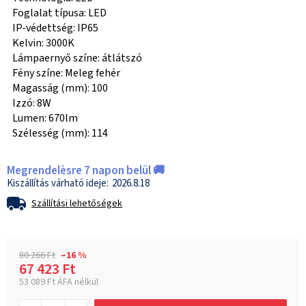
Foglalat típusa: LED
IP-védettség: IP65
Kelvin: 3000K
Lámpaernyő színe: átlátszó
Fény színe: Meleg fehér
Magasság (mm): 100
Izzó: 8W
Lumen: 670lm
Szélesség (mm): 114
Megrendelèsre 7 napon belül 🚚
2026.8.18
Szállítási lehetőségek
80 266 Ft
–16 %
67 423 Ft
53 089 Ft ÁFA nélkül
Egységár: