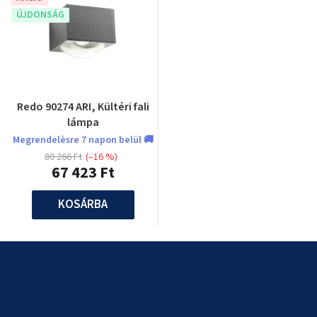
ÚJDONSÁG
Redo 90274 ARI, Kültéri fali
lámpa
Megrendelèsre 7 napon belül 🚚
80 266 Ft
(–16 %)
67 423 Ft
KOSÁRBA
L
á
b