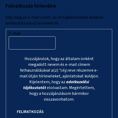
l
Feliratkozás hírlevélre
é
c
Adja meg az e-mail címét, és mi tájékoztatást küldünk
webáruházunk új termékeiről.
E-mail
Hozzájárulok, hogy az általam önként
megadott nevem és e-mail címem
felhasználásával a(z)
*cég neve
részemre e-
mail útján hírleveleket, ajánlatokat küldjön.
Kijelentem, hogy az
adatkezelési
tájékoztatót
elolvastam. Megértettem,
hogy a hozzájárulásom bármikor
visszavonhatom.
FELIRATKOZÁS