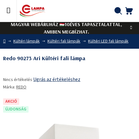
Ugrás
a
fő
KO
Keresés
tartalomhoz
MAGYAR WEBÁRUHÁZ
10ÉVES TAPASZTALATTAL,
AMIBEN MEGBÍZHAT.
Kezdőlap
Kültéri lámpák
Kültéri fali lámpák
Kültéri LED fali lámpák
Redo 90273 Ari Kültéri fali lámpa
A
Ugrás az értékeléshez
Nincs értékelés
termék
Márka:
REDO
átlagos
értékelése
5-
AKCIÓ
ből
ÚJDONSÁG
0,0
csillag.