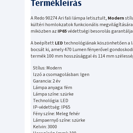
A Redo 90274 Ari fali lámpa letisztult,
Modern
stíl
kültéri homlokzatok funkcionális megvilágítására
miközben az
IP65
védettségi besorolás garantálja
A beépített
LED
technológiának köszönhetően a lá
bocsát ki, amely 470 Lumen fényerővel gondoskodik
termék 100 mm hosszúsággal és 114 mm szélesség
Stílus: Modern
Izzó a csomagolásban: Igen
Garancia: 2 év
Lámpa anyaga: fém
Lámpa színe: szürke
Technológia: LED
IP-védettség: IP65
Fény színe: Meleg fehér
Lámpaernyő színe: szürke
Kelvin: 3000