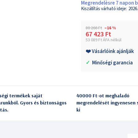
Megrendelèsre 7 napon be
2026.
80 266 Ft
–16 %
67 423 Ft
53 089 Ft ÁFA nélkül
Egységár:
❤️ Vásárlóink ajánlják
✓
Minőségi garancia
ségi termékek saját
40000 Ft-ot meghaladó
árunkból. Gyors és biztonságos
megrendelését ingyenesen s
itás.
ki