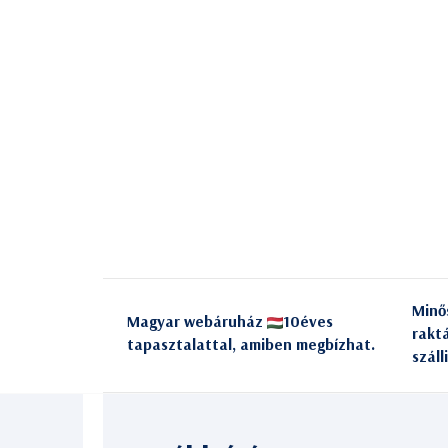
Minő
Magyar webáruház
10éves
rakt
tapasztalattal, amiben megbízhat.
száll