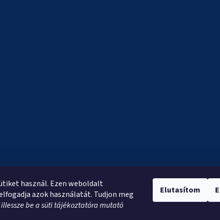
sütiket használ. Ezen weboldalt
Elutasítom
E
elfogadja azok használatát. Tudjon meg
*
illessze be a süti tájékoztatóra mutató