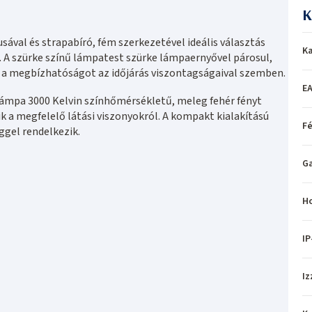
K
usával és strapabíró, fém szerkezetével ideális választás
Ka
. A szürke színű lámpatest szürke lámpaernyővel párosul,
 a megbízhatóságot az időjárás viszontagságaival szemben.
EA
mpa 3000 Kelvin színhőmérsékletű, meleg fehér fényt
 a megfelelő látási viszonyokról. A kompakt kialakítású
Fé
gel rendelkezik.
Ga
H
IP
Iz