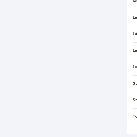
Ke
L
L
L
L
St
Sz
T