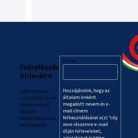
L
á
b
l
E-mail
Feliratkozás
é
hírlevélre
c
Hozzájárulok, hogy az
Adja meg az e-
általam önként
mail címét, és mi
megadott nevem és e-
tájékoztatást
mail címem
küldünk
felhasználásával a(z)
*cég
webáruházunk új
neve
részemre e-mail
termékeiről.
útján hírleveleket,