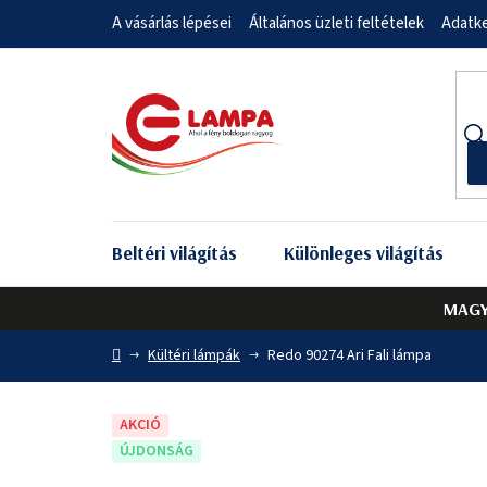
Ugrás
A vásárlás lépései
Általános üzleti feltételek
Adatke
a
fő
tartalomhoz
Beltéri világítás
Különleges világítás
MAGY
Kezdőlap
Kültéri lámpák
Redo 90274 Ari Fali lámpa
AKCIÓ
ÚJDONSÁG