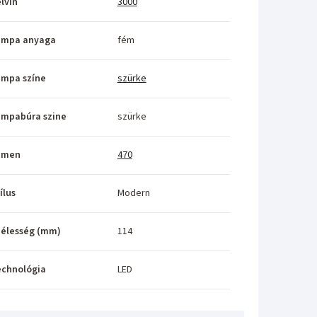
lvin
3000
ámpa anyaga
fém
ámpa színe
szürke
ámpabúra szine
szürke
umen
470
ílus
Modern
élesség (mm)
114
echnológia
LED