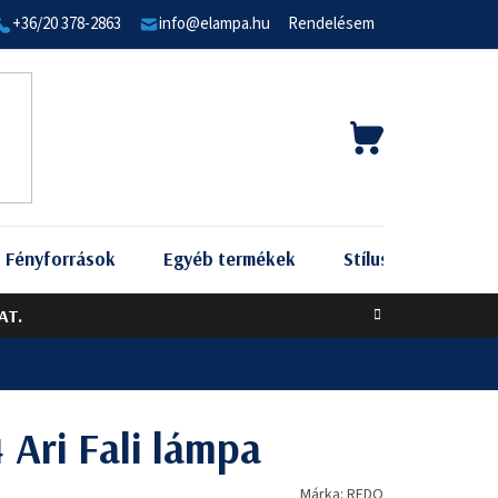
+36/20 378-2863
info@elampa.hu
Rendelésem
KOSÁR
Fényforrások
Egyéb termékek
Stílus szerint
AT.
Ari Fali lámpa
Márka:
REDO