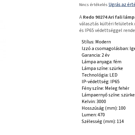
Ugrás az ért
Nincs értékelés
termék
átlagos
A
Redo 90274 Ari fali lámp
értékelése
választás kültéri felületek
5-
és IP65 védettséggel rende
ből
0,0
Stílus: Modern
csillag.
Izzó a csomagolásban: Ig
Garancia: 2 év
Lámpa anyaga: fém
Lámpa színe: szürke
Technológia: LED
IP-védettség: IP65
Fény színe: Meleg fehér
Lámpaernyő színe: szürke
Kelvin: 3000
Hosszúság (mm): 100
Lumen: 470
Szélesség (mm): 114