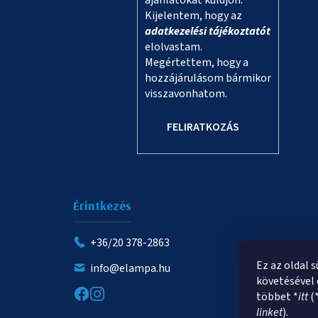
ajánlatokat küldjön.
Kijelentem, hogy az
adatkezelési tájékoztatót
elolvastam.
Megértettem, hogy a
hozzájárulásom bármikor
visszavonhatom.
FELIRATKOZÁS
Érintkezés
+36/20 378-2863
Ez az oldal 
info@elampa.hu
követésével 
többet *
itt
(
linket
).