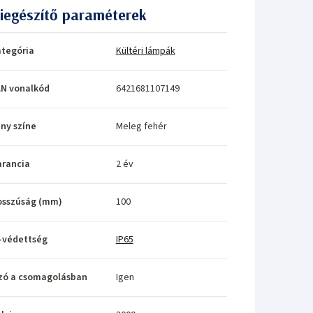
iegészítő paraméterek
tegória
Kültéri lámpák
N vonalkód
6421681107149
ny színe
Meleg fehér
rancia
2 év
osszúság (mm)
100
-védettség
IP65
zó a csomagolásban
Igen