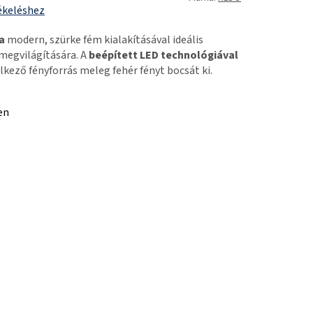
ékeléshez
a
modern, szürke fém kialakításával ideális
 megvilágítására. A
beépített LED technológiával
lkező fényforrás meleg fehér fényt bocsát ki.
en