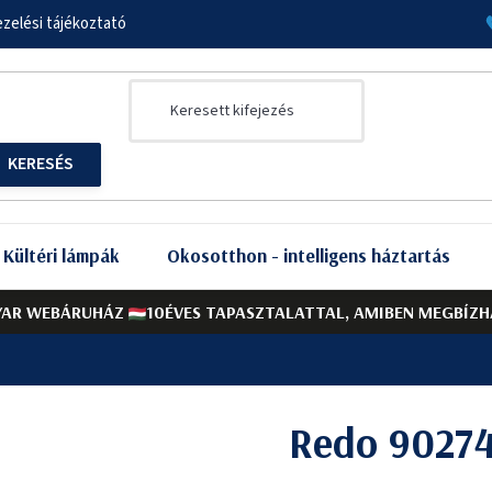
zelési tájékoztató
Kültéri lámpák
Okosotthon - intelligens háztartás
AR WEBÁRUHÁZ
10ÉVES TAPASZTALATTAL, AMIBEN MEGBÍZH
Redo 90274 
A