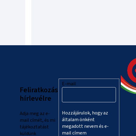
L
á
b
l
E-mail
Feliratkozás
é
hírlevélre
c
Hozzájárulok, hogy az
Adja meg az e-
általam önként
mail címét, és mi
megadott nevem és e-
tájékoztatást
mail címem
küldünk