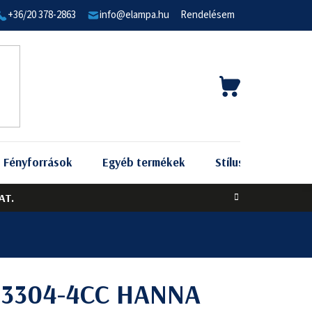
+36/20 378-2863
info@elampa.hu
Rendelésem
KOSÁR
Fényforrások
Egyéb termékek
Stílus szerint
AT.
t 3304-4CC HANNA