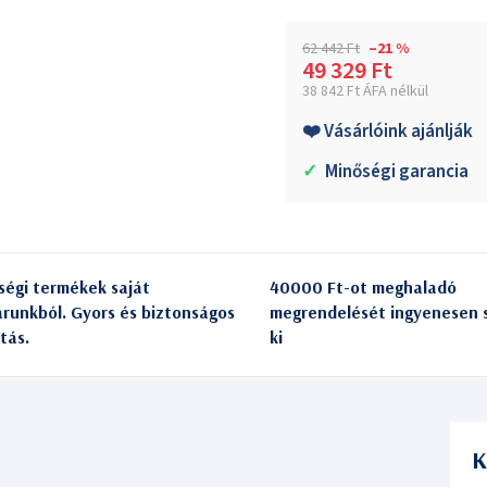
62 442 Ft
–21 %
49 329 Ft
38 842 Ft ÁFA nélkül
Egységár:
❤️ Vásárlóink ajánlják
✓
Minőségi garancia
ségi termékek saját
40000 Ft-ot meghaladó
árunkból. Gyors és biztonságos
megrendelését ingyenesen s
itás.
ki
K