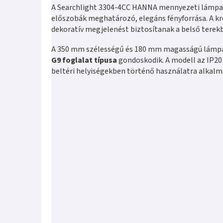
A Searchlight 3304-4CC HANNA mennyezeti lámpa
előszobák meghatározó, elegáns fényforrása. A kr
dekoratív megjelenést biztosítanak a belső terekb
A 350 mm szélességű és 180 mm magasságú lámpate
G9 foglalat típusa
gondoskodik. A modell az IP20
beltéri helyiségekben történő használatra alkalm