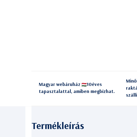
Minő
Magyar webáruház
10éves
rakt
tapasztalattal, amiben megbízhat.
száll