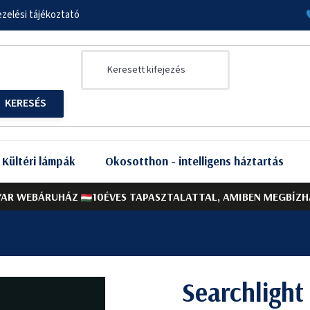
zelési tájékoztató
Kültéri lámpák
Okosotthon - intelligens háztartás
AR WEBÁRUHÁZ
10ÉVES TAPASZTALATTAL, AMIBEN MEGBÍZH
Searchligh