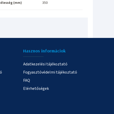
élesség (mm)
350
Hasznos informáciok
Adatkezelési tájékoztató
ió
Fogyasztóvédelmi tájékoztató
FAQ
Elérhetőségek