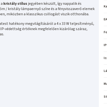
 a
kristály stílus
jegyében készült, így nappalik és
Ka
óm / kristály lámpaernyő színe és a fényvisszaverő elemek
en, miközben a klasszikus csillogást viszik otthonába.
EA
st hatékony megvilágításáról a 4 x 33 W teljesítményű,
 IP-védettség értéknek megfelelően kizárólag száraz,
Fo
as.
IP
Iz
L
M
St