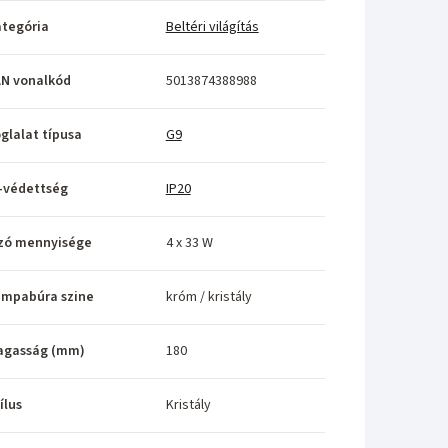
tegória
Beltéri világítás
N vonalkód
5013874388988
glalat típusa
G9
-védettség
IP20
zó mennyisége
4 x 33 W
ámpabúra szine
króm / kristály
agasság (mm)
180
ílus
Kristály