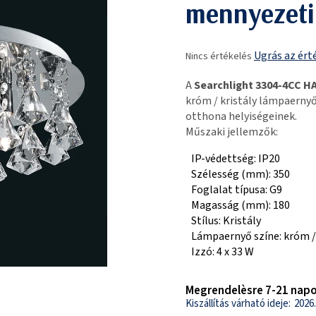
mennyezeti
A
Ugrás az ért
Nincs értékelés
termék
átlagos
A
Searchlight 3304-4CC 
értékelése
króm / kristály lámpaernyő
5-
otthona helyiségeinek.
ből
Műszaki jellemzők:
0,0
csillag.
IP-védettség: IP20
Szélesség (mm): 350
Foglalat típusa: G9
Magasság (mm): 180
Stílus: Kristály
Lámpaernyő színe: króm / 
Izzó: 4 x 33 W
Megrendelèsre 7-21 napo
2026.