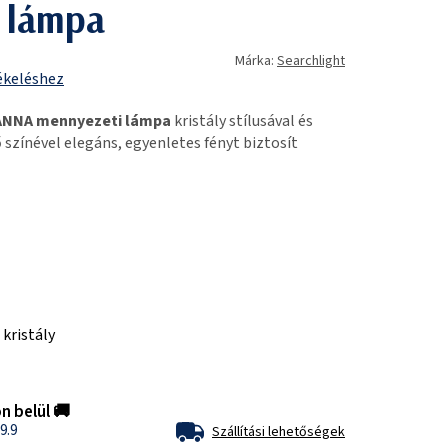
 lámpa
Márka:
Searchlight
ékeléshez
HANNA mennyezeti lámpa
kristály stílusával és
 színével elegáns, egyenletes fényt biztosít
kristály
n belül 🚚
9.9
Szállítási lehetőségek