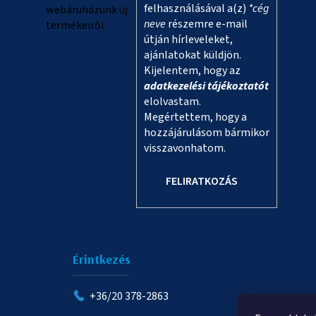
felhasználásával a(z)
*cég
webáruházunk új
neve
részemre e-mail
termékeiről.
útján hírleveleket,
ajánlatokat küldjön.
Kijelentem, hogy az
adatkezelési tájékoztatót
elolvastam.
Megértettem, hogy a
hozzájárulásom bármikor
visszavonhatom.
FELIRATKOZÁS
Érintkezés
+36/20 378-2863