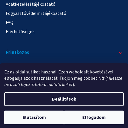
Adatkezelési tájékoztató
Fogyasztóvédelmi tájékoztató
FAQ
Elérhetőségek
Érintkezés
+36/20 378-2863
Ez az oldal sütiket használ. Ezen weboldalt követésével
info@elampa.hu
elfogadja azok használatát. Tudjon meg többet *
itt
(*
illessze
be a süti tájékoztatóra mutató linket
).
Beállítások
Copyright 2026
elampa.hu
. Minden jog fenntartva.
Elutasítom
Elfogadom
Shoptet Premium készítette