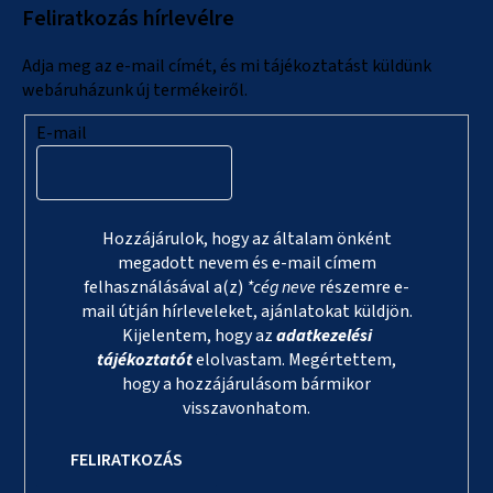
Feliratkozás hírlevélre
é
c
Adja meg az e-mail címét, és mi tájékoztatást küldünk
webáruházunk új termékeiről.
E-mail
Hozzájárulok, hogy az általam önként
megadott nevem és e-mail címem
felhasználásával a(z)
*cég neve
részemre e-
mail útján hírleveleket, ajánlatokat küldjön.
Kijelentem, hogy az
adatkezelési
tájékoztatót
elolvastam. Megértettem,
hogy a hozzájárulásom bármikor
visszavonhatom.
FELIRATKOZÁS