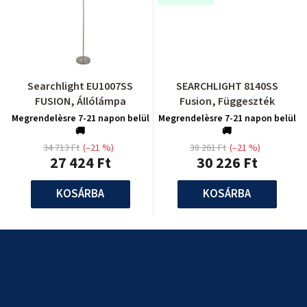
Searchlight EU1007SS
SEARCHLIGHT 8140SS
FUSION, Állólámpa
Fusion, Függeszték
Megrendelèsre 7-21 napon belül
Megrendelèsre 7-21 napon belül
🚚
🚚
34 713 Ft
(–21 %)
38 261 Ft
(–21 %)
27 424 Ft
30 226 Ft
KOSÁRBA
KOSÁRBA
L
á
b
l