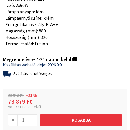
Izzó: 2x60W
Lámpa anyaga: fém
Lámpaernyő színe: krém
Energetikai osztály: E-A++
Magasság (mm): 880
Hosszúság (mm): 820
Termékcsalád: Fusion
Megrendelèsre 7-21 napon belül 🚚
2026.9.9
Szállítási lehetőségek
93 518 Ft
–21 %
73 879 Ft
58 172 Ft ÁFA nélkül
Egységár:
KOSÁRBA