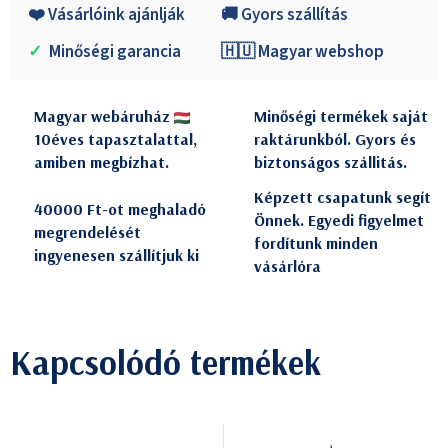
❤️ Vásárlóink ajánlják
🚚 Gyors szállítás
✓
Minőségi garancia
🇭🇺 Magyar webshop
Magyar webáruház
Minőségi termékek saját
10éves tapasztalattal,
raktárunkból. Gyors és
amiben megbízhat.
biztonságos szállitás.
Képzett csapatunk segít
40000 Ft-ot meghaladó
Önnek. Egyedi figyelmet
megrendelését
fordítunk minden
ingyenesen szállítjuk ki
vásárlóra
Kapcsolódó termékek