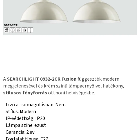
A
SEARCHLIGHT 0932-2CR Fusion
függeszték modern
megjelenésével és krém színű lámpaernyőivel hatékony,
stílusos fényforrás
otthoni helyiségekbe.
Izzó a csomagolásban: Nem
Stílus: Modern
IP-védettség: IP20
Lámpa színe: ezüst
Garancia: 2 év
Foglalat típusa: E27