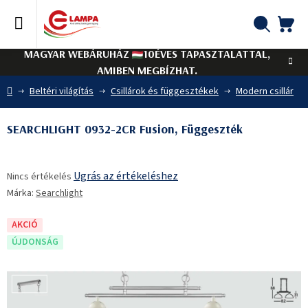
Ugrás
a
fő
KO
Keresés
tartalomhoz
MAGYAR WEBÁRUHÁZ
10ÉVES TAPASZTALATTAL,
AMIBEN MEGBÍZHAT.
Kezdőlap
Beltéri világítás
Csillárok és függesztékek
Modern csillár
SEARCHLIGHT 0932-2CR Fusion, Függeszték
A
Ugrás az értékeléshez
Nincs értékelés
termék
Márka:
Searchlight
átlagos
értékelése
5-
AKCIÓ
ből
ÚJDONSÁG
0,0
csillag.