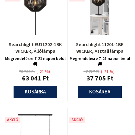
Searchlight EU11202-1BK
Searchlight 11201-1BK
WICKER, Állólámpa
WICKER, Asztali lámpa
Megrendelèsre 7-21 napon belül
Megrendelèsre 7-21 napon belül
🚚
🚚
79 798 Ft
(–21 %)
47 727 Ft
(–21 %)
63 041 Ft
37 705 Ft
KOSÁRBA
KOSÁRBA
AKCIÓ
AKCIÓ