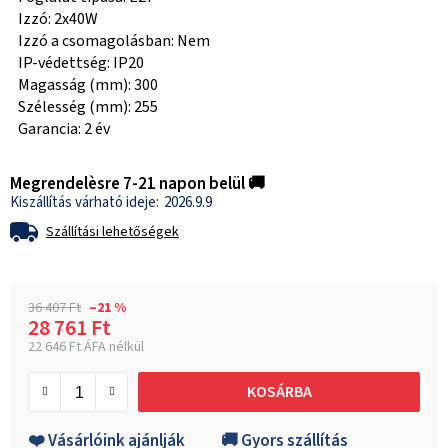
Izzó: 2x40W
Izzó a csomagolásban: Nem
IP-védettség: IP20
Magasság (mm): 300
Szélesség (mm): 255
Garancia: 2 év
Megrendelèsre 7-21 napon belül 🚚
2026.9.9
Szállítási lehetőségek
36 407 Ft
–21 %
28 761 Ft
22 646 Ft ÁFA nélkül
Egységár:
KOSÁRBA
❤️ Vásárlóink ajánlják
🚚 Gyors szállítás