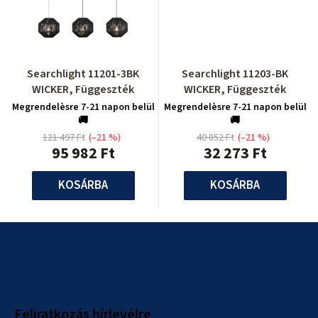
Searchlight 11201-3BK
Searchlight 11203-BK
WICKER, Függeszték
WICKER, Függeszték
Megrendelèsre 7-21 napon belül
Megrendelèsre 7-21 napon belül
🚚
🚚
121 497 Ft
(–21 %)
40 852 Ft
(–21 %)
95 982 Ft
32 273 Ft
KOSÁRBA
KOSÁRBA
L
á
b
l
Feliratkozás hírlevélre