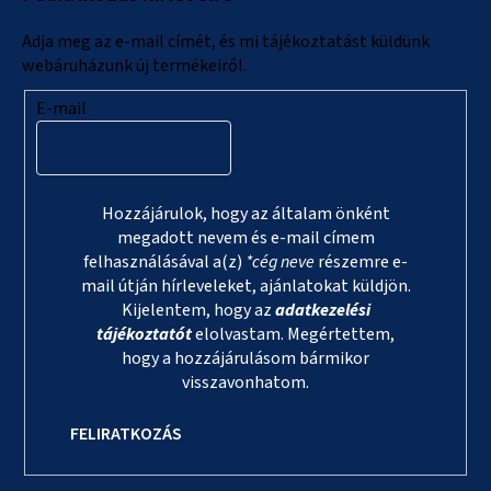
é
c
Adja meg az e-mail címét, és mi tájékoztatást küldünk
webáruházunk új termékeiről.
E-mail
Hozzájárulok, hogy az általam önként
megadott nevem és e-mail címem
felhasználásával a(z)
*cég neve
részemre e-
mail útján hírleveleket, ajánlatokat küldjön.
Kijelentem, hogy az
adatkezelési
tájékoztatót
elolvastam. Megértettem,
hogy a hozzájárulásom bármikor
visszavonhatom.
FELIRATKOZÁS