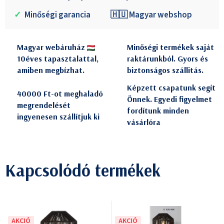
✓
Minőségi garancia
🇭🇺 Magyar webshop
Magyar webáruház
Minőségi termékek saját
10éves tapasztalattal,
raktárunkból. Gyors és
amiben megbízhat.
biztonságos szállitás.
Képzett csapatunk segít
40000 Ft-ot meghaladó
Önnek. Egyedi figyelmet
megrendelését
fordítunk minden
ingyenesen szállítjuk ki
vásárlóra
Kapcsolódó termékek
AKCIÓ
AKCIÓ