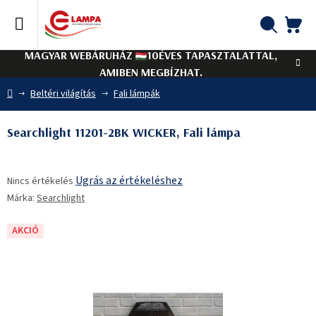
Ugrás
a
fő
KO
Keresés
tartalomhoz
MAGYAR WEBÁRUHÁZ
10ÉVES TAPASZTALATTAL,
AMIBEN MEGBÍZHAT.
Kezdőlap
Beltéri világítás
Fali lámpák
Searchlight 11201-2BK WICKER, Fali lámpa
A
Ugrás az értékeléshez
Nincs értékelés
termék
Márka:
Searchlight
átlagos
értékelése
5-
AKCIÓ
ből
0,0
csillag.