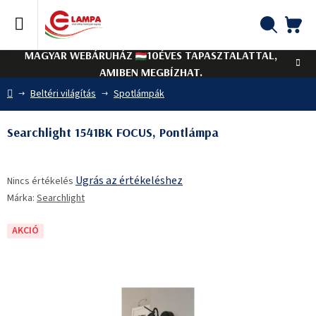
Ugrás
a
fő
KO
Keresés
tartalomhoz
MAGYAR WEBÁRUHÁZ
10ÉVES TAPASZTALATTAL,
AMIBEN MEGBÍZHAT.
Kezdőlap
Beltéri világítás
Spotlámpák
Searchlight 1541BK FOCUS, Pontlámpa
A
Ugrás az értékeléshez
Nincs értékelés
termék
Márka:
Searchlight
átlagos
értékelése
5-
AKCIÓ
ből
0,0
csillag.