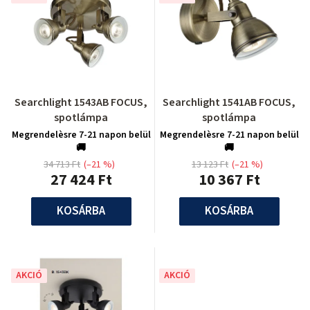
Searchlight 1543AB FOCUS,
Searchlight 1541AB FOCUS,
spotlámpa
spotlámpa
Megrendelèsre 7-21 napon belül
Megrendelèsre 7-21 napon belül
🚚
🚚
34 713 Ft
(–21 %)
13 123 Ft
(–21 %)
27 424 Ft
10 367 Ft
KOSÁRBA
KOSÁRBA
AKCIÓ
AKCIÓ