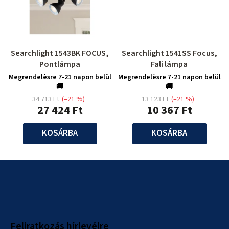
Searchlight 1543BK FOCUS,
Searchlight 1541SS Focus,
Pontlámpa
Fali lámpa
Megrendelèsre 7-21 napon belül
Megrendelèsre 7-21 napon belül
🚚
🚚
34 713 Ft
(–21 %)
13 123 Ft
(–21 %)
27 424 Ft
10 367 Ft
KOSÁRBA
KOSÁRBA
L
á
b
l
Feliratkozás hírlevélre