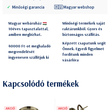
✓
Minőségi garancia
🇭🇺 Magyar webshop
Magyar webáruház
Minőségi termékek saját
10éves tapasztalattal,
raktárunkból. Gyors és
amiben megbízhat.
biztonságos szállitás.
Képzett csapatunk segít
40000 Ft-ot meghaladó
Önnek. Egyedi figyelmet
megrendelését
fordítunk minden
ingyenesen szállítjuk ki
vásárlóra
Kapcsolódó termékek
AKCIÓ
AKCIÓ