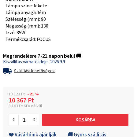
Lámpa színe: fekete
Lámpa anyaga: fém
Szélesség (mm): 90
Magasság (mm): 130
Izzó: 35W
Termékcsalád: FOCUS
Megrendelèsre 7-21 napon belül 🚚
2026.9.9
Szállítási lehetőségek
13 123 Ft
–21 %
10 367 Ft
8 163 Ft ÁFA nélkül
Egységár:
KOSÁRBA
❤️ Vásárlóink ajánlják
🚚 Gyors szállítás