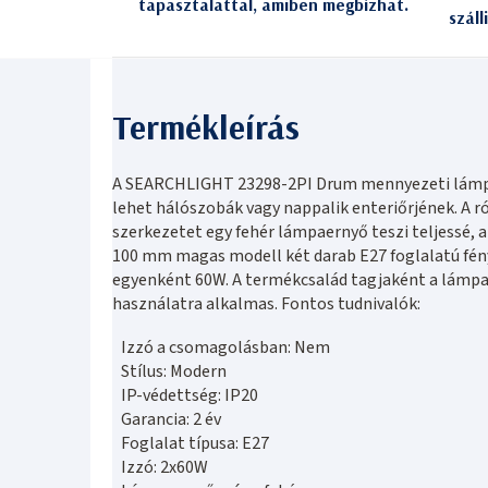
tapasztalattal, amiben megbízhat.
száll
A SEARCHLIGHT 23298-2PI Drum mennyezeti lámpa
lehet hálószobák vagy nappalik enteriőrjének. A r
szerkezetet egy fehér lámpaernyő teszi teljessé, 
100 mm magas modell két darab E27 foglalatú fén
egyenként 60W. A termékcsalád tagjaként a lámpa I
használatra alkalmas. Fontos tudnivalók:
Izzó a csomagolásban: Nem
Stílus: Modern
IP-védettség: IP20
Garancia: 2 év
Foglalat típusa: E27
Izzó: 2x60W