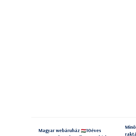
Minő
Magyar webáruház
10éves
rakt