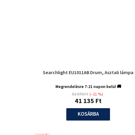
Searchlight EU1011AB Drum, Asztali lámpa
Megrendelèsre 7-21 napon belül 🚚
52 070 Ft
(–21 %)
41 135 Ft
KOSÁRBA