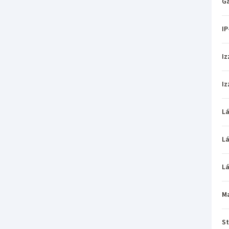
Ga
IP
Iz
Iz
L
L
L
M
St