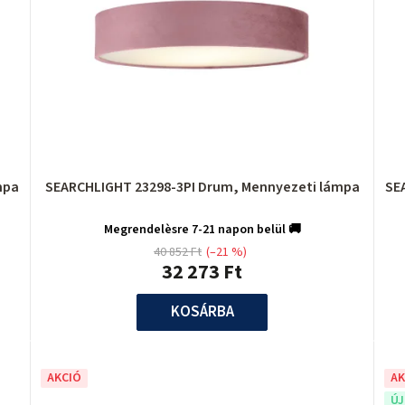
mpa
SEARCHLIGHT 23298-3PI Drum, Mennyezeti lámpa
SE
Megrendelèsre 7-21 napon belül 🚚
40 852 Ft
(–21 %)
32 273 Ft
KOSÁRBA
AKCIÓ
AK
Ú