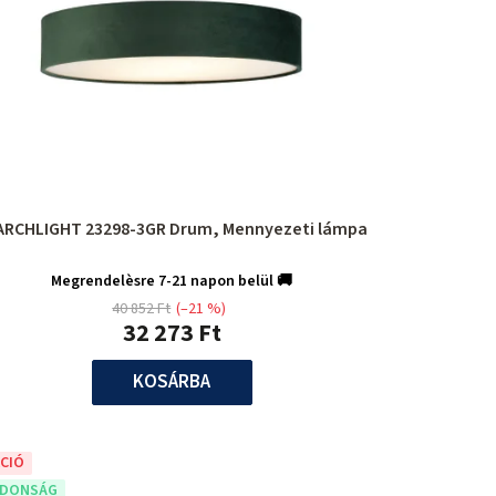
ARCHLIGHT 23298-3GR Drum, Mennyezeti lámpa
Megrendelèsre 7-21 napon belül 🚚
40 852 Ft
(–21 %)
32 273 Ft
KOSÁRBA
CIÓ
JDONSÁG