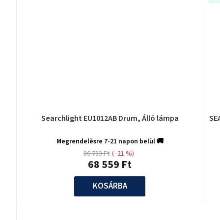
Searchlight EU1012AB Drum, Álló lámpa
SE
Megrendelèsre 7-21 napon belül 🚚
86 783 Ft
(–21 %)
68 559 Ft
KOSÁRBA