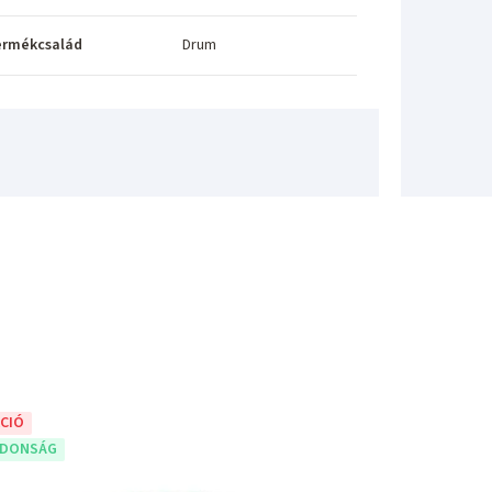
ermékcsalád
Drum
CIÓ
JDONSÁG