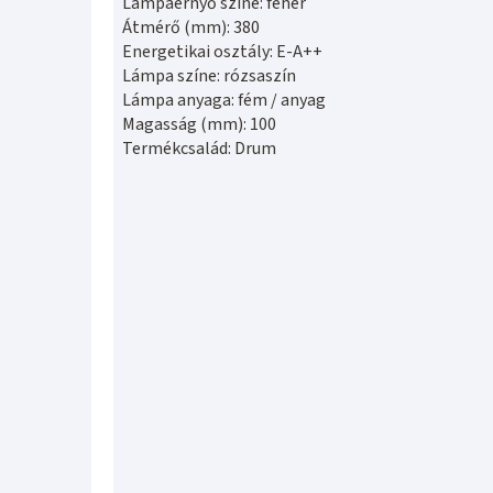
Lámpaernyő színe: fehér
Átmérő (mm): 380
Energetikai osztály: E-A++
Lámpa színe: rózsaszín
Lámpa anyaga: fém / anyag
Magasság (mm): 100
Termékcsalád: Drum