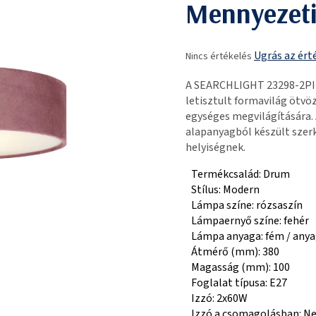
Mennyezeti
A
Ugrás az ért
Nincs értékelés
termék
átlagos
A SEARCHLIGHT 23298-2PI
értékelése
letisztult formavilág ötvö
5-
egységes megvilágítására. 
ből
alapanyagból készült szer
0,0
helyiségnek.
csillag.
Termékcsalád: Drum
Stílus: Modern
Lámpa színe: rózsaszín
Lámpaernyő színe: fehér
Lámpa anyaga: fém / any
Átmérő (mm): 380
Magasság (mm): 100
Foglalat típusa: E27
Izzó: 2x60W
Izzó a csomagolásban: N