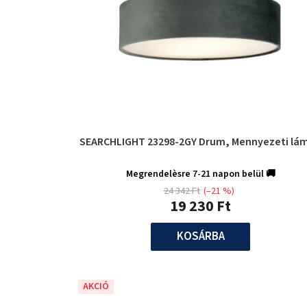
SEARCHLIGHT 23298-2GY Drum, Mennyezeti lá
Megrendelèsre 7-21 napon belül 🚚
24 342 Ft
(–21 %)
19 230 Ft
KOSÁRBA
AKCIÓ