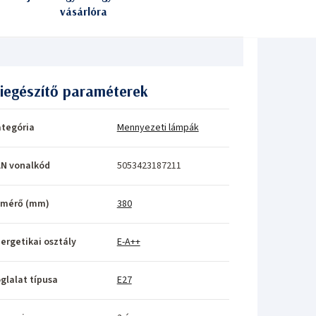
vásárlóra
iegészítő paraméterek
tegória
Mennyezeti lámpák
N vonalkód
5053423187211
tmérő (mm)
380
ergetikai osztály
E-A++
glalat típusa
E27