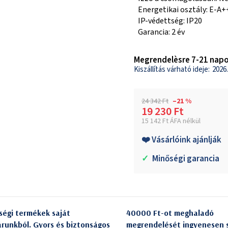
Energetikai osztály: E-A+
IP-védettség: IP20
Garancia: 2 év
Megrendelèsre 7-21 napo
2026.
24 342 Ft
–21 %
19 230 Ft
15 142 Ft ÁFA nélkül
Egységár:
❤️ Vásárlóink ajánlják
✓
Minőségi garancia
ségi termékek saját
40000 Ft-ot meghaladó
árunkból. Gyors és biztonságos
megrendelését ingyenesen s