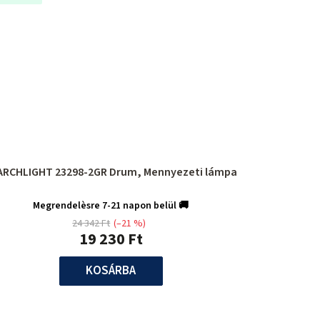
ARCHLIGHT 23298-2GR Drum, Mennyezeti lámpa
Megrendelèsre 7-21 napon belül 🚚
24 342 Ft
(–21 %)
19 230 Ft
KOSÁRBA