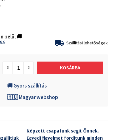
+
n belül 🚚
9.9
Szállítási lehetőségek
KOSÁRBA
🚚 Gyors szállítás
🇭🇺 Magyar webshop
Képzett csapatunk segít Önnek.
zállítjuk
Egyedi figyelmet fordítunk minden