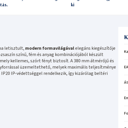
itás.
ki
K
 letisztult,
modern formavilágával
elegáns kiegészítője
Ka
ózsaszín színű, fém és anyag kombinációjából készült
amely kellemes, szórt fényt biztosít. A 380 mm átmérőjű és
yforrással üzemeltethető, melyek maximális teljesítménye
EA
P20 IP-védettséggel rendelkezik, így kizárólag beltéri
Á
En
Fo