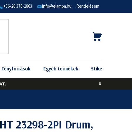
+36/20 378-2863
info@elampa.hu
Rendelésem
KOSÁR
Fényforrások
Egyéb termékek
Stílus szerint
AT.
HT 23298-2PI Drum,