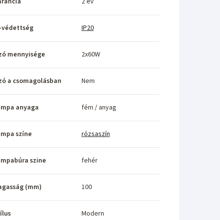
rancia
2 év
-védettség
IP20
zó mennyisége
2x60W
zó a csomagolásban
Nem
ámpa anyaga
fém / anyag
ámpa színe
rózsaszín
ámpabúra szine
fehér
agasság (mm)
100
ílus
Modern