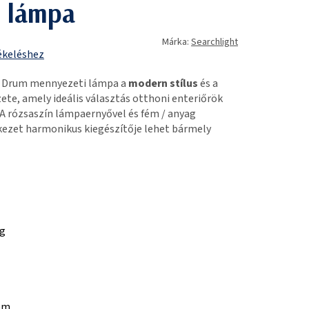
 lámpa
Márka:
Searchlight
ékeléshez
 Drum mennyezeti lámpa a
modern stílus
és a
zete, amely ideális választás otthoni enteriőrök
A rózsaszín lámpaernyővel és fém / anyag
kezet harmonikus kiegészítője lehet bármely
ag
em