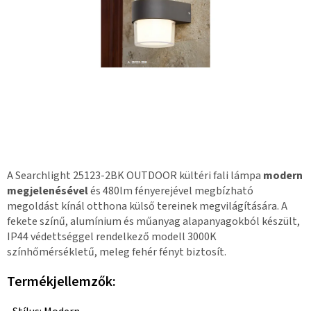
A Searchlight 25123-2BK OUTDOOR kültéri fali lámpa
modern
megjelenésével
és 480lm fényerejével megbízható
megoldást kínál otthona külső tereinek megvilágítására. A
fekete színű, alumínium és műanyag alapanyagokból készült,
IP44 védettséggel rendelkező modell 3000K
színhőmérsékletű, meleg fehér fényt biztosít.
Termékjellemzők: