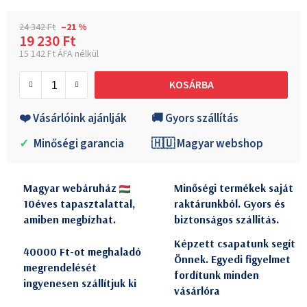
24 342 Ft
–21 %
19 230 Ft
15 142 Ft ÁFA nélkül
Egységár:
KOSÁRBA
❤️ Vásárlóink ajánlják
🚚 Gyors szállítás
✓
Minőségi garancia
🇭🇺 Magyar webshop
Magyar webáruház
Minőségi termékek saját
10éves tapasztalattal,
raktárunkból. Gyors és
amiben megbízhat.
biztonságos szállitás.
Képzett csapatunk segít
40000 Ft-ot meghaladó
Önnek. Egyedi figyelmet
megrendelését
fordítunk minden
ingyenesen szállítjuk ki
vásárlóra