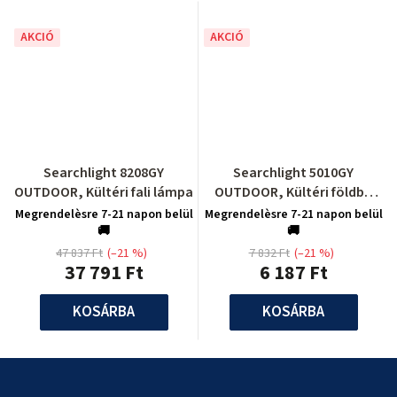
AKCIÓ
AKCIÓ
Searchlight 8208GY
Searchlight 5010GY
OUTDOOR, Kültéri fali lámpa
OUTDOOR, Kültéri földbe
szúrható lámpa
Megrendelèsre 7-21 napon belül
Megrendelèsre 7-21 napon belül
🚚
🚚
47 837 Ft
(–21 %)
7 832 Ft
(–21 %)
37 791 Ft
6 187 Ft
KOSÁRBA
KOSÁRBA
L