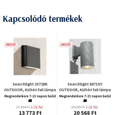
Kapcsolódó termékek
AKCIÓ
AKCIÓ
Searchlight 2572BK
Searchlight 6871GY
OUTDOOR, Kültéri fali lámpa
OUTDOOR, Kültéri fali lámpa
Megrendelèsre 7-21 napon belül
Megrendelèsre 7-21 napon belül
🚚
🚚
17 434 Ft
(–21 %)
26 035 Ft
(–21 %)
13 773 Ft
20 568 Ft