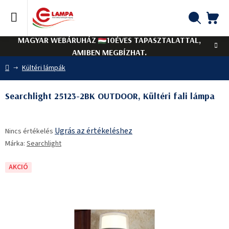
Ugrás
a
fő
KO
Keresés
tartalomhoz
MAGYAR WEBÁRUHÁZ
10ÉVES TAPASZTALATTAL,
AMIBEN MEGBÍZHAT.
Kezdőlap
Kültéri lámpák
Searchlight 25123-2BK OUTDOOR, Kültéri fali lámpa
A
Ugrás az értékeléshez
Nincs értékelés
termék
Márka:
Searchlight
átlagos
értékelése
5-
AKCIÓ
ből
0,0
csillag.