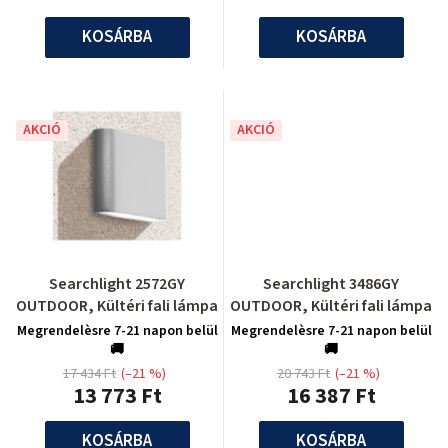
KOSÁRBA
KOSÁRBA
AKCIÓ
AKCIÓ
Searchlight 2572GY
Searchlight 3486GY
OUTDOOR, Kültéri fali lámpa
OUTDOOR, Kültéri fali lámpa
Megrendelèsre 7-21 napon belül
Megrendelèsre 7-21 napon belül
🚚
🚚
17 434 Ft
(–21 %)
20 743 Ft
(–21 %)
13 773 Ft
16 387 Ft
KOSÁRBA
KOSÁRBA