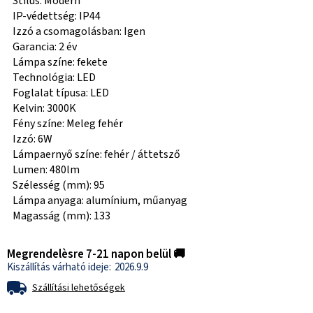
Stílus: Modern
IP-védettség: IP44
Izzó a csomagolásban: Igen
Garancia: 2 év
Lámpa színe: fekete
Technológia: LED
Foglalat típusa: LED
Kelvin: 3000K
Fény színe: Meleg fehér
Izzó: 6W
Lámpaernyő színe: fehér / áttetsző
Lumen: 480lm
Szélesség (mm): 95
Lámpa anyaga: alumínium, műanyag
Magasság (mm): 133
Megrendelèsre 7-21 napon belül 🚚
2026.9.9
Szállítási lehetőségek