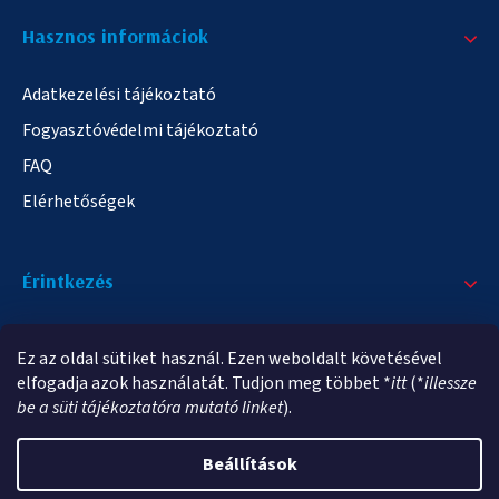
Hasznos informáciok
Adatkezelési tájékoztató
Fogyasztóvédelmi tájékoztató
FAQ
Elérhetőségek
Érintkezés
+36/20 378-2863
Ez az oldal sütiket használ. Ezen weboldalt követésével
info@elampa.hu
elfogadja azok használatát. Tudjon meg többet *
itt
(*
illessze
be a süti tájékoztatóra mutató linket
).
Beállítások
Copyright 2026
elampa.hu
. Minden jog fenntartva.