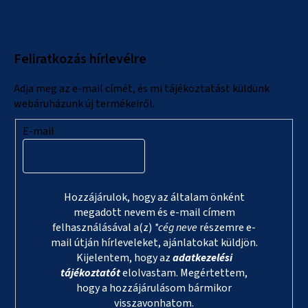
á
b
l
Feliratkozás hírlevélre
é
c
Adja meg az e-mail címét, és mi tájékoztatást küldünk
webáruházunk új termékeiről.
E-mail
Hozzájárulok, hogy az általam önként
megadott nevem és e-mail címem
felhasználásával a(z)
*cég neve
részemre e-
mail útján hírleveleket, ajánlatokat küldjön.
Kijelentem, hogy az
adatkezelési
tájékoztatót
elolvastam. Megértettem,
hogy a hozzájárulásom bármikor
visszavonhatom.