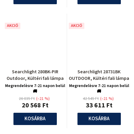
AKCIÓ
AKCIÓ
Searchlight 280BK-PIR
Searchlight 28731BK
Outdoor, Kültéri fali lámpa
OUTDOOR, Kültéri fali lámpa
Megrendelèsre 7-21 napon belül
Megrendelèsre 7-21 napon belül
🚚
🚚
26 035 Ft
(–21 %)
42 545 Ft
(–21 %)
20 568 Ft
33 611 Ft
KOSÁRBA
KOSÁRBA