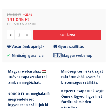
178 538 Ft
–21 %
141 045 Ft
111 059 Ft ÁFA nélkül
Egységár:
KOSÁRBA
❤️ Vásárlóink ajánlják
🚚 Gyors szállítás
✓
Minőségi garancia
🇭🇺 Magyar webshop
Magyar webáruház
Minőségi termékek saját
10éves tapasztalattal,
raktárunkból. Gyors és
amiben megbízhat.
biztonságos szállitás.
Képzett csapatunk segít
40000 Ft-ot meghaladó
Önnek. Egyedi figyelmet
megrendelését
fordítunk minden
ingyenesen szállítjuk ki
vásárlóra