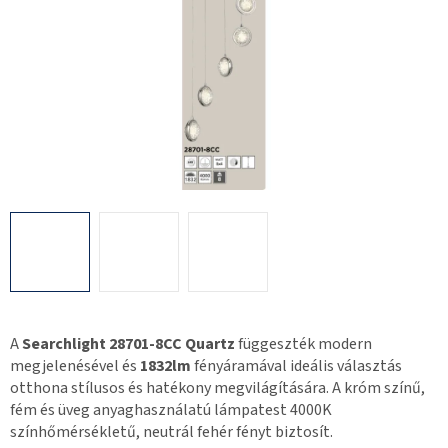
A
Searchlight 28701-8CC Quartz
függeszték modern
megjelenésével és
1832lm
fényáramával ideális választás
otthona stílusos és hatékony megvilágítására. A króm színű,
fém és üveg anyaghasználatú lámpatest 4000K
színhőmérsékletű, neutrál fehér fényt biztosít.