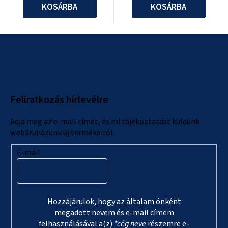
KOSÁRBA
KOSÁRBA
L
á
b
l
Feliratkozás hírlevélre
é
c
Adja meg az e-mail címét, és mi tájékoztatást küldünk
webáruházunk új termékeiről.
E-mail
Hozzájárulok, hogy az általam önként
megadott nevem és e-mail címem
felhasználásával a(z)
*cég neve
részemre e-