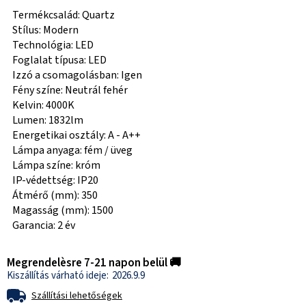
Termékcsalád: Quartz
Stílus: Modern
Technológia: LED
Foglalat típusa: LED
Izzó a csomagolásban: Igen
Fény színe: Neutrál fehér
Kelvin: 4000K
Lumen: 1832lm
Energetikai osztály: A - A++
Lámpa anyaga: fém / üveg
Lámpa színe: króm
IP-védettség: IP20
Átmérő (mm): 350
Magasság (mm): 1500
Garancia: 2 év
Megrendelèsre 7-21 napon belül 🚚
2026.9.9
Szállítási lehetőségek