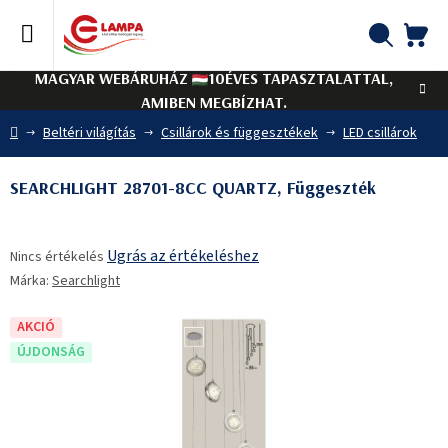
Ugrás
a
fő
KO
Keresés
tartalomhoz
MAGYAR WEBÁRUHÁZ
10ÉVES TAPASZTALATTAL,
AMIBEN MEGBÍZHAT.
Kezdőlap
Beltéri világítás
Csillárok és függesztékek
LED csillárok
SEARCHLIGHT 28701-8CC QUARTZ, Függeszték
A
Ugrás az értékeléshez
Nincs értékelés
termék
Márka:
Searchlight
átlagos
értékelése
5-
AKCIÓ
ből
ÚJDONSÁG
0,0
csillag.