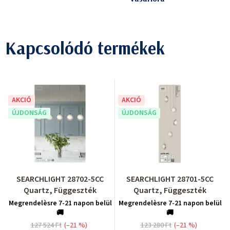
Kapcsolódó termékek
AKCIÓ
AKCIÓ
ÚJDONSÁG
ÚJDONSÁG
SEARCHLIGHT 28702-5CC
SEARCHLIGHT 28701-5CC
Quartz, Függeszték
Quartz, Függeszték
Megrendelèsre 7-21 napon belül
Megrendelèsre 7-21 napon belül
🚚
🚚
127 524 Ft
(–21 %)
123 280 Ft
(–21 %)