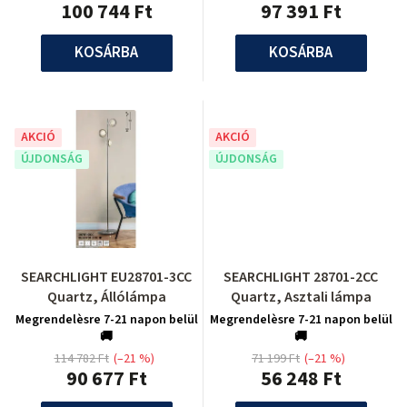
100 744 Ft
97 391 Ft
KOSÁRBA
KOSÁRBA
AKCIÓ
AKCIÓ
ÚJDONSÁG
ÚJDONSÁG
SEARCHLIGHT EU28701-3CC
SEARCHLIGHT 28701-2CC
Quartz, Állólámpa
Quartz, Asztali lámpa
Megrendelèsre 7-21 napon belül
Megrendelèsre 7-21 napon belül
🚚
🚚
114 782 Ft
(–21 %)
71 199 Ft
(–21 %)
90 677 Ft
56 248 Ft