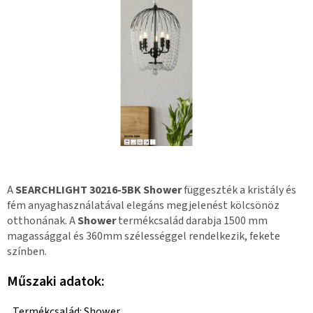
A
SEARCHLIGHT 30216-5BK Shower
függeszték a kristály és
fém anyaghasználatával elegáns megjelenést kölcsönöz
otthonának. A
Shower
termékcsalád darabja 1500 mm
magassággal és 360mm szélességgel rendelkezik, fekete
színben.
Műszaki adatok:
Termékcsalád: Shower