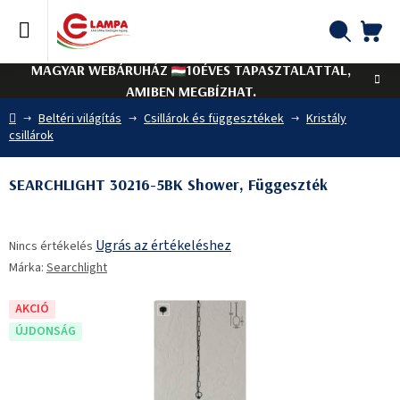
Ugrás
a
fő
KO
Keresés
tartalomhoz
MAGYAR WEBÁRUHÁZ
10ÉVES TAPASZTALATTAL,
AMIBEN MEGBÍZHAT.
Kezdőlap
Beltéri világítás
Csillárok és függesztékek
Kristály
csillárok
SEARCHLIGHT 30216-5BK Shower, Függeszték
A
Ugrás az értékeléshez
Nincs értékelés
termék
Márka:
Searchlight
átlagos
értékelése
5-
AKCIÓ
ből
ÚJDONSÁG
0,0
csillag.