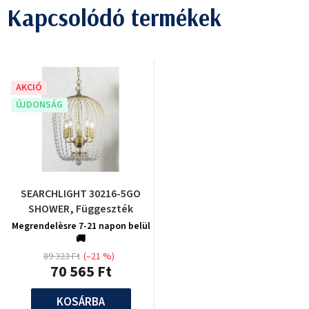
Kapcsolódó termékek
AKCIÓ
ÚJDONSÁG
SEARCHLIGHT 30216-5GO
SHOWER, Függeszték
Megrendelèsre 7-21 napon belül
🚚
89 323 Ft
(–21 %)
70 565 Ft
KOSÁRBA