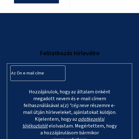
L
á
b
l
Feliratkozás hírlevélre
é
c
Hozzájárulok, hogy az általam önként
megadott nevem és e-mail címem
felhasználásával a(z)
*cég neve
részemre e-
mail útján hírleveleket, ajánlatokat küldjön.
Kijelentem, hogy az
adatkezelési
tájékoztatót
elolvastam. Megértettem, hogy
a hozzájárulásom bármikor