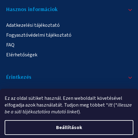
Hasznos informáciok
Adatkezelési tájékoztató
Fogyasztóvédelmi tájékoztató
FAQ
Elérhetőségek
Érintkezés
+36/20 378-2863
Ez az oldal sütiket használ. Ezen weboldalt követésével
info@elampa.hu
elfogadja azok használatát. Tudjon meg többet *
itt
(*
illessze
be a süti tájékoztatóra mutató linket
).
Beállítások
Copyright 2026
elampa.hu
. Minden jog fenntartva.