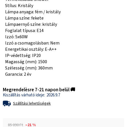
Stílus: Kristály
Lámpa anyaga: fém / kristály
Lámpa színe: fekete
Lámpaernyő színe: kristály
Foglalat típusa: E14
Izzó: 5x60W
Izzó a csomagolásban: Nem
Energetikai osztály: E-A++
IP-védettség: IP20
Magasság (mm): 1500
Szélesség (mm): 360mm
Garancia: 2 év
Megrendelèsre 7-21 napon belül 🚚
2026.9.7
Szállítási lehetőségek
85 090 Ft
–21 %