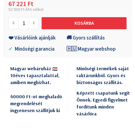
67 221 Ft
52 930 Ft ÁFA nélkül
Egységár:
KOSÁRBA
❤️ Vásárlóink ajánlják
🚚 Gyors szállítás
✓
Minőségi garancia
🇭🇺 Magyar webshop
Magyar webáruház
Minőségi termékek saját
10éves tapasztalattal,
raktárunkból. Gyors és
amiben megbízhat.
biztonságos szállitás.
Képzett csapatunk segít
40000 Ft-ot meghaladó
Önnek. Egyedi figyelmet
megrendelését
fordítunk minden
ingyenesen szállítjuk ki
vásárlóra