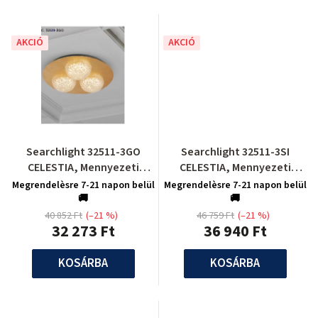
AKCIÓ
AKCIÓ
Searchlight 32511-3GO
Searchlight 32511-3SI
CELESTIA, Mennyezeti
CELESTIA, Mennyezeti
lámpa
lámpa
Megrendelèsre 7-21 napon belül
Megrendelèsre 7-21 napon belül
🚚
🚚
40 852 Ft
(–21 %)
46 759 Ft
(–21 %)
32 273 Ft
36 940 Ft
KOSÁRBA
KOSÁRBA