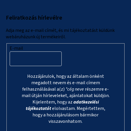
b
l
Feliratkozás hírlevélre
é
c
Adja meg az e-mail címét, és mi tájékoztatást küldünk
webáruházunk új termékeiről.
E-mail
Hozzájárulok, hogy az általam önként
megadott nevem és e-mail címem
felhasználásával a(z)
*cég neve
részemre e-
mail útján hírleveleket, ajánlatokat küldjön.
Kijelentem, hogy az
adatkezelési
tájékoztatót
elolvastam. Megértettem,
hogy a hozzájárulásom bármikor
visszavonhatom.