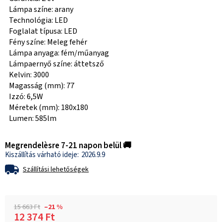
Lámpa színe: arany
Technológia: LED
Foglalat típusa: LED
Fény színe: Meleg fehér
Lámpa anyaga: fém/műanyag
Lámpaernyő színe: áttetsző
Kelvin: 3000
Magasság (mm): 77
Izzó: 6,5W
Méretek (mm): 180x180
Lumen: 585lm
Megrendelèsre 7-21 napon belül 🚚
2026.9.9
Szállítási lehetőségek
15 663 Ft
–21 %
12 374 Ft