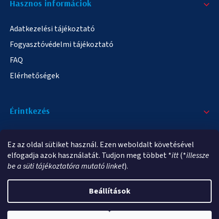
Hasznos informáciok
Adatkezelési tájékoztató
Fogyasztóvédelmi tájékoztató
FAQ
Elérhetőségek
Érintkezés
+36/20 378-2863
Ez az oldal sütiket használ. Ezen weboldalt követésével
info@elampa.hu
elfogadja azok használatát. Tudjon meg többet *
itt
(*
illessze
be a süti tájékoztatóra mutató linket
).
Beállítások
Copyright 2026
elampa.hu
. Minden jog fenntartva.