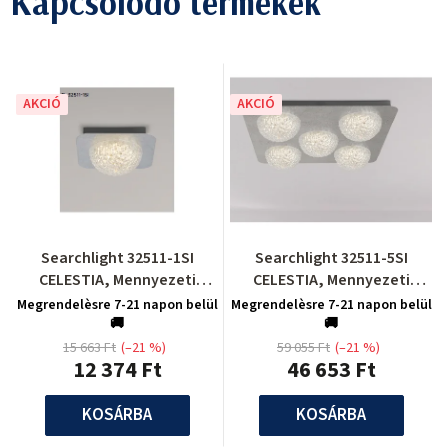
Kapcsolódó termékek
AKCIÓ
AKCIÓ
Searchlight 32511-1SI
Searchlight 32511-5SI
CELESTIA, Mennyezeti
CELESTIA, Mennyezeti
lámpa
lámpa
Megrendelèsre 7-21 napon belül
Megrendelèsre 7-21 napon belül
🚚
🚚
15 663 Ft
(–21 %)
59 055 Ft
(–21 %)
12 374 Ft
46 653 Ft
KOSÁRBA
KOSÁRBA