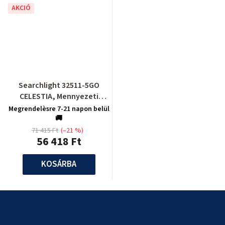
AKCIÓ
Searchlight 32511-5GO
CELESTIA, Mennyezeti
lámpa
Megrendelèsre 7-21 napon belül
🚚
71 415 Ft
(–21 %)
56 418 Ft
KOSÁRBA
L
á