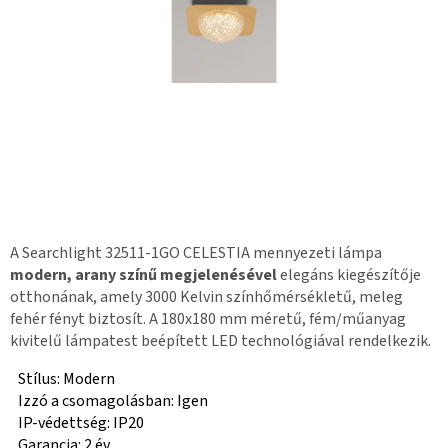
A Searchlight 32511-1GO CELESTIA mennyezeti lámpa
modern, arany színű megjelenésével
elegáns kiegészítője
otthonának, amely 3000 Kelvin színhőmérsékletű, meleg
fehér fényt biztosít. A 180x180 mm méretű, fém/műanyag
kivitelű lámpatest beépített LED technológiával rendelkezik.
Stílus: Modern
Izzó a csomagolásban: Igen
IP-védettség: IP20
Garancia: 2 év