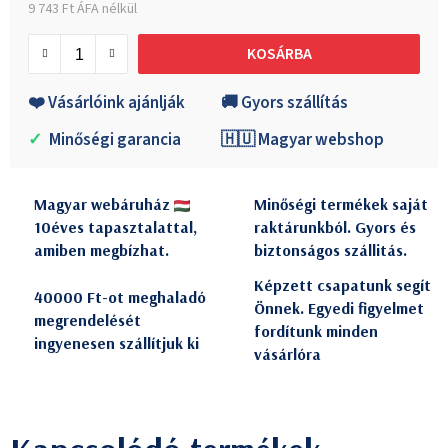
9 743 Ft ÁFA nélkül
Egységár:
KOSÁRBA
❤️ Vásárlóink ajánlják
🚚 Gyors szállítás
✓
Minőségi garancia
🇭🇺 Magyar webshop
Magyar webáruház
Minőségi termékek saját
10éves tapasztalattal,
raktárunkból. Gyors és
amiben megbízhat.
biztonságos szállitás.
Képzett csapatunk segít
40000 Ft-ot meghaladó
Önnek. Egyedi figyelmet
megrendelését
fordítunk minden
ingyenesen szállítjuk ki
vásárlóra