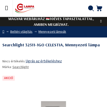
Ugrás
a
fő
KO
Keresés
tartalomhoz
MAGYAR WEBÁRUHÁZ
10ÉVES TAPASZTALATTAL,
AMIBEN MEGBÍZHAT.
Kezdőlap
Beltéri világítás
Mennyezeti lámpák
Searchlight 32511-1GO CELESTIA, Mennyezeti lámpa
A
Ugrás az értékeléshez
Nincs értékelés
termék
Márka:
Searchlight
átlagos
értékelése
5-
AKCIÓ
ből
0,0
csillag.