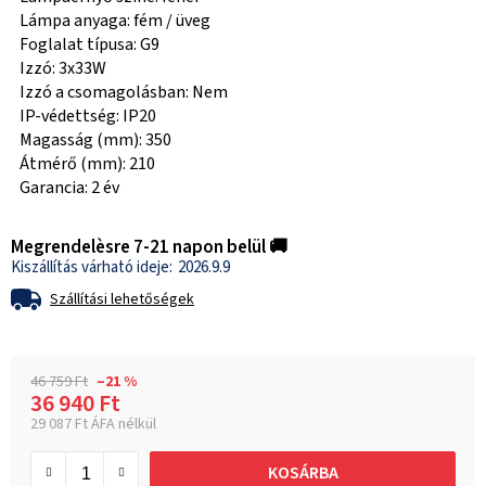
Lámpa anyaga: fém / üveg
Foglalat típusa: G9
Izzó: 3x33W
Izzó a csomagolásban: Nem
IP-védettség: IP20
Magasság (mm): 350
Átmérő (mm): 210
Garancia: 2 év
Megrendelèsre 7-21 napon belül 🚚
2026.9.9
Szállítási lehetőségek
46 759 Ft
–21 %
36 940 Ft
29 087 Ft ÁFA nélkül
Egységár:
KOSÁRBA