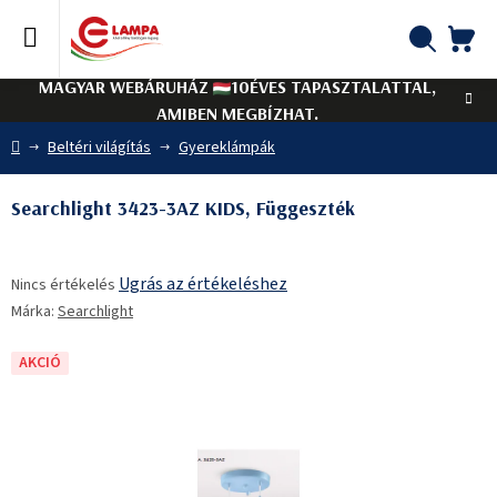
Ugrás
a
fő
KO
Keresés
tartalomhoz
MAGYAR WEBÁRUHÁZ
10ÉVES TAPASZTALATTAL,
AMIBEN MEGBÍZHAT.
Kezdőlap
Beltéri világítás
Gyereklámpák
Searchlight 3423-3AZ KIDS, Függeszték
A
Ugrás az értékeléshez
Nincs értékelés
termék
Márka:
Searchlight
átlagos
értékelése
5-
AKCIÓ
ből
0,0
csillag.