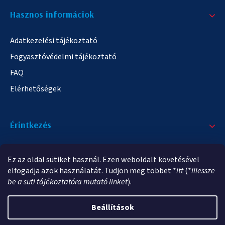
Hasznos informáciok
Adatkezelési tájékoztató
Fogyasztóvédelmi tájékoztató
FAQ
Elérhetőségek
Érintkezés
+36/20 378-2863
Ez az oldal sütiket használ. Ezen weboldalt követésével
info@elampa.hu
elfogadja azok használatát. Tudjon meg többet *
itt
(*
illessze
be a süti tájékoztatóra mutató linket
).
Beállítások
Copyright 2026
elampa.hu
. Minden jog fenntartva.