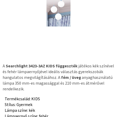
A
Searchlight 3423-3AZ KIDS függeszték
játékos kék színével
és fehér lámpaernyőjével ideális választás gyerekszobák
hangulatos megvilágításához. A
fém / üveg
anyaghasználatú
lámpa 350 mm-es magassággal és 210 mm-es átmérővel
rendelkezik.
Termékcsalád: KIDS
Stílus: Gyermek
Lámpa színe: kék
Lámpaernyő színe: fehér