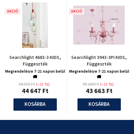
AKCIÓ
AKCIÓ
Searchlight 4683-3 KIDS,
Searchlight 3943-3PI KIDS,
Függeszték
Függeszték
Megrendelèsre 7-21 napon belül
Megrendelèsre 7-21 napon belül
🚚
🚚
56 515 Ft
(–21 %)
55 269 Ft
(–21 %)
44 647 Ft
43 663 Ft
KOSÁRBA
KOSÁRBA
L
á