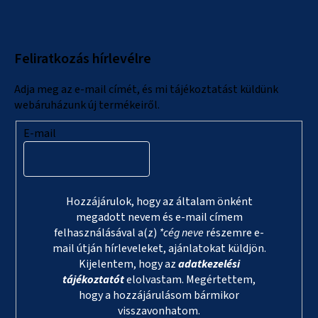
b
l
Feliratkozás hírlevélre
é
c
Adja meg az e-mail címét, és mi tájékoztatást küldünk
webáruházunk új termékeiről.
E-mail
Hozzájárulok, hogy az általam önként
megadott nevem és e-mail címem
felhasználásával a(z)
*cég neve
részemre e-
mail útján hírleveleket, ajánlatokat küldjön.
Kijelentem, hogy az
adatkezelési
tájékoztatót
elolvastam. Megértettem,
hogy a hozzájárulásom bármikor
visszavonhatom.