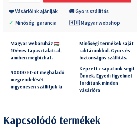
❤️ Vásárlóink ajánlják
🚚 Gyors szállítás
✓
Minőségi garancia
🇭🇺 Magyar webshop
Magyar webáruház
Minőségi termékek saját
10éves tapasztalattal,
raktárunkból. Gyors és
amiben megbízhat.
biztonságos szállitás.
Képzett csapatunk segít
40000 Ft-ot meghaladó
Önnek. Egyedi figyelmet
megrendelését
fordítunk minden
ingyenesen szállítjuk ki
vásárlóra
Kapcsolódó termékek