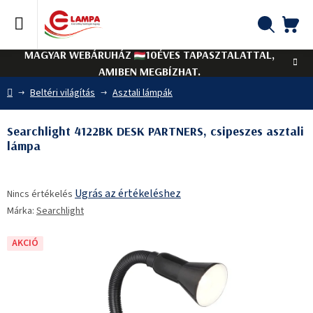
Ugrás
a
fő
KO
Keresés
tartalomhoz
MAGYAR WEBÁRUHÁZ
10ÉVES TAPASZTALATTAL,
AMIBEN MEGBÍZHAT.
Kezdőlap
Beltéri világítás
Asztali lámpák
Searchlight 4122BK DESK PARTNERS, csipeszes asztali
lámpa
A
Ugrás az értékeléshez
Nincs értékelés
termék
Márka:
Searchlight
átlagos
értékelése
5-
AKCIÓ
ből
0,0
csillag.