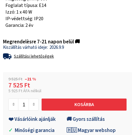
Foglalat típusa: E14
Izzó: 1 x 40 W
IP-védettség: IP20
Garancia: 2 év
Megrendelèsre 7-21 napon belül 🚚
2026.9.9
Szállítási lehetőségek
9 525 Ft
–21 %
7 525 Ft
5 925 Ft ÁFA nélkül
Egységár:
KOSÁRBA
❤️ Vásárlóink ajánlják
🚚 Gyors szállítás
✓
Minőségi garancia
🇭🇺 Magyar webshop