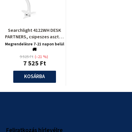
Searchlight 4122WH DESK
PARTNERS, csipeszes asztali
lámpa
Megrendelèsre 7-21 napon belül
🚚
9 525 Ft
(–21 %)
7 525 Ft
KOSÁRBA
L
á
b
l
Feliratkozás hírlevélre