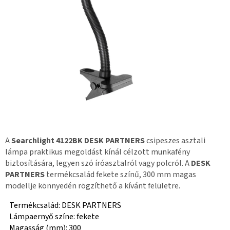
A
Searchlight 4122BK DESK PARTNERS
csipeszes asztali
lámpa praktikus megoldást kínál célzott munkafény
biztosítására, legyen szó íróasztalról vagy polcról. A
DESK
PARTNERS
termékcsalád fekete színű, 300 mm magas
modellje könnyedén rögzíthető a kívánt felületre.
Termékcsalád: DESK PARTNERS
Lámpaernyő színe: fekete
Magasság (mm): 300