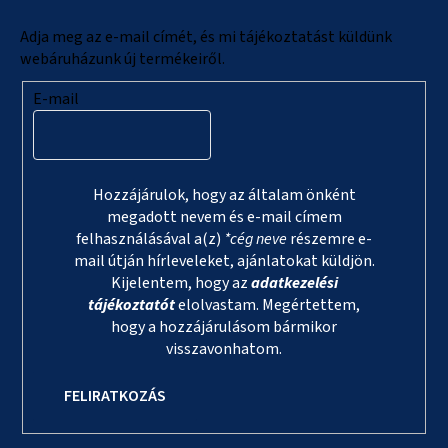
é
c
Adja meg az e-mail címét, és mi tájékoztatást küldünk
webáruházunk új termékeiről.
E-mail
Hozzájárulok, hogy az általam önként
megadott nevem és e-mail címem
felhasználásával a(z)
*cég neve
részemre e-
mail útján hírleveleket, ajánlatokat küldjön.
Kijelentem, hogy az
adatkezelési
tájékoztatót
elolvastam. Megértettem,
hogy a hozzájárulásom bármikor
visszavonhatom.
FELIRATKOZÁS