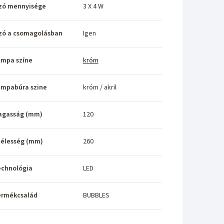
zó mennyisége
3 X 4 W
zó a csomagolásban
Igen
ámpa színe
króm
ámpabúra szine
króm / akril
agasság (mm)
120
élesség (mm)
260
echnológia
LED
ermékcsalád
BUBBLES