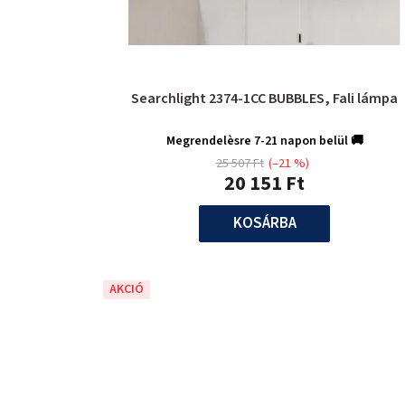
Searchlight 2374-1CC BUBBLES, Fali lámpa
Megrendelèsre 7-21 napon belül 🚚
25 507 Ft
(–21 %)
20 151 Ft
KOSÁRBA
AKCIÓ