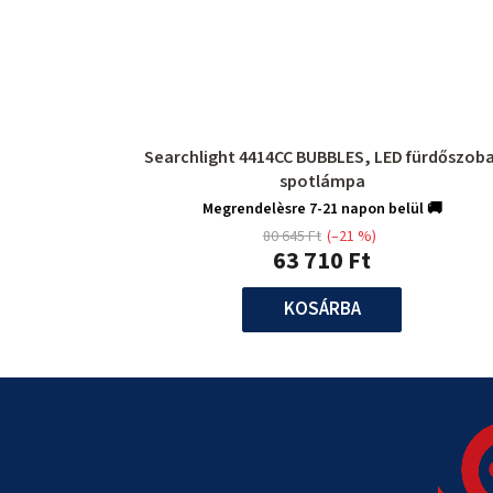
Searchlight 4414CC BUBBLES, LED fürdőszobai
spotlámpa
Megrendelèsre 7-21 napon belül 🚚
80 645 Ft
(–21 %)
63 710 Ft
KOSÁRBA
L
á
b