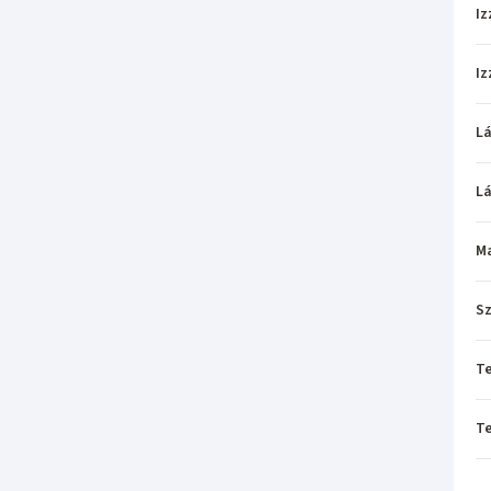
Iz
Iz
L
L
M
Sz
T
T