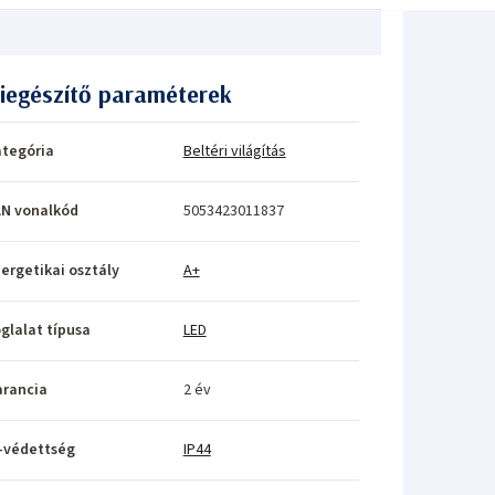
iegészítő paraméterek
tegória
Beltéri világítás
N vonalkód
5053423011837
ergetikai osztály
A+
glalat típusa
LED
rancia
2 év
-védettség
IP44