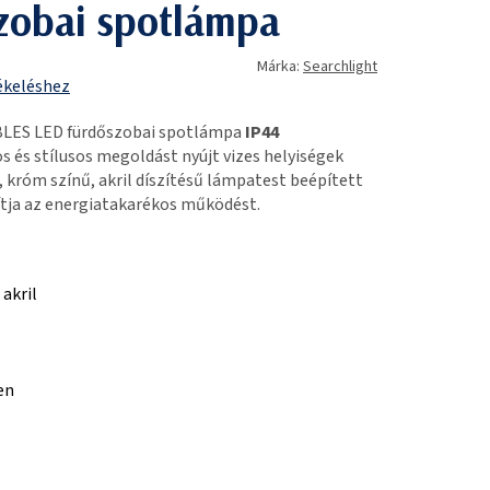
zobai spotlámpa
Márka:
Searchlight
ékeléshez
BLES LED fürdőszobai spotlámpa
IP44
 és stílusos megoldást nyújt vizes helyiségek
 króm színű, akril díszítésű lámpatest beépített
ítja az energiatakarékos működést.
akril
en