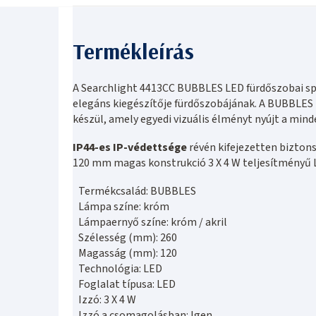
A Searchlight 4413CC BUBBLES LED fürdőszobai s
elegáns kiegészítője fürdőszobájának. A BUBBLES
készül, amely egyedi vizuális élményt nyújt a mi
IP44-es IP-védettsége
révén kifejezetten bizton
120 mm magas konstrukció 3 X 4 W teljesítményű 
Termékcsalád: BUBBLES
Lámpa színe: króm
Lámpaernyő színe: króm / akril
Szélesség (mm): 260
Magasság (mm): 120
Technológia: LED
Foglalat típusa: LED
Izzó: 3 X 4 W
Izzó a csomagolásban: Igen