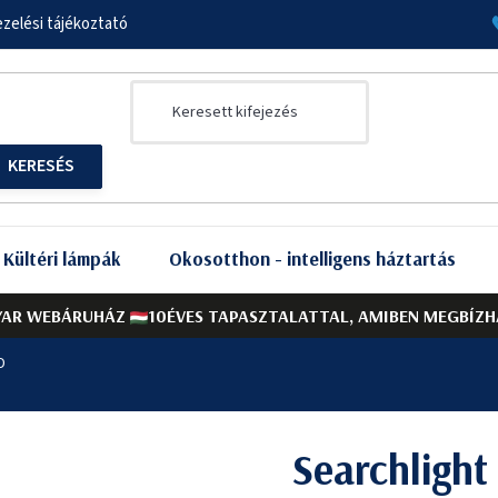
zelési tájékoztató
Kültéri lámpák
Okosotthon - intelligens háztartás
AR WEBÁRUHÁZ
10ÉVES TAPASZTALATTAL, AMIBEN MEGBÍZH
D
Searchligh