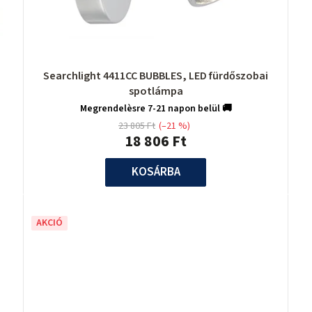
Searchlight 4411CC BUBBLES, LED fürdőszobai
spotlámpa
Megrendelèsre 7-21 napon belül 🚚
23 805 Ft
(–21 %)
18 806 Ft
KOSÁRBA
AKCIÓ