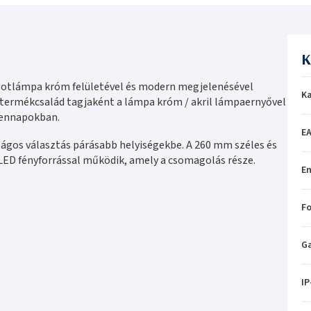
K
potlámpa króm felületével és modern megjelenésével
Ka
 termékcsalád tagjaként a lámpa króm / akril lámpaernyővel
ndennapokban.
EA
ságos választás párásabb helyiségekbe. A 260 mm széles és
LED fényforrással működik, amely a csomagolás része.
En
Fo
Ga
IP