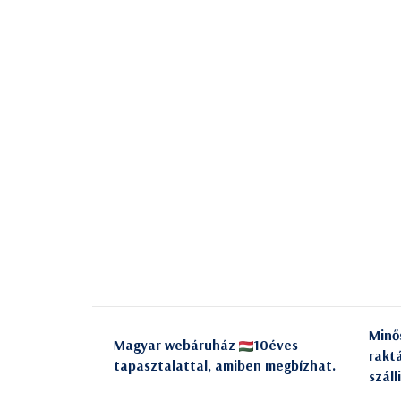
Minő
Magyar webáruház
10éves
rakt
tapasztalattal, amiben megbízhat.
száll