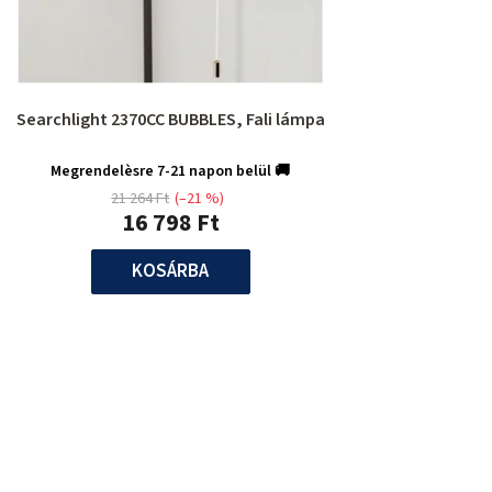
Searchlight 2370CC BUBBLES, Fali lámpa
Megrendelèsre 7-21 napon belül 🚚
21 264 Ft
(–21 %)
16 798 Ft
KOSÁRBA