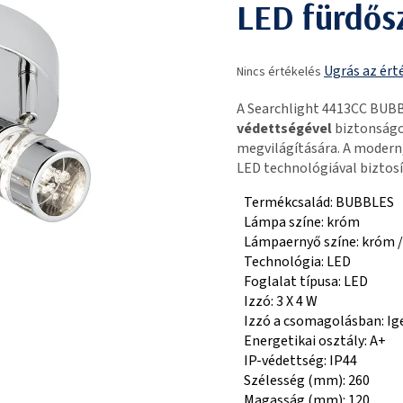
LED fürdős
A
Ugrás az ért
Nincs értékelés
termék
átlagos
A Searchlight 4413CC BUB
értékelése
védettségével
biztonságos
5-
megvilágítására. A modern,
ből
LED technológiával biztos
0,0
csillag.
Termékcsalád: BUBBLES
Lámpa színe: króm
Lámpaernyő színe: króm / 
Technológia: LED
Foglalat típusa: LED
Izzó: 3 X 4 W
Izzó a csomagolásban: Ig
Energetikai osztály: A+
IP-védettség: IP44
Szélesség (mm): 260
Magasság (mm): 120