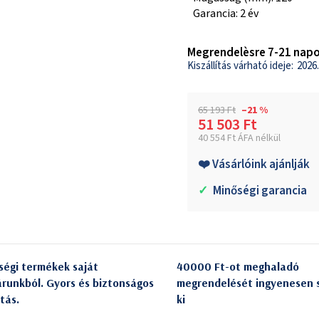
Garancia: 2 év
Megrendelèsre 7-21 napo
2026.
65 193 Ft
–21 %
51 503 Ft
40 554 Ft ÁFA nélkül
Egységár:
❤️ Vásárlóink ajánlják
✓
Minőségi garancia
ségi termékek saját
40000 Ft-ot meghaladó
árunkból. Gyors és biztonságos
megrendelését ingyenesen s
itás.
ki