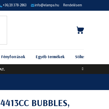
+36/20 378-2863
info@elampa.hu
Rendelésem
KOSÁR
Fényforrások
Egyéb termékek
Stílus szerint
AT.
t 4413CC BUBBLES,