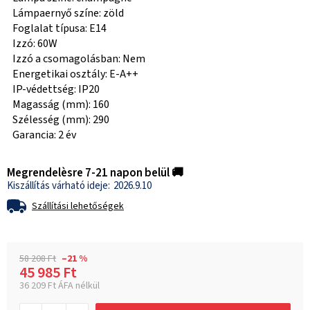
Lámpaernyő színe: zöld
Foglalat típusa: E14
Izzó: 60W
Izzó a csomagolásban: Nem
Energetikai osztály: E-A++
IP-védettség: IP20
Magasság (mm): 160
Szélesség (mm): 290
Garancia: 2 év
Megrendelèsre 7-21 napon belül 🚚
2026.9.10
Szállítási lehetőségek
58 208 Ft
–21 %
45 985 Ft
36 209 Ft ÁFA nélkül
Egységár: