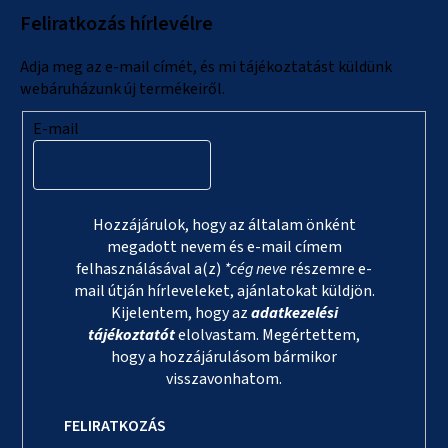
l
Feliratkozás hírlevélre
é
c
Adja meg az e-mail címét, és mi tájékoztatást küldünk
webáruházunk új termékeiről.
E-mail
Hozzájárulok, hogy az általam önként
megadott nevem és e-mail címem
felhasználásával a(z)
*cég neve
részemre e-
mail útján hírleveleket, ajánlatokat küldjön.
Kijelentem, hogy az
adatkezelési
tájékoztatót
elolvastam. Megértettem,
hogy a hozzájárulásom bármikor
visszavonhatom.
FELIRATKOZÁS