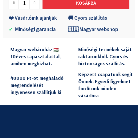
KOSÁRBA
❤️ Vásárlóink ajánlják
🚚 Gyors szállítás
✓
Minőségi garancia
🇭🇺 Magyar webshop
Magyar webáruház
Minőségi termékek saját
10éves tapasztalattal,
raktárunkból. Gyors és
amiben megbízhat.
biztonságos szállitás.
Képzett csapatunk segít
40000 Ft-ot meghaladó
Önnek. Egyedi figyelmet
megrendelését
fordítunk minden
ingyenesen szállítjuk ki
vásárlóra
L
á
b