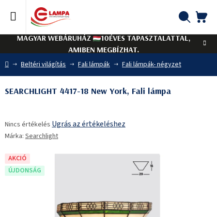
Ugrás
a
fő
KO
Keresés
tartalomhoz
MAGYAR WEBÁRUHÁZ
10ÉVES TAPASZTALATTAL,
AMIBEN MEGBÍZHAT.
Kezdőlap
Beltéri világítás
Fali lámpák
Fali lámpák- négyzet
SEARCHLIGHT 4417-18 New York, Fali lámpa
A
Ugrás az értékeléshez
Nincs értékelés
termék
Márka:
Searchlight
átlagos
értékelése
5-
AKCIÓ
ből
ÚJDONSÁG
0,0
csillag.