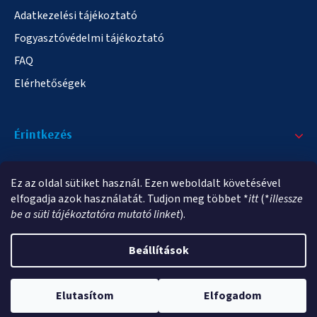
Adatkezelési tájékoztató
Fogyasztóvédelmi tájékoztató
FAQ
Elérhetőségek
Érintkezés
+36/20 378-2863
Ez az oldal sütiket használ. Ezen weboldalt követésével
info@elampa.hu
elfogadja azok használatát. Tudjon meg többet *
itt
(*
illessze
be a süti tájékoztatóra mutató linket
).
Beállítások
Copyright 2026
elampa.hu
. Minden jog fenntartva.
Elutasítom
Elfogadom
Shoptet Premium készítette