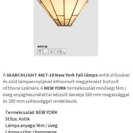
A
SEARCHLIGHT 4417-18 New York fali lámpa
antik stílusával
és zöld lámpaernyőjével kifinomult megjelenést biztosít
otthona számára. A
NEW YORK
termékcsalád minőségi fém /
üveg anyaghasználattal készült darabja 160 mm magassággal
és 290 mm szélességgel rendelkezik.
Termékcsalád: NEW YORK
Stílus: Antik
Lámpa anyaga: fém / üveg
Lámpa színe: champagne