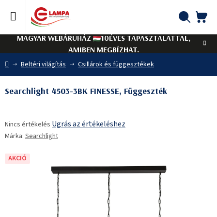
Ugrás
a
fő
KO
Keresés
tartalomhoz
MAGYAR WEBÁRUHÁZ
10ÉVES TAPASZTALATTAL,
AMIBEN MEGBÍZHAT.
Kezdőlap
Beltéri világítás
Csillárok és függesztékek
Searchlight 4503-3BK FINESSE, Függeszték
A
Ugrás az értékeléshez
Nincs értékelés
termék
Márka:
Searchlight
átlagos
értékelése
5-
AKCIÓ
ből
0,0
csillag.