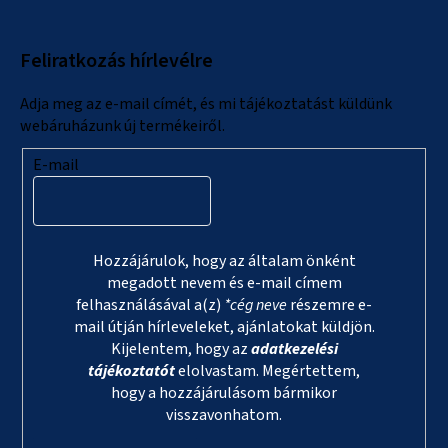
b
l
Feliratkozás hírlevélre
é
c
Adja meg az e-mail címét, és mi tájékoztatást küldünk
webáruházunk új termékeiről.
E-mail
Hozzájárulok, hogy az általam önként
megadott nevem és e-mail címem
felhasználásával a(z)
*cég neve
részemre e-
mail útján hírleveleket, ajánlatokat küldjön.
Kijelentem, hogy az
adatkezelési
tájékoztatót
elolvastam. Megértettem,
hogy a hozzájárulásom bármikor
visszavonhatom.