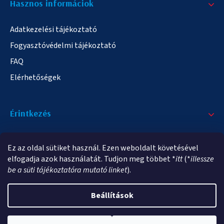
Hasznos informáciok
Adatkezelési tájékoztató
Fogyasztóvédelmi tájékoztató
FAQ
Elérhetőségek
Érintkezés
+36/20 378-2863
Ez az oldal sütiket használ. Ezen weboldalt követésével
info@elampa.hu
elfogadja azok használatát. Tudjon meg többet *
itt
(*
illessze
be a süti tájékoztatóra mutató linket
).
Beállítások
Copyright 2026
elampa.hu
. Minden jog fenntartva.