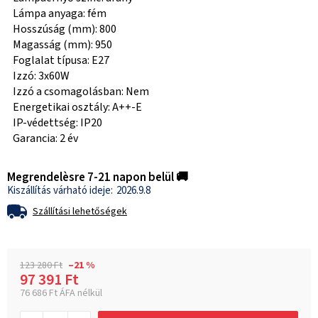
Lámpa anyaga: fém
Hosszúság (mm): 800
Magasság (mm): 950
Foglalat típusa: E27
Izzó: 3x60W
Izzó a csomagolásban: Nem
Energetikai osztály: A++-E
IP-védettség: IP20
Garancia: 2 év
Megrendelèsre 7-21 napon belül 🚚
2026.9.8
Szállítási lehetőségek
123 280 Ft
–21 %
97 391 Ft
76 686 Ft ÁFA nélkül
Egységár: