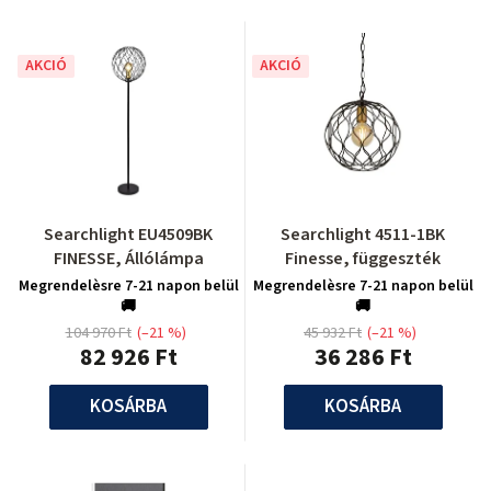
AKCIÓ
AKCIÓ
Searchlight EU4509BK
Searchlight 4511-1BK
FINESSE, Állólámpa
Finesse, függeszték
Megrendelèsre 7-21 napon belül
Megrendelèsre 7-21 napon belül
🚚
🚚
104 970 Ft
(–21 %)
45 932 Ft
(–21 %)
82 926 Ft
36 286 Ft
KOSÁRBA
KOSÁRBA