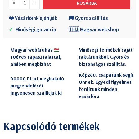
KOSÁRBA
❤️ Vásárlóink ajánlják
🚚 Gyors szállítás
✓
Minőségi garancia
🇭🇺 Magyar webshop
Magyar webáruház
Minőségi termékek saját
10éves tapasztalattal,
raktárunkból. Gyors és
amiben megbízhat.
biztonságos szállitás.
Képzett csapatunk segít
40000 Ft-ot meghaladó
Önnek. Egyedi figyelmet
megrendelését
fordítunk minden
ingyenesen szállítjuk ki
vásárlóra
Kapcsolódó termékek