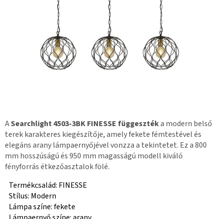
A
Searchlight 4503-3BK FINESSE függeszték
a modern belső
terek karakteres kiegészítője, amely fekete fémtestével és
elegáns arany lámpaernyőjével vonzza a tekintetet. Ez a 800
mm hosszúságú és 950 mm magasságú modell kiváló
fényforrás étkezőasztalok fölé.
Termékcsalád: FINESSE
Stílus: Modern
Lámpa színe: fekete
Lámpaernyő színe: arany