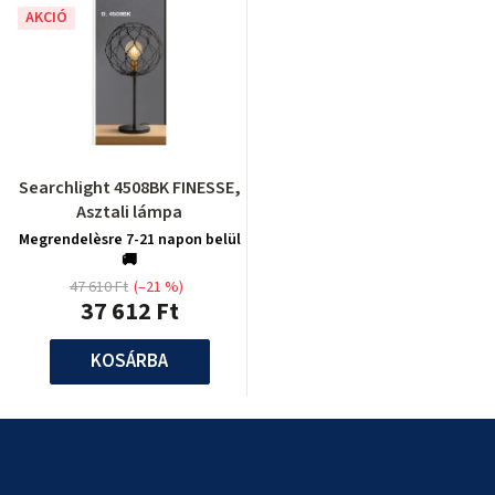
AKCIÓ
Searchlight 4508BK FINESSE,
Asztali lámpa
Megrendelèsre 7-21 napon belül
🚚
47 610 Ft
(–21 %)
37 612 Ft
KOSÁRBA
L
á