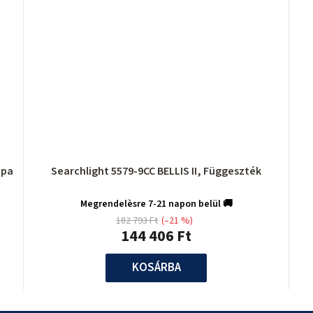
mpa
Searchlight 5579-9CC BELLIS II, Függeszték
Megrendelèsre 7-21 napon belül 🚚
182 793 Ft
(–21 %)
144 406 Ft
KOSÁRBA