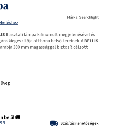
pa
Márka:
Searchlight
ékeléshez
IS II
asztali lámpa kifinomult megjelenésével és
egáns kiegészítője otthona belső tereinek. A
BELLIS
arabja 380 mm magassággal biztosít célzott
 üveg
n belül 🚚
9.9
Szállítási lehetőségek