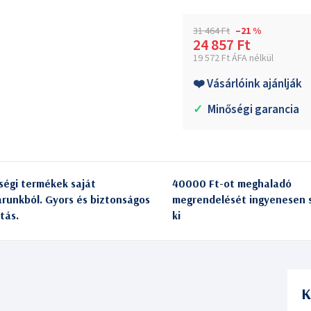
31 464 Ft
–21 %
24 857 Ft
19 572 Ft ÁFA nélkül
Egységár:
❤️ Vásárlóink ajánlják
✓
Minőségi garancia
ségi termékek saját
40000 Ft-ot meghaladó
árunkból. Gyors és biztonságos
megrendelését ingyenesen s
itás.
ki
K