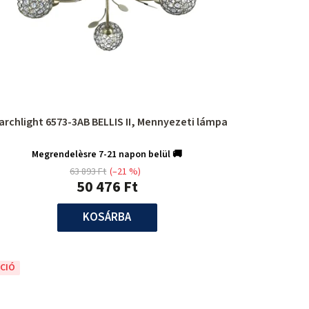
archlight 6573-3AB BELLIS II, Mennyezeti lámpa
Megrendelèsre 7-21 napon belül 🚚
63 893 Ft
(–21 %)
50 476 Ft
KOSÁRBA
CIÓ