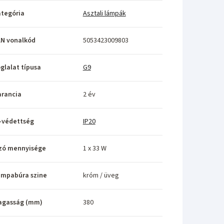
tegória
Asztali lámpák
N vonalkód
5053423009803
glalat típusa
G9
rancia
2 év
-védettség
IP20
zó mennyisége
1 x 33 W
ámpabúra szine
króm / üveg
agasság (mm)
380