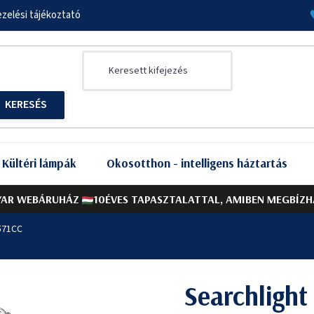
zelési tájékoztató
Kültéri lámpák
Okosotthon - intelligens háztartás
AR WEBÁRUHÁZ
10ÉVES TAPASZTALATTAL, AMIBEN MEGBÍZH
4571CC
Searchlight