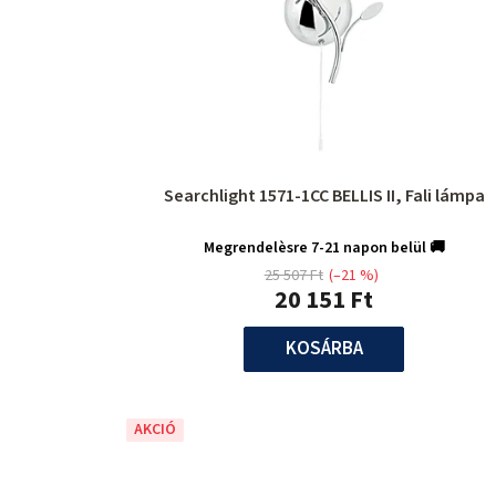
Searchlight 1571-1CC BELLIS II, Fali lámpa
Megrendelèsre 7-21 napon belül 🚚
25 507 Ft
(–21 %)
20 151 Ft
KOSÁRBA
AKCIÓ