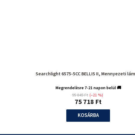
Searchlight 6575-5CC BELLIS II, Mennyezeti lá
Megrendelèsre 7-21 napon belül 🚚
95 845 Ft
(–21 %)
75 718 Ft
KOSÁRBA