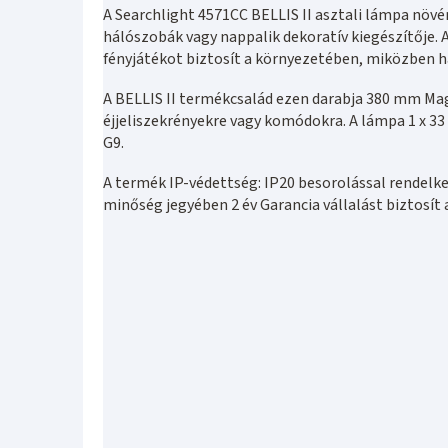
A Searchlight 4571CC BELLIS II asztali lámpa növ
hálószobák vagy nappalik dekoratív kiegészítője. 
fényjátékot biztosít a környezetében, miközben h
A BELLIS II termékcsalád ezen darabja 380 mm Maga
éjjeliszekrényekre vagy komódokra. A lámpa 1 x 33
G9.
A termék IP-védettség: IP20 besorolással rendelkez
minőség jegyében 2 év Garancia vállalást biztosí