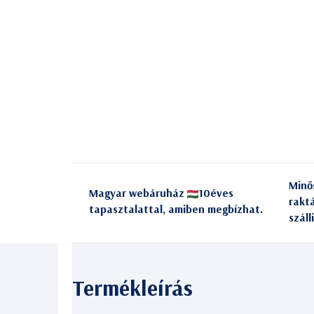
Minő
Magyar webáruház
10éves
rakt
tapasztalattal, amiben megbízhat.
száll