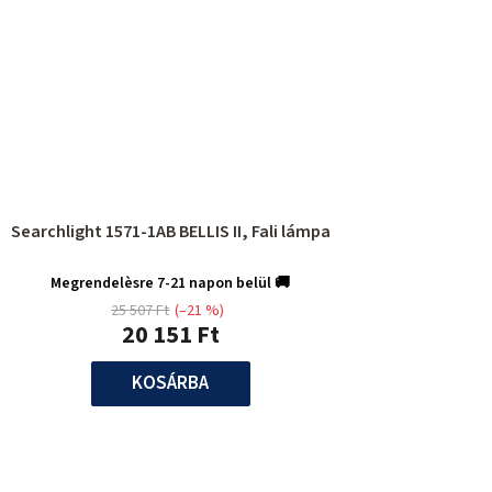
Searchlight 1571-1AB BELLIS II, Fali lámpa
Megrendelèsre 7-21 napon belül 🚚
25 507 Ft
(–21 %)
20 151 Ft
KOSÁRBA