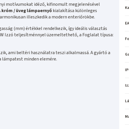
ényi motívumokat idéző, kifinomult megjelenésével
Ka
A
króm / üveg lámpaernyő
kialakítása különleges
armonikusan illeszkedik a modern enteriőrökbe.
EA
sság (mm) értékkel rendelkezik, így ideális választás
 W Izzó teljesítménnyel üzemeltethető, a Foglalat típusa:
Fo
ik, ami beltéri használatra teszi alkalmassá. A gyártó a
Ga
t a lámpatest minden elemére.
IP
Iz
L
M