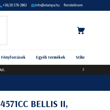
+36/20 378-2863
info@elampa.hu
Rendelésem
KOSÁR
Fényforrások
Egyéb termékek
Stílus szerint
AT.
 4571CC BELLIS II,