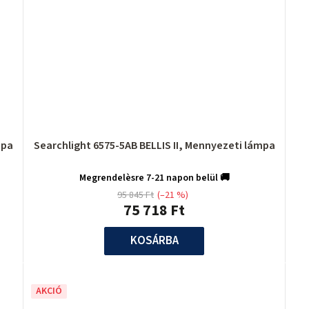
mpa
Searchlight 6575-5AB BELLIS II, Mennyezeti lámpa
Megrendelèsre 7-21 napon belül 🚚
95 845 Ft
(–21 %)
75 718 Ft
KOSÁRBA
AKCIÓ