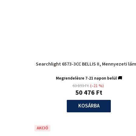
Searchlight 6573-3CC BELLIS II, Mennyezeti lá
Megrendelèsre 7-21 napon belül 🚚
63 893 Ft
(–21 %)
50 476 Ft
KOSÁRBA
AKCIÓ