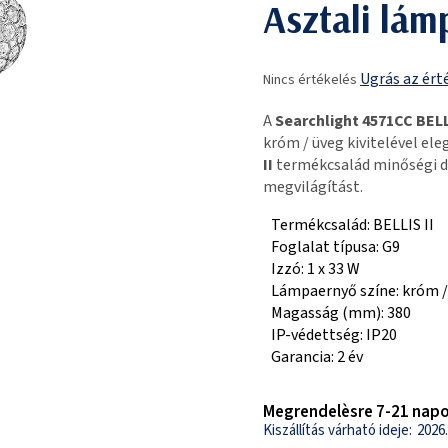
Asztali lám
A
Ugrás az ért
Nincs értékelés
termék
átlagos
A
Searchlight 4571CC BELL
értékelése
króm / üveg kivitelével el
5-
II
termékcsalád minőségi d
ből
megvilágítást.
0,0
csillag.
Termékcsalád: BELLIS II
Foglalat típusa: G9
Izzó: 1 x 33 W
Lámpaernyő színe: króm /
Magasság (mm): 380
IP-védettség: IP20
Garancia: 2 év
Megrendelèsre 7-21 napo
2026.