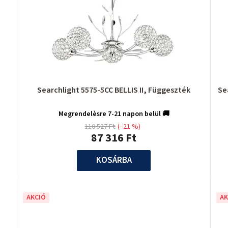
Searchlight 5575-5CC BELLIS II, Függeszték
Se
Megrendelèsre 7-21 napon belül 🚚
110 527 Ft
(–21 %)
87 316 Ft
KOSÁRBA
AKCIÓ
AK