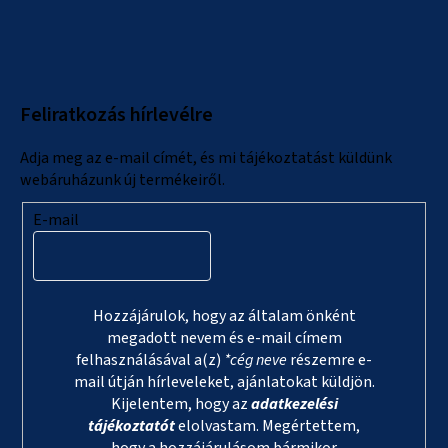
á
b
l
Feliratkozás hírlevélre
é
c
Adja meg az e-mail címét, és mi tájékoztatást küldünk
webáruházunk új termékeiről.
E-mail
Hozzájárulok, hogy az általam önként
megadott nevem és e-mail címem
felhasználásával a(z)
*cég neve
részemre e-
mail útján hírleveleket, ajánlatokat küldjön.
Kijelentem, hogy az
adatkezelési
tájékoztatót
elolvastam. Megértettem,
hogy a hozzájárulásom bármikor