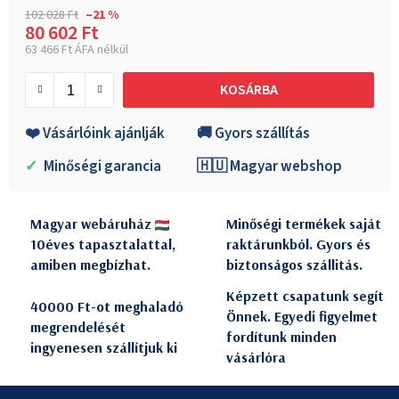
102 028 Ft
–21 %
80 602 Ft
63 466 Ft ÁFA nélkül
Egységár:
KOSÁRBA
❤️ Vásárlóink ajánlják
🚚 Gyors szállítás
✓
Minőségi garancia
🇭🇺 Magyar webshop
Magyar webáruház
Minőségi termékek saját
10éves tapasztalattal,
raktárunkból. Gyors és
amiben megbízhat.
biztonságos szállitás.
Képzett csapatunk segít
40000 Ft-ot meghaladó
Önnek. Egyedi figyelmet
megrendelését
fordítunk minden
ingyenesen szállítjuk ki
vásárlóra
L