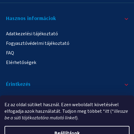
Hasznos informáciok
Adatkezelési tájékoztató
Fogyasztóvédelmi tájékoztató
FAQ
Elérhetőségek
Érintkezés
+36/20 378-2863
Ez az oldal sütiket használ. Ezen weboldalt követésével
info@elampa.hu
elfogadja azok használatát. Tudjon meg többet *
itt
(*
illessze
be a süti tájékoztatóra mutató linket
).
Beállítások