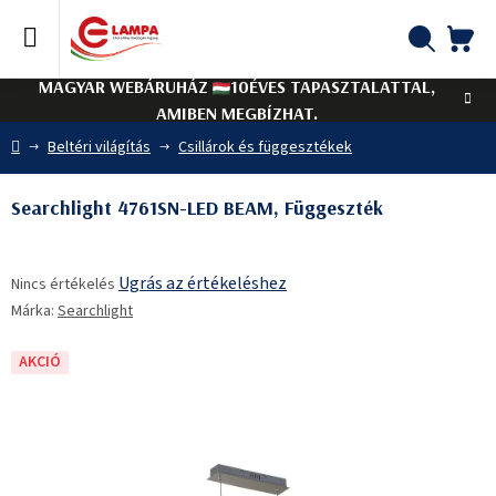
Ugrás
a
fő
KO
Keresés
tartalomhoz
MAGYAR WEBÁRUHÁZ
10ÉVES TAPASZTALATTAL,
AMIBEN MEGBÍZHAT.
Kezdőlap
Beltéri világítás
Csillárok és függesztékek
Searchlight 4761SN-LED BEAM, Függeszték
A
Ugrás az értékeléshez
Nincs értékelés
termék
Márka:
Searchlight
átlagos
értékelése
5-
AKCIÓ
ből
0,0
csillag.