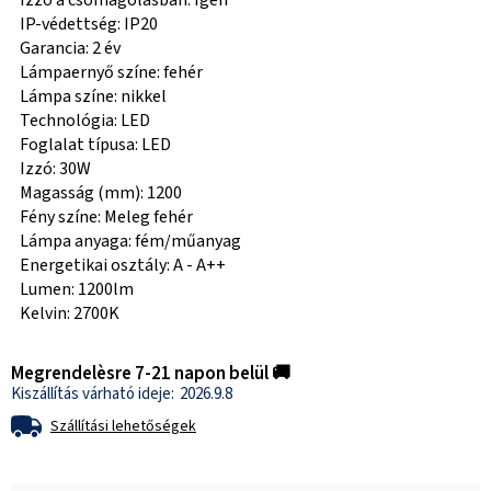
Izzó a csomagolásban: Igen
IP-védettség: IP20
Garancia: 2 év
Lámpaernyő színe: fehér
Lámpa színe: nikkel
Technológia: LED
Foglalat típusa: LED
Izzó: 30W
Magasság (mm): 1200
Fény színe: Meleg fehér
Lámpa anyaga: fém/műanyag
Energetikai osztály: A - A++
Lumen: 1200lm
Kelvin: 2700K
Megrendelèsre 7-21 napon belül 🚚
2026.9.8
Szállítási lehetőségek