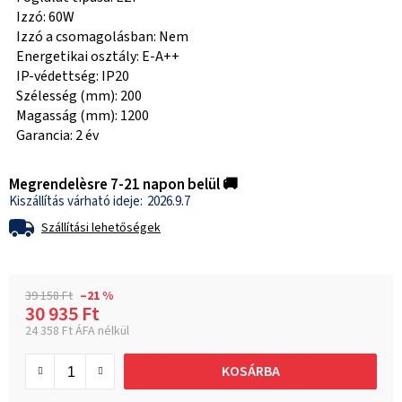
Izzó: 60W
Izzó a csomagolásban: Nem
Energetikai osztály: E-A++
IP-védettség: IP20
Szélesség (mm): 200
Magasság (mm): 1200
Garancia: 2 év
Megrendelèsre 7-21 napon belül 🚚
2026.9.7
Szállítási lehetőségek
39 158 Ft
–21 %
30 935 Ft
24 358 Ft ÁFA nélkül
Egységár:
KOSÁRBA