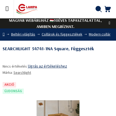
Ugrás
a
fő
KO
Keresés
tartalomhoz
MAGYAR WEBÁRUHÁZ
10ÉVES TAPASZTALATTAL,
AMIBEN MEGBÍZHAT.
Kezdőlap
Beltéri világítás
Csillárok és függesztékek
Modern csillár
SEARCHLIGHT 54741-1NA Square, Függeszték
A
Ugrás az értékeléshez
Nincs értékelés
termék
Márka:
Searchlight
átlagos
értékelése
5-
AKCIÓ
ből
ÚJDONSÁG
0,0
csillag.