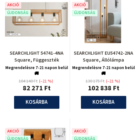
AKCIÓ
AKCIÓ
ÚJDONSÁG
ÚJDONSÁG
SEARCHLIGHT 54741-4NA
SEARCHLIGHT EU54742-2NA
Square, Függeszték
Square, Állólámpa
Megrendelèsre 7-21 napon belül
Megrendelèsre 7-21 napon belül
🚚
🚚
104 140 Ft
(–21 %)
130 175 Ft
(–21 %)
82 271 Ft
102 838 Ft
KOSÁRBA
KOSÁRBA
AKCIÓ
AKCIÓ
ÚJDONSÁG
ÚJDONSÁG