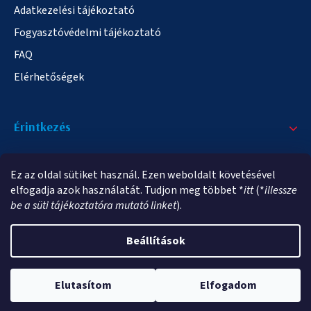
Adatkezelési tájékoztató
Fogyasztóvédelmi tájékoztató
FAQ
Elérhetőségek
Érintkezés
+36/20 378-2863
Ez az oldal sütiket használ. Ezen weboldalt követésével
info@elampa.hu
elfogadja azok használatát. Tudjon meg többet *
itt
(*
illessze
be a süti tájékoztatóra mutató linket
).
Beállítások
Copyright 2026
elampa.hu
. Minden jog fenntartva.
Elutasítom
Elfogadom
Shoptet Premium készítette