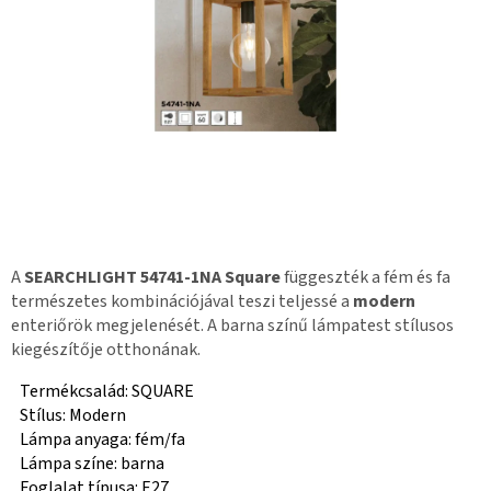
A
SEARCHLIGHT 54741-1NA Square
függeszték a fém és fa
természetes kombinációjával teszi teljessé a
modern
enteriőrök megjelenését. A barna színű lámpatest stílusos
kiegészítője otthonának.
Termékcsalád: SQUARE
Stílus: Modern
Lámpa anyaga: fém/fa
Lámpa színe: barna
Foglalat típusa: E27