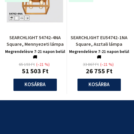
SEARCHLIGHT 54742-4NA
SEARCHLIGHT EU54742-1NA
Square, Mennyezeti lámpa
Square, Asztali lámpa
Megrendelèsre 7-21 napon belül
Megrendelèsre 7-21 napon belül
🚚
🚚
65 193 Ft
(–21 %)
33 867 Ft
(–21 %)
51 503 Ft
26 755 Ft
KOSÁRBA
KOSÁRBA
L
á
b
l