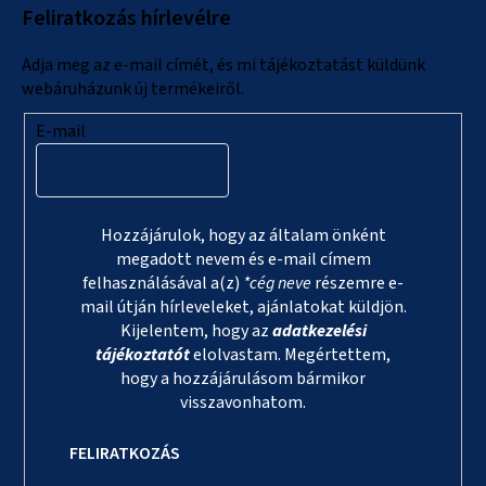
Feliratkozás hírlevélre
é
c
Adja meg az e-mail címét, és mi tájékoztatást küldünk
webáruházunk új termékeiről.
E-mail
Hozzájárulok, hogy az általam önként
megadott nevem és e-mail címem
felhasználásával a(z)
*cég neve
részemre e-
mail útján hírleveleket, ajánlatokat küldjön.
Kijelentem, hogy az
adatkezelési
tájékoztatót
elolvastam. Megértettem,
hogy a hozzájárulásom bármikor
visszavonhatom.
FELIRATKOZÁS