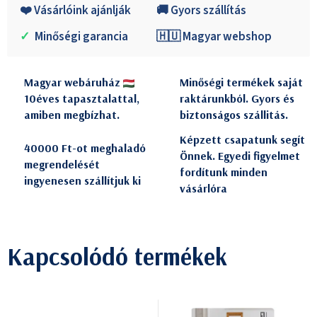
❤️ Vásárlóink ajánlják
🚚 Gyors szállítás
✓
Minőségi garancia
🇭🇺 Magyar webshop
Magyar webáruház
Minőségi termékek saját
10éves tapasztalattal,
raktárunkból. Gyors és
amiben megbízhat.
biztonságos szállitás.
Képzett csapatunk segít
40000 Ft-ot meghaladó
Önnek. Egyedi figyelmet
megrendelését
fordítunk minden
ingyenesen szállítjuk ki
vásárlóra
Kapcsolódó termékek