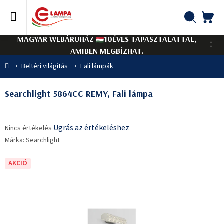
Ugrás
a
fő
KO
Keresés
tartalomhoz
MAGYAR WEBÁRUHÁZ
10ÉVES TAPASZTALATTAL,
AMIBEN MEGBÍZHAT.
Kezdőlap
Beltéri világítás
Fali lámpák
Searchlight 5864CC REMY, Fali lámpa
A
Ugrás az értékeléshez
Nincs értékelés
termék
Márka:
Searchlight
átlagos
értékelése
5-
AKCIÓ
ből
0,0
csillag.