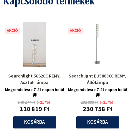
Kapcsolódó termékek
AKCIÓ
AKCIÓ
Searchlight 5862CC REMY,
Searchlight EU5863CC REMY,
Asztali lámpa
Állólámpa
Megrendelèsre 7-21 napon belül
Megrendelèsre 7-21 napon belül
🚚
🚚
140 277 Ft
(–21 %)
292 099 Ft
(–21 %)
110 819 Ft
230 758 Ft
KOSÁRBA
KOSÁRBA