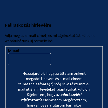
á
b
l
Feliratkozás hírlevélre
é
c
Adja meg az e-mail címét, és mi tájékoztatást küldünk
webáruházunk új termékeiről.
E-mail
Hozzájárulok, hogy az általam önként
megadott nevem és e-mail címem
felhasználásával a(z)
*cég neve
részemre e-
mail útján hírleveleket, ajánlatokat küldjön.
Kijelentem, hogy az
adatkezelési
tájékoztatót
elolvastam. Megértettem,
hogy a hozzájárulásom bármikor