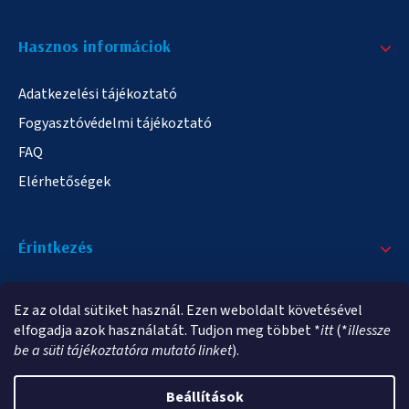
Hasznos informáciok
Adatkezelési tájékoztató
Fogyasztóvédelmi tájékoztató
FAQ
Elérhetőségek
Érintkezés
+36/20 378-2863
Ez az oldal sütiket használ. Ezen weboldalt követésével
info@elampa.hu
elfogadja azok használatát. Tudjon meg többet *
itt
(*
illessze
be a süti tájékoztatóra mutató linket
).
Beállítások
Copyright 2026
elampa.hu
. Minden jog fenntartva.