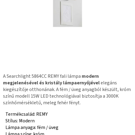
A Searchlight 5864CC REMY fali lámpa
modern
megjelenésével és kristály lámpaernyőjével
elegáns
kiegészítője otthonának. A fém / üveg anyagból készült, króm
színű modell 15W LED technológiával biztosítja a 3000K
színhőmérsékletű, meleg fehér fényt.
Termékcsalád: REMY
Stílus: Modern
Lámpa anyaga: fém / üveg
Lámpa színe: króm