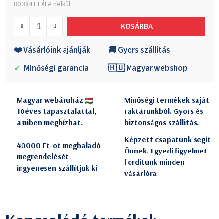
80 384 Ft ÁFA nélkül
Egységár:
KOSÁRBA
❤️ Vásárlóink ajánlják
🚚 Gyors szállítás
✓
Minőségi garancia
🇭🇺 Magyar webshop
Magyar webáruház
Minőségi termékek saját
10éves tapasztalattal,
raktárunkból. Gyors és
amiben megbízhat.
biztonságos szállitás.
Képzett csapatunk segít
40000 Ft-ot meghaladó
Önnek. Egyedi figyelmet
megrendelését
fordítunk minden
ingyenesen szállítjuk ki
vásárlóra