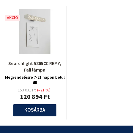
AKCIÓ
Searchlight 5865CC REMY,
Fali lámpa
Megrendelèsre 7-21 napon belül
🚚
153 031 Ft
(–21 %)
120 894 Ft
KOSÁRBA
L