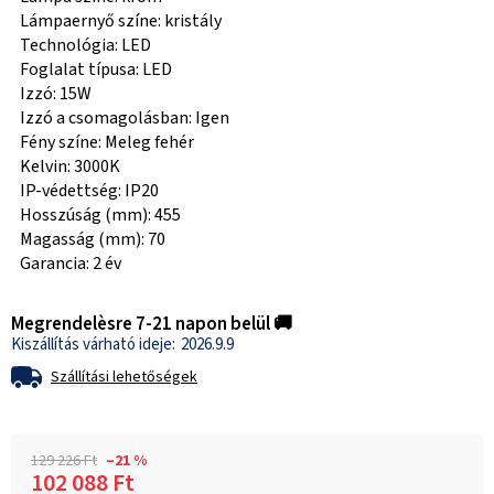
Lámpaernyő színe: kristály
Technológia: LED
Foglalat típusa: LED
Izzó: 15W
Izzó a csomagolásban: Igen
Fény színe: Meleg fehér
Kelvin: 3000K
IP-védettség: IP20
Hosszúság (mm): 455
Magasság (mm): 70
Garancia: 2 év
Megrendelèsre 7-21 napon belül 🚚
2026.9.9
Szállítási lehetőségek
129 226 Ft
–21 %
102 088 Ft