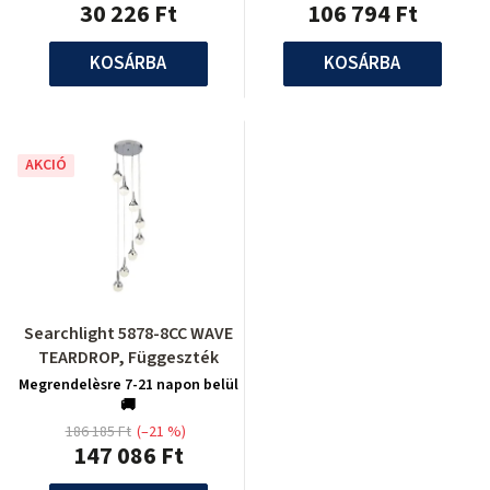
30 226 Ft
106 794 Ft
KOSÁRBA
KOSÁRBA
AKCIÓ
Searchlight 5878-8CC WAVE
TEARDROP, Függeszték
Megrendelèsre 7-21 napon belül
🚚
186 185 Ft
(–21 %)
147 086 Ft