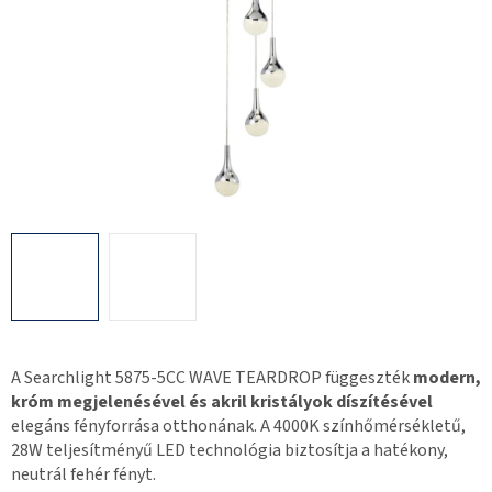
A Searchlight 5875-5CC WAVE TEARDROP függeszték
modern,
króm megjelenésével és akril kristályok díszítésével
elegáns fényforrása otthonának. A 4000K színhőmérsékletű,
28W teljesítményű LED technológia biztosítja a hatékony,
neutrál fehér fényt.