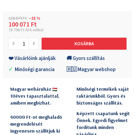
126 673 Ft
–21 %
100 071 Ft
78 796 Ft ÁFA nélkül
Egységár:
KOSÁRBA
❤️ Vásárlóink ajánlják
🚚 Gyors szállítás
✓
Minőségi garancia
🇭🇺 Magyar webshop
Magyar webáruház
Minőségi termékek saját
10éves tapasztalattal,
raktárunkból. Gyors és
amiben megbízhat.
biztonságos szállitás.
Képzett csapatunk segít
40000 Ft-ot meghaladó
Önnek. Egyedi figyelmet
megrendelését
fordítunk minden
ingyenesen szállítjuk ki
vásárlóra