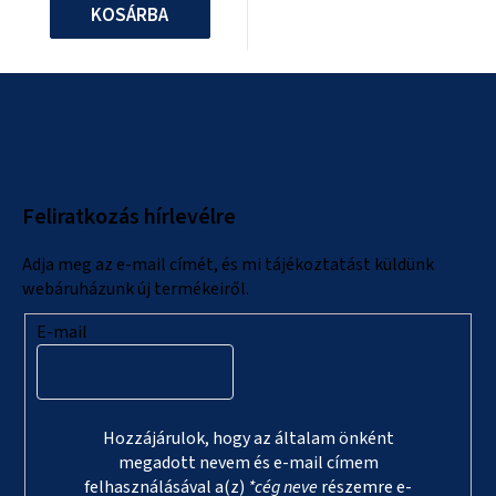
KOSÁRBA
L
á
b
l
Feliratkozás hírlevélre
é
c
Adja meg az e-mail címét, és mi tájékoztatást küldünk
webáruházunk új termékeiről.
E-mail
Hozzájárulok, hogy az általam önként
megadott nevem és e-mail címem
felhasználásával a(z)
*cég neve
részemre e-