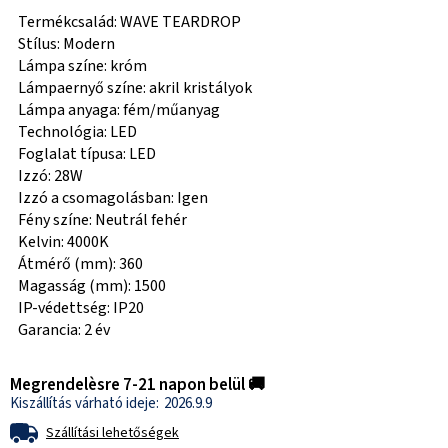
Termékcsalád: WAVE TEARDROP
Stílus: Modern
Lámpa színe: króm
Lámpaernyő színe: akril kristályok
Lámpa anyaga: fém/műanyag
Technológia: LED
Foglalat típusa: LED
Izzó: 28W
Izzó a csomagolásban: Igen
Fény színe: Neutrál fehér
Kelvin: 4000K
Átmérő (mm): 360
Magasság (mm): 1500
IP-védettség: IP20
Garancia: 2 év
Megrendelèsre 7-21 napon belül 🚚
2026.9.9
Szállítási lehetőségek