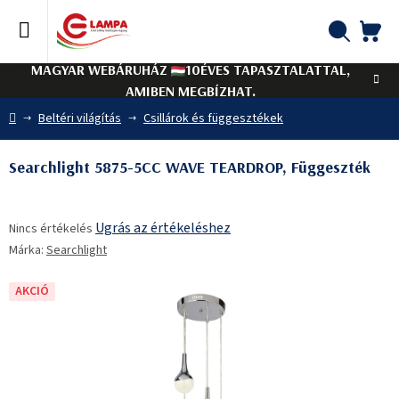
Ugrás
a
fő
KO
Keresés
tartalomhoz
MAGYAR WEBÁRUHÁZ
10ÉVES TAPASZTALATTAL,
AMIBEN MEGBÍZHAT.
Kezdőlap
Beltéri világítás
Csillárok és függesztékek
Searchlight 5875-5CC WAVE TEARDROP, Függeszték
A
Ugrás az értékeléshez
Nincs értékelés
termék
Márka:
Searchlight
átlagos
értékelése
5-
AKCIÓ
ből
0,0
csillag.