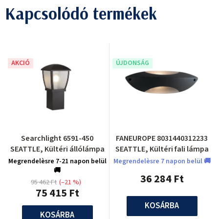
Kapcsolódó termékek
AKCIÓ
ÚJDONSÁG
Searchlight 6591-450
FANEUROPE 8031440312233
SEATTLE, Kültéri állólámpa
SEATTLE, Kültéri fali lámpa
Megrendelèsre 7-21 napon belül
Megrendelèsre 7 napon belül 🚚
🚚
36 284 Ft
95 462 Ft
(–21 %)
75 415 Ft
KOSÁRBA
KOSÁRBA