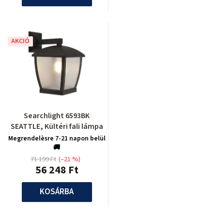
AKCIÓ
Searchlight 6593BK
SEATTLE, Kültéri fali lámpa
Megrendelèsre 7-21 napon belül
🚚
71 199 Ft
(–21 %)
56 248 Ft
KOSÁRBA