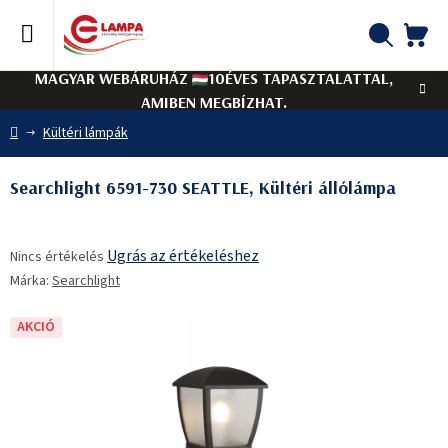
Ugrás
a
fő
KO
Keresés
tartalomhoz
MAGYAR WEBÁRUHÁZ
10ÉVES TAPASZTALATTAL,
AMIBEN MEGBÍZHAT.
Kezdőlap
Kültéri lámpák
Searchlight 6591-730 SEATTLE, Kültéri állólámpa
A
Ugrás az értékeléshez
Nincs értékelés
termék
Márka:
Searchlight
átlagos
értékelése
5-
AKCIÓ
ből
0,0
csillag.