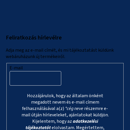
L
á
b
l
Feliratkozás hírlevélre
é
c
Adja meg az e-mail címét, és mi tájékoztatást küldünk
webáruházunk új termékeiről.
E-mail
Hozzájárulok, hogy az általam önként
megadott nevem és e-mail címem
felhasználásával a(z)
*cég neve
részemre e-
mail útján hírleveleket, ajánlatokat küldjön.
Kijelentem, hogy az
adatkezelési
tájékoztatót
elolvastam. Megértettem,