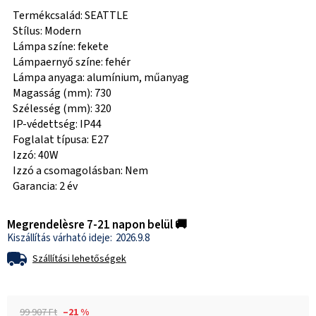
Termékcsalád: SEATTLE
Stílus: Modern
Lámpa színe: fekete
Lámpaernyő színe: fehér
Lámpa anyaga: alumínium, műanyag
Magasság (mm): 730
Szélesség (mm): 320
IP-védettség: IP44
Foglalat típusa: E27
Izzó: 40W
Izzó a csomagolásban: Nem
Garancia: 2 év
Megrendelèsre 7-21 napon belül 🚚
2026.9.8
Szállítási lehetőségek
99 907 Ft
–21 %