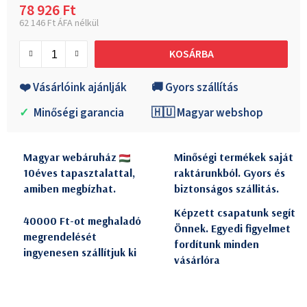
78 926 Ft
62 146 Ft ÁFA nélkül
Egységár:
KOSÁRBA
❤️ Vásárlóink ajánlják
🚚 Gyors szállítás
✓
Minőségi garancia
🇭🇺 Magyar webshop
Magyar webáruház
Minőségi termékek saját
10éves tapasztalattal,
raktárunkból. Gyors és
amiben megbízhat.
biztonságos szállitás.
Képzett csapatunk segít
40000 Ft-ot meghaladó
Önnek. Egyedi figyelmet
megrendelését
fordítunk minden
ingyenesen szállítjuk ki
vásárlóra