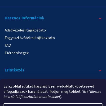
Hasznos informáciok
Adatkezelési tájékoztató
Fogyasztóvédelmi tájékoztató
FAQ
Elérhetőségek
Érintkezés
+36/20 378-2863
Ez az oldal sütiket használ. Ezen weboldalt követésével
info@elampa.hu
elfogadja azok használatát. Tudjon meg többet *
itt
(*
illessze
be a süti tájékoztatóra mutató linket
).