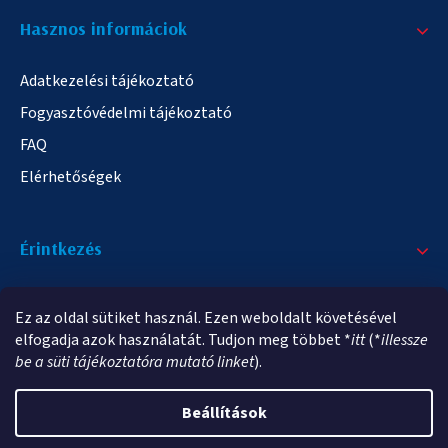
Hasznos informáciok
Adatkezelési tájékoztató
Fogyasztóvédelmi tájékoztató
FAQ
Elérhetőségek
Érintkezés
+36/20 378-2863
Ez az oldal sütiket használ. Ezen weboldalt követésével
info@elampa.hu
elfogadja azok használatát. Tudjon meg többet *
itt
(*
illessze
be a süti tájékoztatóra mutató linket
).
Beállítások
Copyright 2026
elampa.hu
. Minden jog fenntartva.