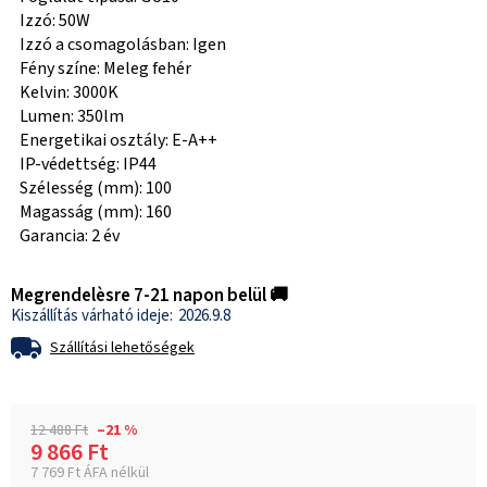
Izzó: 50W
Izzó a csomagolásban: Igen
Fény színe: Meleg fehér
Kelvin: 3000K
Lumen: 350lm
Energetikai osztály: E-A++
IP-védettség: IP44
Szélesség (mm): 100
Magasság (mm): 160
Garancia: 2 év
Megrendelèsre 7-21 napon belül 🚚
2026.9.8
Szállítási lehetőségek
12 488 Ft
–21 %
9 866 Ft
7 769 Ft ÁFA nélkül