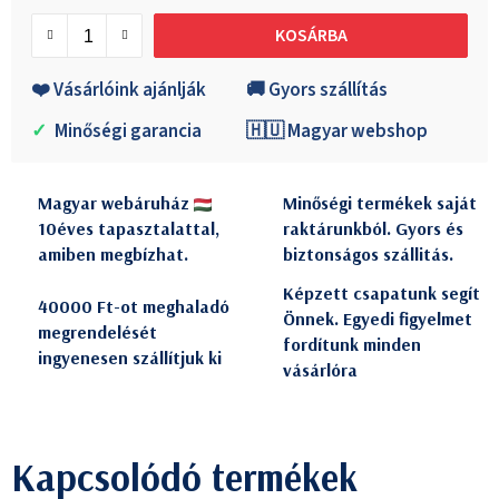
Egységár:
KOSÁRBA
❤️ Vásárlóink ajánlják
🚚 Gyors szállítás
✓
Minőségi garancia
🇭🇺 Magyar webshop
Magyar webáruház
Minőségi termékek saját
10éves tapasztalattal,
raktárunkból. Gyors és
amiben megbízhat.
biztonságos szállitás.
Képzett csapatunk segít
40000 Ft-ot meghaladó
Önnek. Egyedi figyelmet
megrendelését
fordítunk minden
ingyenesen szállítjuk ki
vásárlóra
Kapcsolódó termékek