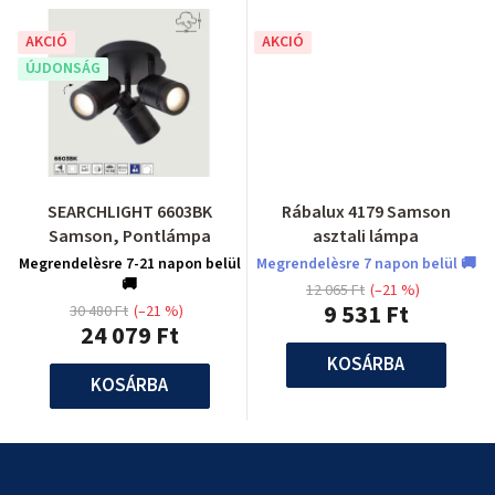
AKCIÓ
AKCIÓ
ÚJDONSÁG
SEARCHLIGHT 6603BK
Rábalux 4179 Samson
Samson, Pontlámpa
asztali lámpa
Megrendelèsre 7-21 napon belül
Megrendelèsre 7 napon belül 🚚
🚚
12 065 Ft
(–21 %)
9 531 Ft
30 480 Ft
(–21 %)
24 079 Ft
KOSÁRBA
KOSÁRBA
L
á