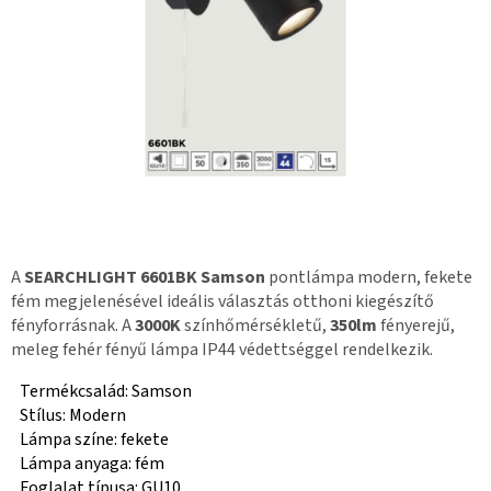
A
SEARCHLIGHT 6601BK Samson
pontlámpa modern, fekete
fém megjelenésével ideális választás otthoni kiegészítő
fényforrásnak. A
3000K
színhőmérsékletű,
350lm
fényerejű,
meleg fehér fényű lámpa IP44 védettséggel rendelkezik.
Termékcsalád: Samson
Stílus: Modern
Lámpa színe: fekete
Lámpa anyaga: fém
Foglalat típusa: GU10