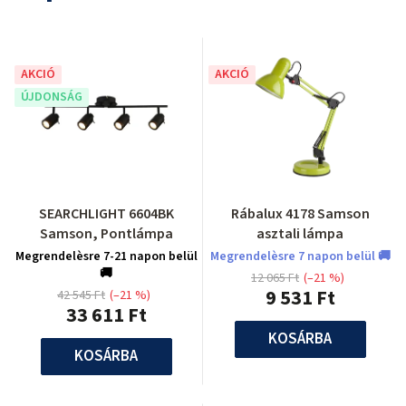
AKCIÓ
AKCIÓ
ÚJDONSÁG
SEARCHLIGHT 6604BK
Rábalux 4178 Samson
Samson, Pontlámpa
asztali lámpa
Megrendelèsre 7-21 napon belül
Megrendelèsre 7 napon belül 🚚
🚚
12 065 Ft
(–21 %)
9 531 Ft
42 545 Ft
(–21 %)
33 611 Ft
KOSÁRBA
KOSÁRBA