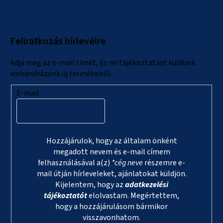
b
l
Feliratkozás hírlevélre
é
c
Adja meg az e-mail címét, és mi tájékoztatást küldünk
webáruházunk új termékeiről.
E-mail
Hozzájárulok, hogy az általam önként
megadott nevem és e-mail címem
felhasználásával a(z)
*cég neve
részemre e-
mail útján hírleveleket, ajánlatokat küldjön.
Kijelentem, hogy az
adatkezelési
tájékoztatót
elolvastam. Megértettem,
hogy a hozzájárulásom bármikor
visszavonhatom.