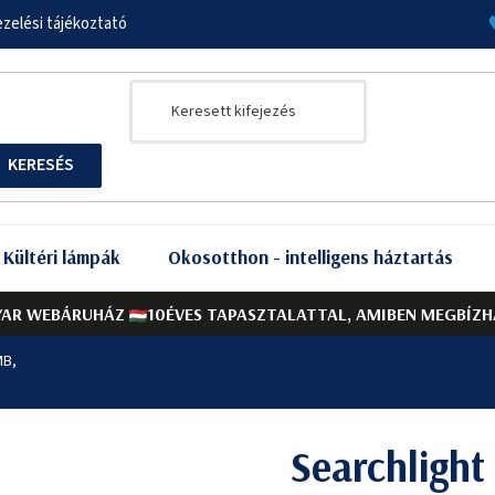
zelési tájékoztató
Kültéri lámpák
Okosotthon - intelligens háztartás
AR WEBÁRUHÁZ
10ÉVES TAPASZTALATTAL, AMIBEN MEGBÍZH
MB,
Searchligh