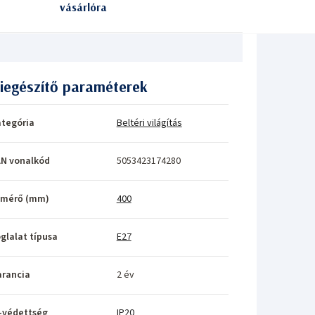
vásárlóra
iegészítő paraméterek
tegória
Beltéri világítás
N vonalkód
5053423174280
tmérő (mm)
400
glalat típusa
E27
rancia
2 év
-védettség
IP20