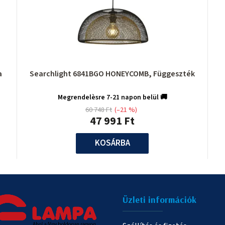
a
Searchlight 6841BGO HONEYCOMB, Függeszték
Megrendelèsre 7-21 napon belül 🚚
60 748 Ft
(–21 %)
47 991 Ft
KOSÁRBA
Üzleti információk