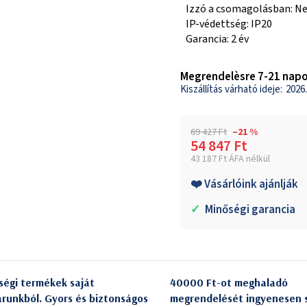
Izzó a csomagolásban: N
IP-védettség: IP20
Garancia: 2 év
Megrendelèsre 7-21 napo
2026.
69 427 Ft
–21 %
54 847 Ft
43 187 Ft ÁFA nélkül
Egységár:
❤️ Vásárlóink ajánlják
✓
Minőségi garancia
ségi termékek saját
40000 Ft-ot meghaladó
árunkból. Gyors és biztonságos
megrendelését ingyenesen s