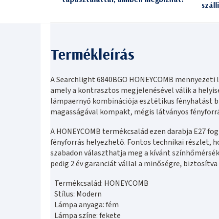
száll
A Searchlight 6840BGO HONEYCOMB mennyezeti 
amely a kontrasztos megjelenésével válik a helyis
lámpaernyő kombinációja esztétikus fényhatást 
magasságával kompakt, mégis látványos fényforrá
A HONEYCOMB termékcsalád ezen darabja E27 fogla
fényforrás helyezhető. Fontos technikai részlet, 
szabadon választhatja meg a kívánt színhőmérsékl
pedig 2 év garanciát vállal a minőségre, biztosítva
Termékcsalád: HONEYCOMB
Stílus: Modern
Lámpa anyaga: fém
Lámpa színe: fekete