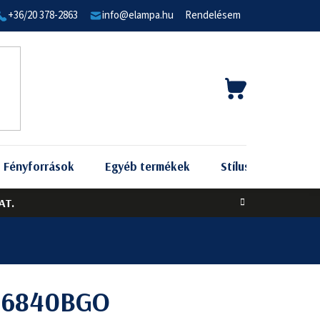
+36/20 378-2863
info@elampa.hu
Rendelésem
KOSÁR
Fényforrások
Egyéb termékek
Stílus szerint
AT.
t 6840BGO