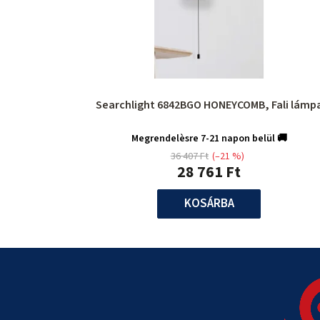
Searchlight 6842BGO HONEYCOMB, Fali lámp
Megrendelèsre 7-21 napon belül 🚚
36 407 Ft
(–21 %)
28 761 Ft
KOSÁRBA
L
á
b