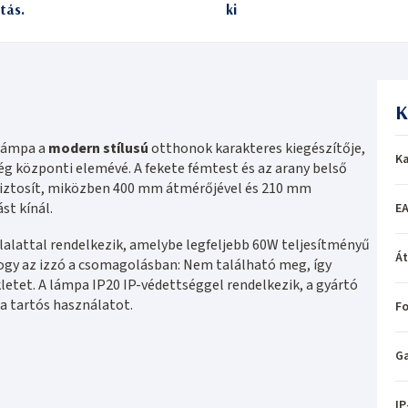
itás.
ki
K
lámpa a
modern stílusú
otthonok karakteres kiegészítője,
Ka
ég központi elemévé. A fekete fémtest és az arany belső
biztosít, miközben 400 mm átmérőjével és 210 mm
st kínál.
EA
lattal rendelkezik, amelybe legfeljebb 60W teljesítményű
Á
hogy az izzó a csomagolásban: Nem található meg, így
etet. A lámpa IP20 IP-védettséggel rendelkezik, a gyártó
 a tartós használatot.
Fo
Ga
IP