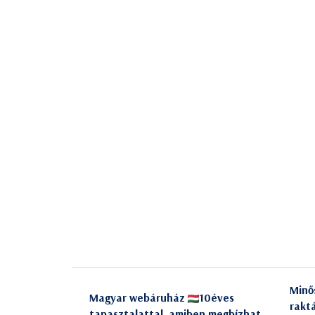
Minő
Magyar webáruház
10éves
rakt
tapasztalattal, amiben megbízhat.