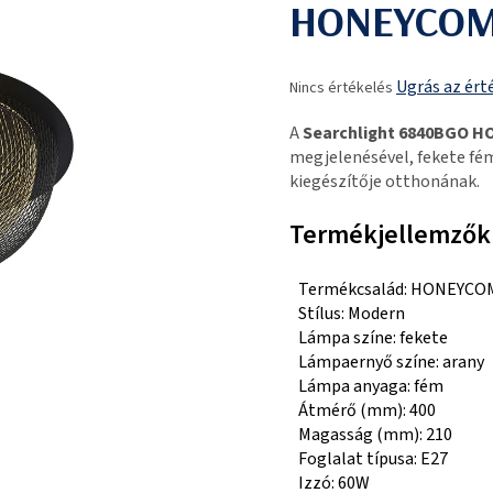
HONEYCOMB
A
Ugrás az ért
Nincs értékelés
termék
átlagos
A
Searchlight 6840BGO 
értékelése
megjelenésével, fekete fém
5-
kiegészítője otthonának.
ből
0,0
Termékjellemzők
csillag.
Termékcsalád: HONEYCO
Stílus: Modern
Lámpa színe: fekete
Lámpaernyő színe: arany
Lámpa anyaga: fém
Átmérő (mm): 400
Magasság (mm): 210
Foglalat típusa: E27
Izzó: 60W