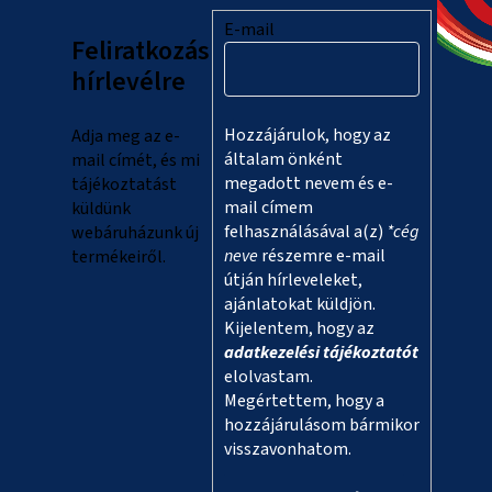
l
E-mail
Feliratkozás
é
hírlevélre
c
Hozzájárulok, hogy az
Adja meg az e-
általam önként
mail címét, és mi
megadott nevem és e-
tájékoztatást
mail címem
küldünk
felhasználásával a(z)
*cég
webáruházunk új
neve
részemre e-mail
termékeiről.
útján hírleveleket,
ajánlatokat küldjön.
Kijelentem, hogy az
adatkezelési tájékoztatót
elolvastam.
Megértettem, hogy a
hozzájárulásom bármikor
visszavonhatom.