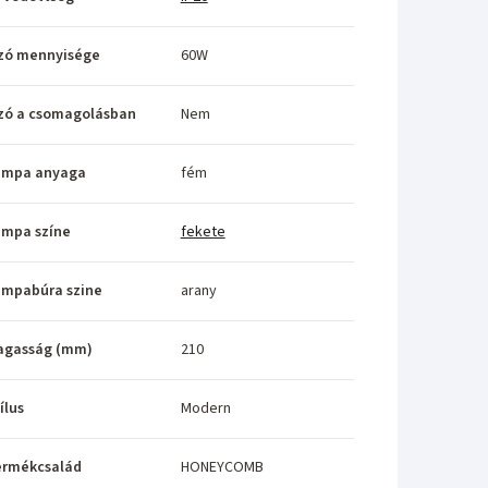
zó mennyisége
60W
zó a csomagolásban
Nem
ámpa anyaga
fém
ámpa színe
fekete
ámpabúra szine
arany
agasság (mm)
210
ílus
Modern
ermékcsalád
HONEYCOMB