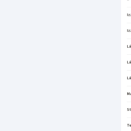
Iz
Iz
L
L
L
M
St
T