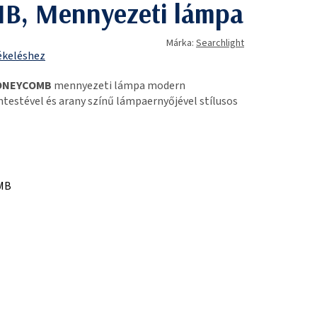
, Mennyezeti lámpa
Márka:
Searchlight
ékeléshez
HONEYCOMB
mennyezeti lámpa modern
testével és arany színű lámpaernyőjével stílusos
MB