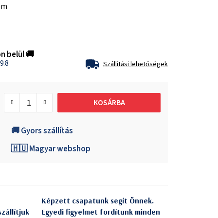
em
n belül 🚚
9.8
Szállítási lehetőségek
KOSÁRBA
🚚 Gyors szállítás
🇭🇺 Magyar webshop
Képzett csapatunk segít Önnek.
zállítjuk
Egyedi figyelmet fordítunk minden