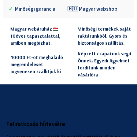
✓
Minőségi garancia
🇭🇺 Magyar webshop
Magyar webáruház
Minőségi termékek saját
10éves tapasztalattal,
raktárunkból. Gyors és
amiben megbízhat.
biztonságos szállitás.
Képzett csapatunk segít
40000 Ft-ot meghaladó
Önnek. Egyedi figyelmet
megrendelését
fordítunk minden
ingyenesen szállítjuk ki
vásárlóra
L
á
b
l
Feliratkozás hírlevélre
é
c