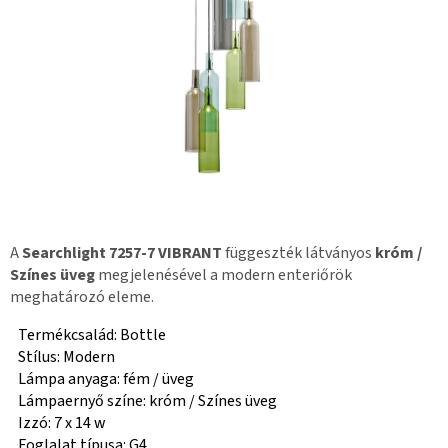
A
Searchlight 7257-7 VIBRANT
függeszték látványos
króm /
Színes üveg
megjelenésével a modern enteriőrök
meghatározó eleme.
Termékcsalád: Bottle
Stílus: Modern
Lámpa anyaga: fém / üveg
Lámpaernyő színe: króm / Színes üveg
Izzó: 7 x 14 w
Foglalat típusa: G4