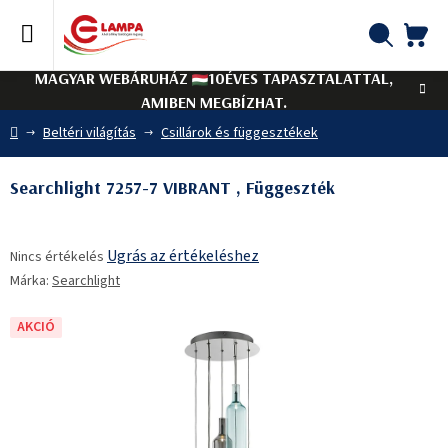
Ugrás
a
fő
KO
Keresés
tartalomhoz
MAGYAR WEBÁRUHÁZ
10ÉVES TAPASZTALATTAL,
AMIBEN MEGBÍZHAT.
Kezdőlap
Beltéri világítás
Csillárok és függesztékek
Searchlight 7257-7 VIBRANT , Függeszték
A
Ugrás az értékeléshez
Nincs értékelés
termék
Márka:
Searchlight
átlagos
értékelése
5-
AKCIÓ
ből
0,0
csillag.