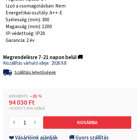
Izzó a csomagolásban: Nem
Energetikai osztály: A++-E
Szélesség (mm): 300
Magasság (mm): 1200
IP-védettség: IP20
Garancia: 2 év
Megrendelèsre 7-21 napon belül 🚚
2026.9.8
Szállítási lehetőségek
119 025 Ft
–21 %
94 030 Ft
74 039 Ft ÁFA nélkül
Egységár:
KOSÁRBA
❤️ Vásárlóink ajánlják
🚚 Gyors szállítás