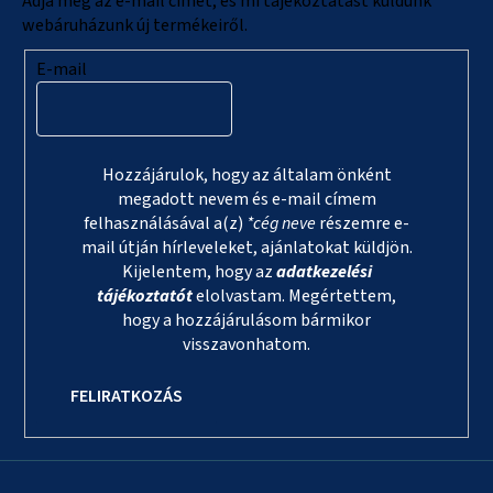
Adja meg az e-mail címét, és mi tájékoztatást küldünk
webáruházunk új termékeiről.
E-mail
Hozzájárulok, hogy az általam önként
megadott nevem és e-mail címem
felhasználásával a(z)
*cég neve
részemre e-
mail útján hírleveleket, ajánlatokat küldjön.
Kijelentem, hogy az
adatkezelési
tájékoztatót
elolvastam. Megértettem,
hogy a hozzájárulásom bármikor
visszavonhatom.
FELIRATKOZÁS