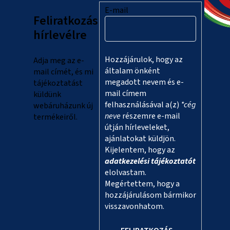
l
E-mail
Feliratkozás
é
hírlevélre
c
Hozzájárulok, hogy az
Adja meg az e-
általam önként
mail címét, és mi
megadott nevem és e-
tájékoztatást
mail címem
küldünk
felhasználásával a(z)
*cég
webáruházunk új
neve
részemre e-mail
termékeiről.
útján hírleveleket,
ajánlatokat küldjön.
Kijelentem, hogy az
adatkezelési tájékoztatót
elolvastam.
Megértettem, hogy a
hozzájárulásom bármikor
visszavonhatom.