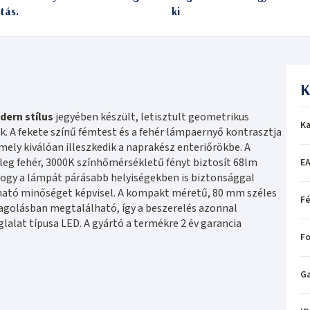
itás.
ki
K
ern stílus
jegyében készült, letisztult geometrikus
Ka
. A fekete színű fémtest és a fehér lámpaernyő kontrasztja
ely kiválóan illeszkedik a naprakész enteriőrökbe. A
leg fehér, 3000K színhőmérsékletű fényt biztosít 68lm
EA
hogy a lámpát párásabb helyiségekben is biztonsággal
ható minőséget képvisel. A kompakt méretű, 80 mm széles
Fé
golásban megtalálható, így a beszerelés azonnal
lat típusa LED. A gyártó a termékre 2 év garancia
Fo
Ga