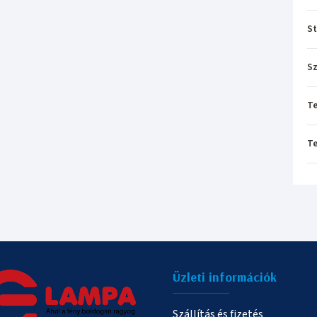
St
Sz
T
T
Üzleti információk
Szállítás és fizetés