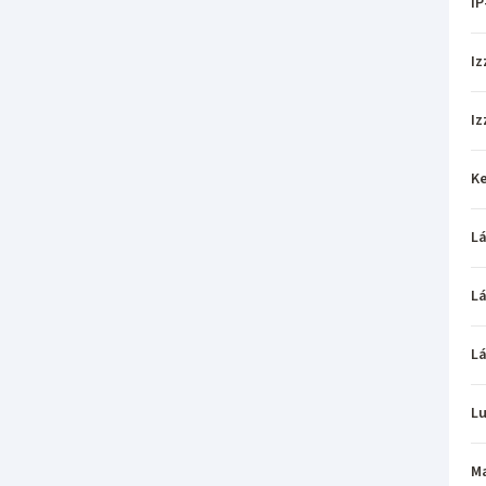
IP
Iz
Iz
Ke
L
L
L
L
M