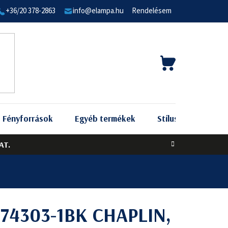
+36/20 378-2863
info@elampa.hu
Rendelésem
KOSÁR
Fényforrások
Egyéb termékek
Stílus szerint
AT.
t 74303-1BK CHAPLIN,