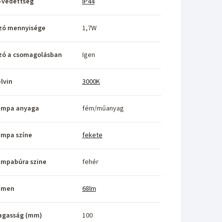
-védettség
IP44
zó mennyisége
1,7W
zó a csomagolásban
Igen
lvin
3000K
ámpa anyaga
fém/műanyag
ámpa színe
fekete
ámpabúra szine
fehér
umen
68lm
agasság (mm)
100