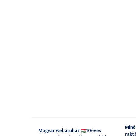
Minő
Magyar webáruház
10éves
rakt