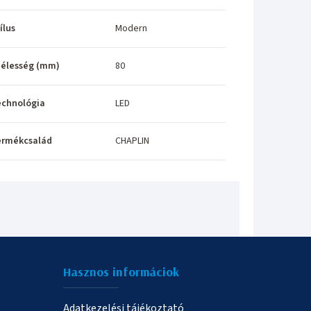
ílus
Modern
élesség (mm)
80
echnológia
LED
ermékcsalád
CHAPLIN
Hasznos informáciok
Adatkezelési tájékoztató