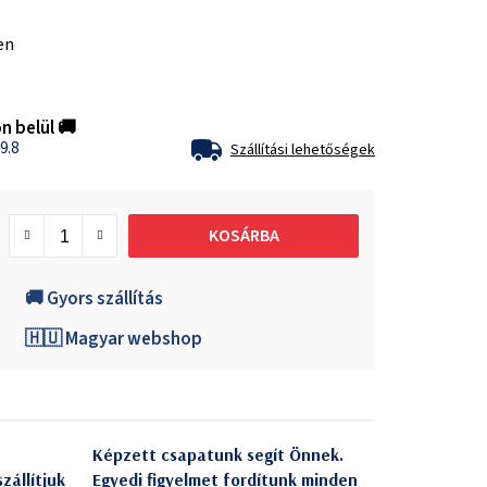
en
n belül 🚚
9.8
Szállítási lehetőségek
KOSÁRBA
🚚 Gyors szállítás
🇭🇺 Magyar webshop
Képzett csapatunk segít Önnek.
zállítjuk
Egyedi figyelmet fordítunk minden