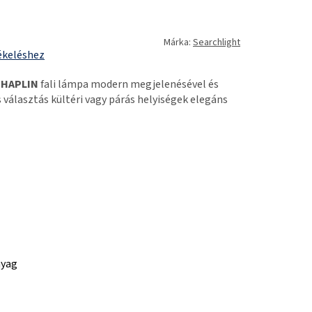
Márka:
Searchlight
ékeléshez
CHAPLIN
fali lámpa modern megjelenésével és
s választás kültéri vagy párás helyiségek elegáns
nyag