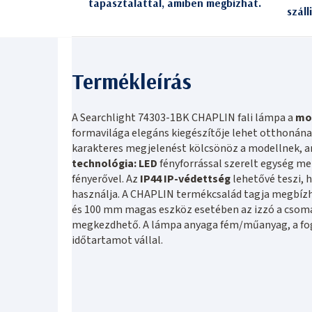
tapasztalattal, amiben megbízhat.
száll
A Searchlight 74303-1BK CHAPLIN fali lámpa a
mod
formavilága elegáns kiegészítője lehet otthonának
karakteres megjelenést kölcsönöz a modellnek, am
technológia: LED
fényforrással szerelt egység me
fényerővel. Az
IP44 IP-védettség
lehetővé teszi, 
használja. A CHAPLIN termékcsalád tagja megbíz
és 100 mm magas eszköz esetében az izzó a csoma
megkezdhető. A lámpa anyaga fém/műanyag, a fogla
időtartamot vállal.