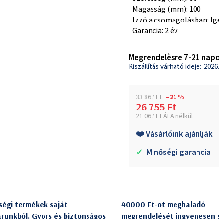
Magasság (mm): 100
Izzó a csomagolásban: Ig
Garancia: 2 év
Megrendelèsre 7-21 napo
2026.
33 867 Ft
–21 %
26 755 Ft
21 067 Ft ÁFA nélkül
Egységár:
❤️ Vásárlóink ajánlják
✓
Minőségi garancia
ségi termékek saját
40000 Ft-ot meghaladó
árunkból. Gyors és biztonságos
megrendelését ingyenesen s