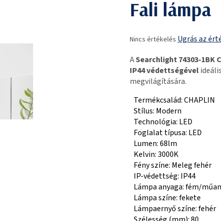
Fali lámpa
A
Ugrás az ért
Nincs értékelés
termék
átlagos
A
Searchlight 74303-1BK 
értékelése
IP44 védettségével
ideáli
5-
megvilágítására.
ből
0,0
Termékcsalád: CHAPLIN
csillag.
Stílus: Modern
Technológia: LED
Foglalat típusa: LED
Lumen: 68lm
Kelvin: 3000K
Fény színe: Meleg fehér
IP-védettség: IP44
Lámpa anyaga: fém/műa
Lámpa színe: fekete
Lámpaernyő színe: fehér
Szélesség (mm): 80