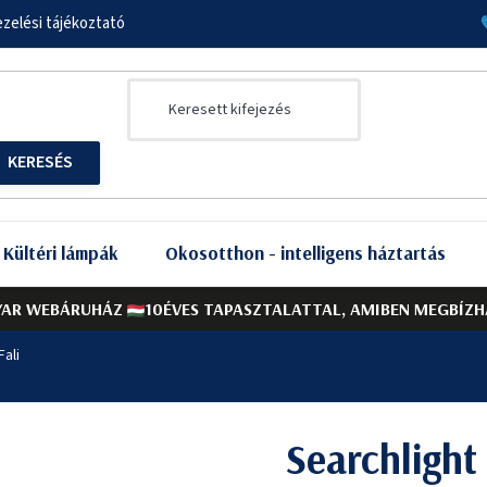
zelési tájékoztató
Kültéri lámpák
Okosotthon - intelligens háztartás
AR WEBÁRUHÁZ
10ÉVES TAPASZTALATTAL, AMIBEN MEGBÍZH
ali
Searchligh