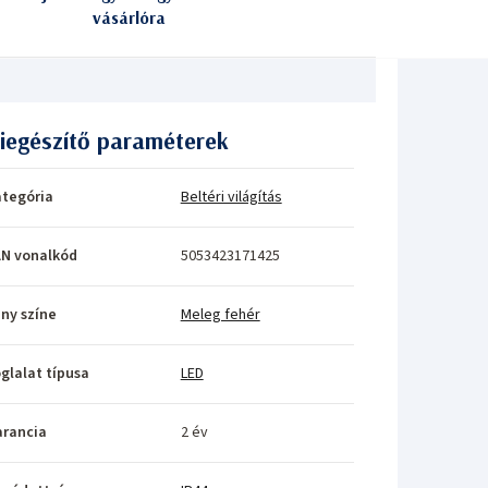
vásárlóra
iegészítő paraméterek
tegória
Beltéri világítás
N vonalkód
5053423171425
ny színe
Meleg fehér
glalat típusa
LED
rancia
2 év