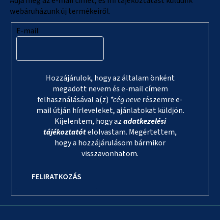
Adja meg az e-mail címét, és mi tájékoztatást küldünk
webáruházunk új termékeiről.
E-mail
Hozzájárulok, hogy az általam önként
megadott nevem és e-mail címem
felhasználásával a(z)
*cég neve
részemre e-
mail útján hírleveleket, ajánlatokat küldjön.
Kijelentem, hogy az
adatkezelési
tájékoztatót
elolvastam. Megértettem,
hogy a hozzájárulásom bármikor
visszavonhatom.
FELIRATKOZÁS