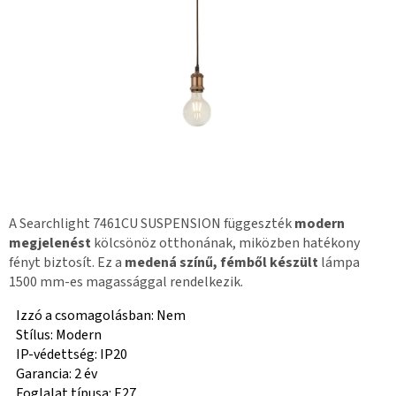
A Searchlight 7461CU SUSPENSION függeszték
modern
megjelenést
kölcsönöz otthonának, miközben hatékony
fényt biztosít. Ez a
medená színű, fémből készült
lámpa
1500 mm-es magassággal rendelkezik.
Izzó a csomagolásban: Nem
Stílus: Modern
IP-védettség: IP20
Garancia: 2 év
Foglalat típusa: E27