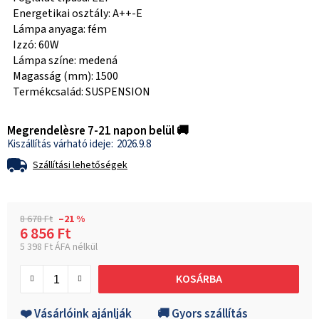
Energetikai osztály: A++-E
Lámpa anyaga: fém
Izzó: 60W
Lámpa színe: medená
Magasság (mm): 1500
Termékcsalád: SUSPENSION
Megrendelèsre 7-21 napon belül 🚚
2026.9.8
Szállítási lehetőségek
8 678 Ft
–21 %
6 856 Ft
5 398 Ft ÁFA nélkül
Egységár:
KOSÁRBA
❤️ Vásárlóink ajánlják
🚚 Gyors szállítás