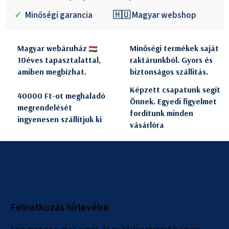
✓
Minőségi garancia
🇭🇺 Magyar webshop
Magyar webáruház
Minőségi termékek saját
10éves tapasztalattal,
raktárunkból. Gyors és
amiben megbízhat.
biztonságos szállitás.
Képzett csapatunk segít
40000 Ft-ot meghaladó
Önnek. Egyedi figyelmet
megrendelését
fordítunk minden
ingyenesen szállítjuk ki
vásárlóra
L
á
b
l
Feliratkozás hírlevélre
é
c