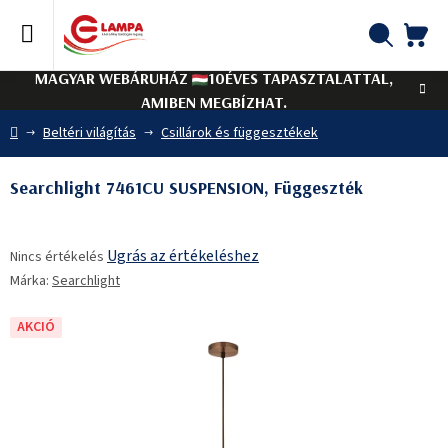
Ugrás
a
fő
KO
Keresés
tartalomhoz
MAGYAR WEBÁRUHÁZ
10ÉVES TAPASZTALATTAL,
AMIBEN MEGBÍZHAT.
Kezdőlap
Beltéri világítás
Csillárok és függesztékek
Searchlight 7461CU SUSPENSION, Függeszték
A
Ugrás az értékeléshez
Nincs értékelés
termék
Márka:
Searchlight
átlagos
értékelése
5-
AKCIÓ
ből
0,0
csillag.