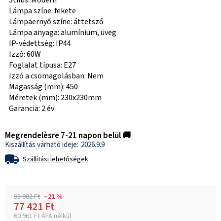
Stílus: Modern
Lámpa színe: fekete
Lámpaernyő színe: áttetsző
Lámpa anyaga: alumínium, üveg
IP-védettség: IP44
Izzó: 60W
Foglalat típusa: E27
Izzó a csomagolásban: Nem
Magasság (mm): 450
Méretek (mm): 230x230mm
Garancia: 2 év
Megrendelèsre 7-21 napon belül 🚚
2026.9.9
Szállítási lehetőségek
98 002 Ft
–21 %
77 421 Ft
60 961 Ft ÁFA nélkül