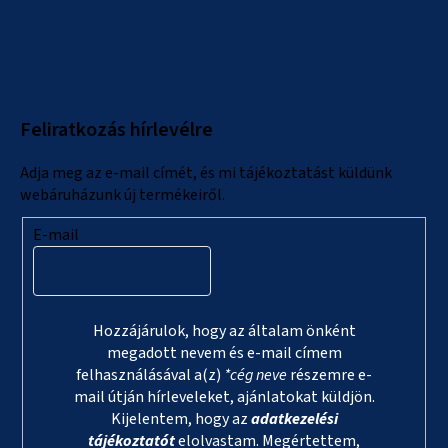
L
á
b
l
Feliratkozás hírlevélre
é
c
Adja meg az e-mail címét, és mi tájékoztatást küldünk
webáruházunk új termékeiről.
E-mail
Hozzájárulok, hogy az általam önként
megadott nevem és e-mail címem
felhasználásával a(z)
*cég neve
részemre e-
mail útján hírleveleket, ajánlatokat küldjön.
Kijelentem, hogy az
adatkezelési
tájékoztatót
elolvastam. Megértettem,