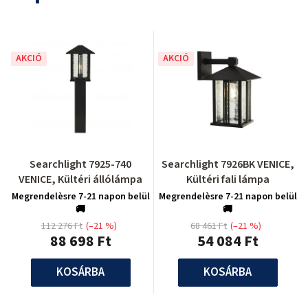
AKCIÓ
AKCIÓ
Searchlight 7925-740
Searchlight 7926BK VENICE,
VENICE, Kültéri állólámpa
Kültéri fali lámpa
Megrendelèsre 7-21 napon belül
Megrendelèsre 7-21 napon belül
🚚
🚚
112 276 Ft
(–21 %)
68 461 Ft
(–21 %)
88 698 Ft
54 084 Ft
KOSÁRBA
KOSÁRBA