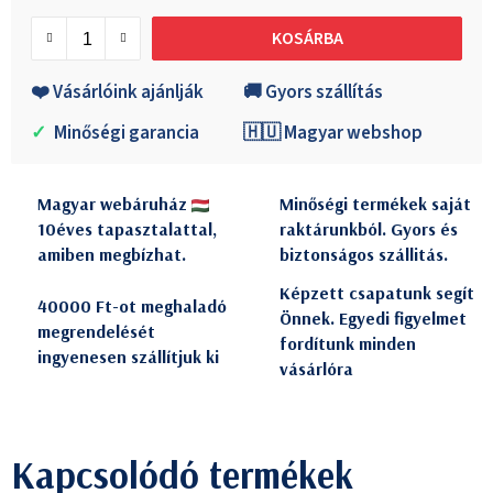
Egységár:
KOSÁRBA
❤️ Vásárlóink ajánlják
🚚 Gyors szállítás
✓
Minőségi garancia
🇭🇺 Magyar webshop
Magyar webáruház
Minőségi termékek saját
10éves tapasztalattal,
raktárunkból. Gyors és
amiben megbízhat.
biztonságos szállitás.
Képzett csapatunk segít
40000 Ft-ot meghaladó
Önnek. Egyedi figyelmet
megrendelését
fordítunk minden
ingyenesen szállítjuk ki
vásárlóra
Kapcsolódó termékek