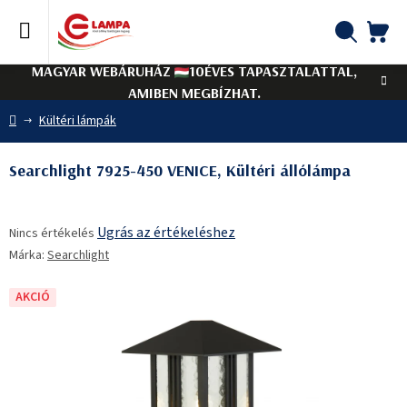
Ugrás
a
fő
KO
Keresés
tartalomhoz
MAGYAR WEBÁRUHÁZ
10ÉVES TAPASZTALATTAL,
AMIBEN MEGBÍZHAT.
Kezdőlap
Kültéri lámpák
Searchlight 7925-450 VENICE, Kültéri állólámpa
A
Ugrás az értékeléshez
Nincs értékelés
termék
Márka:
Searchlight
átlagos
értékelése
5-
AKCIÓ
ből
0,0
csillag.