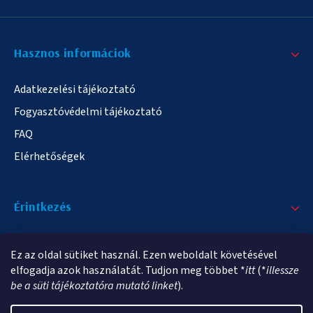
Hasznos informáciok
Adatkezelési tájékoztató
Fogyasztóvédelmi tájékoztató
FAQ
Elérhetőségek
Érintkezés
+36/20 378-2863
Ez az oldal sütiket használ. Ezen weboldalt követésével
info@elampa.hu
elfogadja azok használatát. Tudjon meg többet *
itt
(*
illessze
be a süti tájékoztatóra mutató linket
).