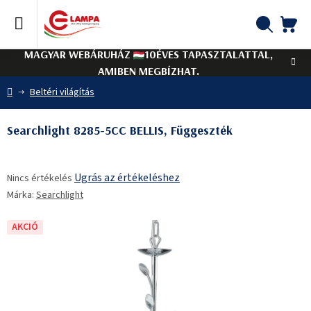
Ugrás
a
fő
KO
Keresés
tartalomhoz
MAGYAR WEBÁRUHÁZ
10ÉVES TAPASZTALATTAL,
AMIBEN MEGBÍZHAT.
Kezdőlap
Beltéri világítás
Searchlight 8285-5CC BELLIS, Függeszték
A
Ugrás az értékeléshez
Nincs értékelés
termék
Márka:
Searchlight
átlagos
értékelése
5-
AKCIÓ
ből
0,0
csillag.