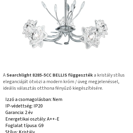
A
Searchlight 8285-5CC BELLIS függeszték
a kristály stílus
eleganciáját ötvözi a modern króm / üveg megjelenéssel,
ideális választás otthona fényűző kiegészítésére.
Izzó a csomagolásban: Nem
IP-védettség: IP20
Garancia: 2 év
Energetikai osztály: A++-E
Foglalat típusa: G9
Stílus: Kristály