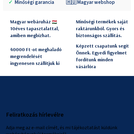
✓
Minőségi garancia
🇭🇺 Magyar webshop
Magyar webáruház
Minőségi termékek saját
10éves tapasztalattal,
raktárunkból. Gyors és
amiben megbízhat.
biztonságos szállitás.
Képzett csapatunk segít
40000 Ft-ot meghaladó
Önnek. Egyedi figyelmet
megrendelését
fordítunk minden
ingyenesen szállítjuk ki
vásárlóra
L
á
b
l
Feliratkozás hírlevélre
é
c
Adja meg az e-mail címét, és mi tájékoztatást küldünk