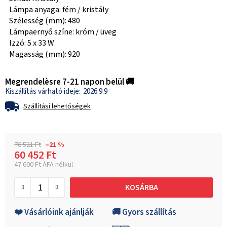
Lámpa anyaga: fém / kristály
Szélesség (mm): 480
Lámpaernyő színe: króm / üveg
Izzó: 5 x 33 W
Magasság (mm): 920
Megrendelèsre 7-21 napon belül 🚚
2026.9.9
Szállítási lehetőségek
76 521 Ft
–21 %
60 452 Ft
47 600 Ft ÁFA nélkül
Egységár:
KOSÁRBA
❤️ Vásárlóink ajánlják
🚚 Gyors szállítás