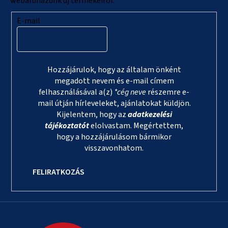
webáruházunk új termékeiről.
E-mail
Hozzájárulok, hogy az általam önként
megadott nevem és e-mail címem
felhasználásával a(z)
*cég neve
részemre e-
mail útján hírleveleket, ajánlatokat küldjön.
Kijelentem, hogy az
adatkezelési
tájékoztatót
elolvastam. Megértettem,
hogy a hozzájárulásom bármikor
visszavonhatom.
FELIRATKOZÁS