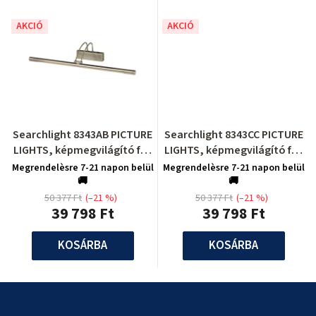
AKCIÓ
AKCIÓ
Searchlight 8343AB PICTURE
Searchlight 8343CC PICTURE
LIGHTS, képmegvilágító fali
LIGHTS, képmegvilágító fali
lámpa
lámpa
Megrendelèsre 7-21 napon belül
Megrendelèsre 7-21 napon belül
🚚
🚚
50 377 Ft
(–21 %)
50 377 Ft
(–21 %)
39 798 Ft
39 798 Ft
KOSÁRBA
KOSÁRBA
L
á