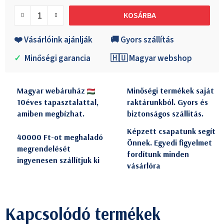
Egységár:
KOSÁRBA
❤️ Vásárlóink ajánlják
🚚 Gyors szállítás
✓
Minőségi garancia
🇭🇺 Magyar webshop
Magyar webáruház
Minőségi termékek saját
10éves tapasztalattal,
raktárunkból. Gyors és
amiben megbízhat.
biztonságos szállitás.
Képzett csapatunk segít
40000 Ft-ot meghaladó
Önnek. Egyedi figyelmet
megrendelését
fordítunk minden
ingyenesen szállítjuk ki
vásárlóra
Kapcsolódó termékek