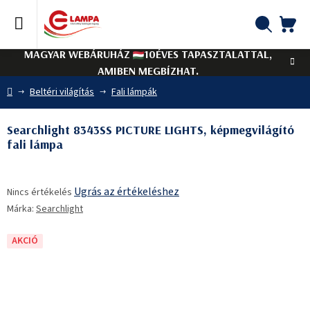
Ugrás
a
fő
KO
Keresés
tartalomhoz
MAGYAR WEBÁRUHÁZ
10ÉVES TAPASZTALATTAL,
AMIBEN MEGBÍZHAT.
Kezdőlap
Beltéri világítás
Fali lámpák
Searchlight 8343SS PICTURE LIGHTS, képmegvilágító
fali lámpa
A
Ugrás az értékeléshez
Nincs értékelés
termék
Márka:
Searchlight
átlagos
értékelése
5-
AKCIÓ
ből
0,0
csillag.