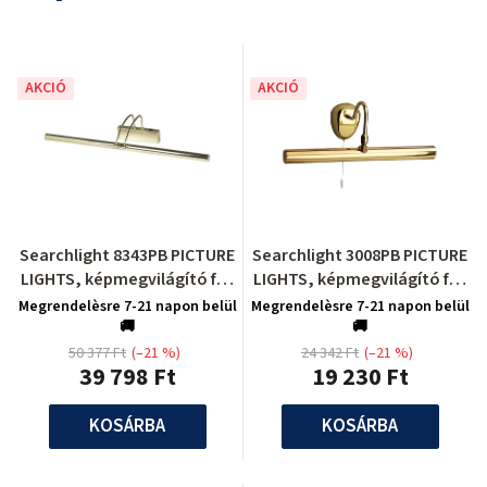
AKCIÓ
AKCIÓ
Searchlight 8343PB PICTURE
Searchlight 3008PB PICTURE
LIGHTS, képmegvilágító fali
LIGHTS, képmegvilágító fali
lámpa
lámpa
Megrendelèsre 7-21 napon belül
Megrendelèsre 7-21 napon belül
🚚
🚚
50 377 Ft
(–21 %)
24 342 Ft
(–21 %)
39 798 Ft
19 230 Ft
KOSÁRBA
KOSÁRBA