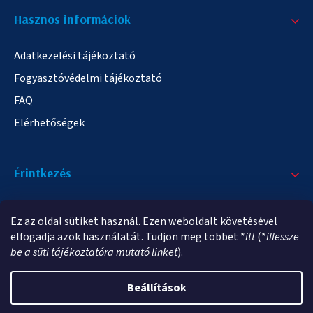
Hasznos informáciok
Adatkezelési tájékoztató
Fogyasztóvédelmi tájékoztató
FAQ
Elérhetőségek
Érintkezés
+36/20 378-2863
Ez az oldal sütiket használ. Ezen weboldalt követésével
info@elampa.hu
elfogadja azok használatát. Tudjon meg többet *
itt
(*
illessze
be a süti tájékoztatóra mutató linket
).
Beállítások
Copyright 2026
elampa.hu
. Minden jog fenntartva.