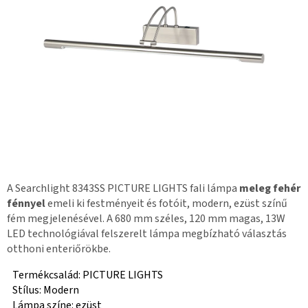
A Searchlight 8343SS PICTURE LIGHTS fali lámpa
meleg fehér
fénnyel
emeli ki festményeit és fotóit, modern, ezüst színű
fém megjelenésével. A 680 mm széles, 120 mm magas, 13W
LED technológiával felszerelt lámpa megbízható választás
otthoni enteriőrökbe.
Termékcsalád: PICTURE LIGHTS
Stílus: Modern
Lámpa színe: ezüst