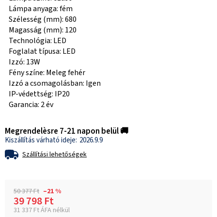
Lámpa anyaga: fém
Szélesség (mm): 680
Magasság (mm): 120
Technológia: LED
Foglalat típusa: LED
Izzó: 13W
Fény színe: Meleg fehér
Izzó a csomagolásban: Igen
IP-védettség: IP20
Garancia: 2 év
Megrendelèsre 7-21 napon belül 🚚
2026.9.9
Szállítási lehetőségek
50 377 Ft
–21 %
39 798 Ft
31 337 Ft ÁFA nélkül